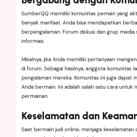
SumberQQ memiliki komunitas pemain yang akt
banyak manfaat. Anda bisa mendapatkan berbagai 
berpengalaman. Forum diskusi dan grup media so
informasi.
Misalnya, jika Anda memiliki pertanyaan menge
di forum. Sebagai hasilnya, anggota komunitas
pengalaman mereka. Komunitas ini juga dapat 
Anda bermain. Ini adalah salah satu cara untuk 
permainan.
Keselamatan dan Keaman
Saat bermain judi online, menjaga keselamatan