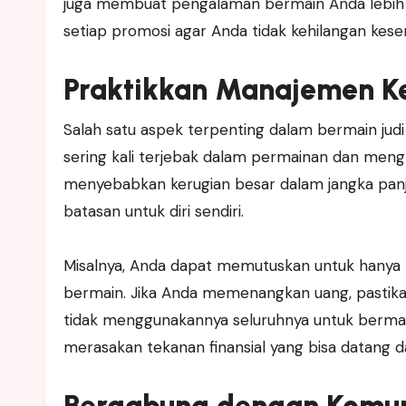
juga membuat pengalaman bermain Anda lebih 
setiap promosi agar Anda tidak kehilangan kes
Praktikkan Manajemen K
Salah satu aspek terpenting dalam bermain ju
sering kali terjebak dalam permainan dan meng
menyebabkan kerugian besar dalam jangka panj
batasan untuk diri sendiri.
Misalnya, Anda dapat memutuskan untuk hanya 
bermain. Jika Anda memenangkan uang, pastika
tidak menggunakannya seluruhnya untuk bermai
merasakan tekanan finansial yang bisa datang da
Bergabung dengan Komun