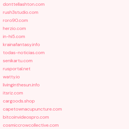
donttellashton.com
rush3studio.com
roro90.com
herzio.com
in-hi5.com
krainafantasy.info
todas-noticias.com
senikartu.com
rusportal.net
watty.io
livinginthesun.info
itsriz.com
cargoods.shop
capetownacupuncture.com
bitcoinvideospro.com
cosmiccrowcollective.com