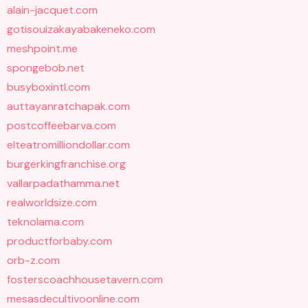
alain-jacquet.com
gotisouizakayabakeneko.com
meshpoint.me
spongebob.net
busyboxintl.com
auttayanratchapak.com
postcoffeebarva.com
elteatromilliondollar.com
burgerkingfranchise.org
vallarpadathamma.net
realworldsize.com
teknolama.com
productforbaby.com
orb-z.com
fosterscoachhousetavern.com
mesasdecultivoonline.com