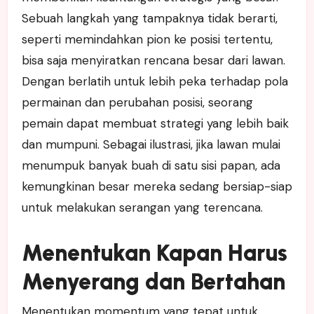
Sebuah langkah yang tampaknya tidak berarti,
seperti memindahkan pion ke posisi tertentu,
bisa saja menyiratkan rencana besar dari lawan.
Dengan berlatih untuk lebih peka terhadap pola
permainan dan perubahan posisi, seorang
pemain dapat membuat strategi yang lebih baik
dan mumpuni. Sebagai ilustrasi, jika lawan mulai
menumpuk banyak buah di satu sisi papan, ada
kemungkinan besar mereka sedang bersiap-siap
untuk melakukan serangan yang terencana.
Menentukan Kapan Harus
Menyerang dan Bertahan
Menentukan momentum yang tepat untuk