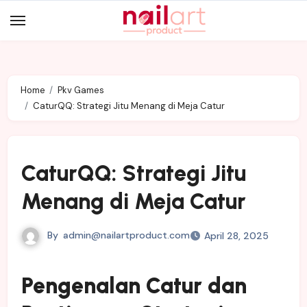
Skip
to
content
Home
Pkv Games
CaturQQ: Strategi Jitu Menang di Meja Catur
CaturQQ: Strategi Jitu
Menang di Meja Catur
By
admin@nailartproduct.com
April 28, 2025
Pengenalan Catur dan