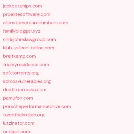
jackpotchips.com
proelitesoftware.com
allcustomercarenumbers.com
familyblogger.xyz
chrisjohnslawgroup.com
klub-vulcan-online.com
breitkamp.com
tripleyresidence.com
softtorrents.org
somosvulnerables.org
duatloterrassa.com
pamufon.com
porscheperformancedrive.com
tamethekraken.org
lutzinator.com
ondasrl.com