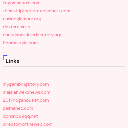
kogamasquid.com
themultiplicationtablechart.com
casinoglamour.org
dextercoin.io
christianarticledirectory.org
5homestyle.com
Links
mygamblingstory.com
majalahwekonews.com
2017hoganoutlet.com
pelmanec.com
domino99qq.net
directoryoftheweb.com