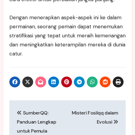
Dengan menerapkan aspek-aspek ini ke dalam
permainan, seorang pemain dapat menemukan
stratifikasi yang tepat untuk meraih kemenangan
dan meningkatkan keterampilan mereka di dunia
catur.
Post
SumberQQ:
Misteri Fosilqq dalam
navigation
Panduan Lengkap
Evolusi
untuk Pemula