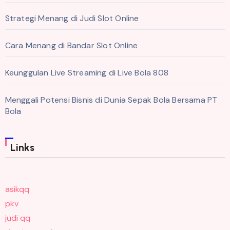
Strategi Menang di Judi Slot Online
Cara Menang di Bandar Slot Online
Keunggulan Live Streaming di Live Bola 808
Menggali Potensi Bisnis di Dunia Sepak Bola Bersama PT
Bola
Links
asikqq
pkv
judi qq