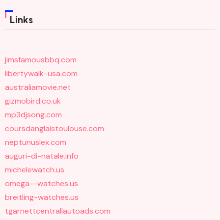
Links
jimsfamousbbq.com
libertywalk-usa.com
australiamovie.net
gizmobird.co.uk
mp3djsong.com
coursdanglaistoulouse.com
neptunuslex.com
auguri-di-natale.info
michelewatch.us
omega--watches.us
breitling-watches.us
tgarnettcentrallautoads.com