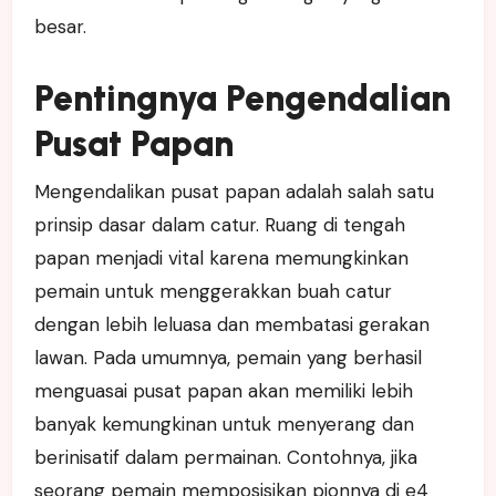
besar.
Pentingnya Pengendalian
Pusat Papan
Mengendalikan pusat papan adalah salah satu
prinsip dasar dalam catur. Ruang di tengah
papan menjadi vital karena memungkinkan
pemain untuk menggerakkan buah catur
dengan lebih leluasa dan membatasi gerakan
lawan. Pada umumnya, pemain yang berhasil
menguasai pusat papan akan memiliki lebih
banyak kemungkinan untuk menyerang dan
berinisatif dalam permainan. Contohnya, jika
seorang pemain memposisikan pionnya di e4