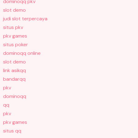
dominoqq pkv
slot demo
judi slot terpercaya
situs pkv
pkv games
situs poker
dominoqq online
slot demo
link asikqq
bandarqq
pkv
dominoqq
qq
pkv
pkv games
situs qq