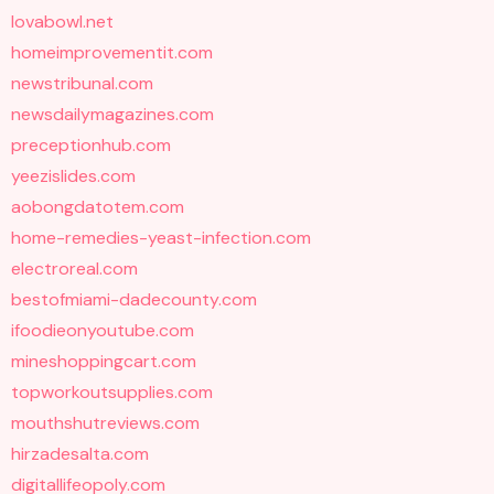
lovabowl.net
homeimprovementit.com
newstribunal.com
newsdailymagazines.com
preceptionhub.com
yeezislides.com
aobongdatotem.com
home-remedies-yeast-infection.com
electroreal.com
bestofmiami-dadecounty.com
ifoodieonyoutube.com
mineshoppingcart.com
topworkoutsupplies.com
mouthshutreviews.com
hirzadesalta.com
digitallifeopoly.com