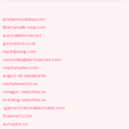
jimsfamousbbq.com
libertywalk-usa.com
australiamovie.net
gizmobird.co.uk
mp3djsong.com
coursdanglaistoulouse.com
neptunuslex.com
auguri-di-natale.info
michelewatch.us
omega--watches.us
breitling-watches.us
tgarnettcentrallautoads.com
fixadvert.com
autopluz.co