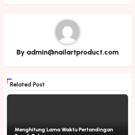
By
admin@nailartproduct.com
Related Post
Menghitung Lama Waktu Pertandingan