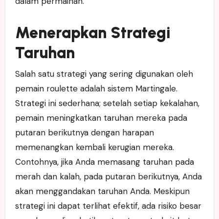
dalam permainan.
Menerapkan Strategi
Taruhan
Salah satu strategi yang sering digunakan oleh
pemain roulette adalah sistem Martingale.
Strategi ini sederhana; setelah setiap kekalahan,
pemain meningkatkan taruhan mereka pada
putaran berikutnya dengan harapan
memenangkan kembali kerugian mereka.
Contohnya, jika Anda memasang taruhan pada
merah dan kalah, pada putaran berikutnya, Anda
akan menggandakan taruhan Anda. Meskipun
strategi ini dapat terlihat efektif, ada risiko besar