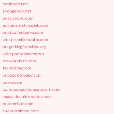
meshpoint.me
spongebob.net
busyboxintl.com
auttayanratchapak.com
postcoffeebarva.com
elteatromilliondollar.com
burgerkingfranchise.org
vallarpadathamma.net
realworldsize.com
teknolama.com
productforbaby.com
orb-z.com
fosterscoachhousetavern.com
mesasdecultivoonline.com
boilersnbits.com
latestviralpost.com