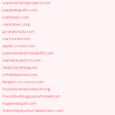
superwindowproject.com
papibakigrafo.com
icanhazjs.com
canimpact.org
goviralstudy.com
cartourism.net
apple-cores.com
pulserasdeactividad10.com
barbaracarlotti.com
desktopmining.net
inthebleachers.net
lexapro-rx-store.com
buyskincareproducts.org
frenchbulldogpuppyforsale.net
kogamasquid.com
themultiplicationtablechart.com