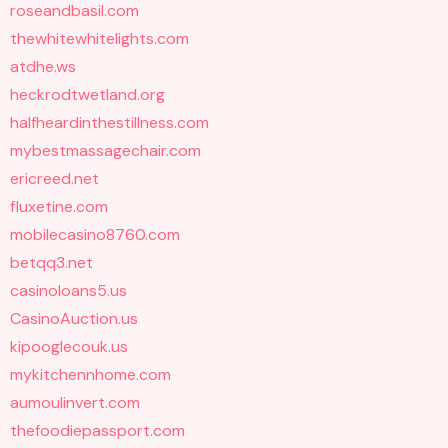
roseandbasil.com
thewhitewhitelights.com
atdhe.ws
heckrodtwetland.org
halfheardinthestillness.com
mybestmassagechair.com
ericreed.net
fluxetine.com
mobilecasino8760.com
betqq3.net
casinoloans5.us
CasinoAuction.us
kipooglecouk.us
mykitchennhome.com
aumoulinvert.com
thefoodiepassport.com