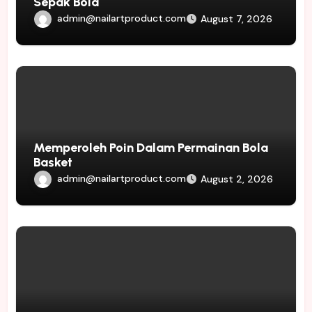
Sepak Bola
admin@nailartproduct.com
August 7, 2026
Memperoleh Poin Dalam Permainan Bola
Basket
admin@nailartproduct.com
August 2, 2026