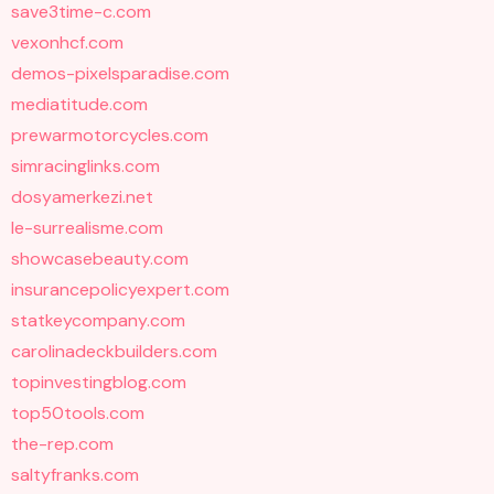
save3time-c.com
vexonhcf.com
demos-pixelsparadise.com
mediatitude.com
prewarmotorcycles.com
simracinglinks.com
dosyamerkezi.net
le-surrealisme.com
showcasebeauty.com
insurancepolicyexpert.com
statkeycompany.com
carolinadeckbuilders.com
topinvestingblog.com
top50tools.com
the-rep.com
saltyfranks.com