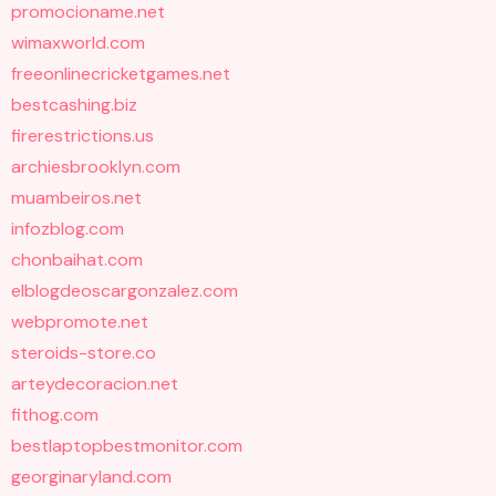
promocioname.net
wimaxworld.com
freeonlinecricketgames.net
bestcashing.biz
firerestrictions.us
archiesbrooklyn.com
muambeiros.net
infozblog.com
chonbaihat.com
elblogdeoscargonzalez.com
webpromote.net
steroids-store.co
arteydecoracion.net
fithog.com
bestlaptopbestmonitor.com
georginaryland.com