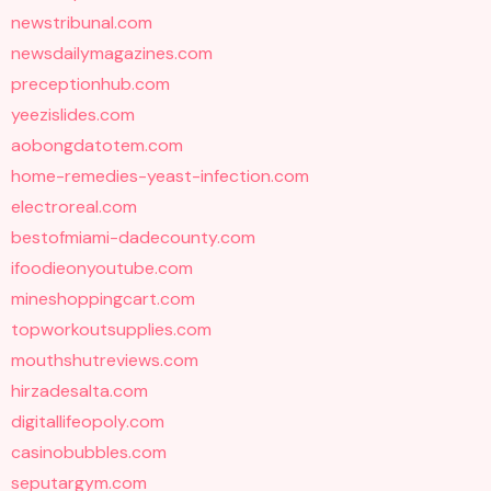
newstribunal.com
newsdailymagazines.com
preceptionhub.com
yeezislides.com
aobongdatotem.com
home-remedies-yeast-infection.com
electroreal.com
bestofmiami-dadecounty.com
ifoodieonyoutube.com
mineshoppingcart.com
topworkoutsupplies.com
mouthshutreviews.com
hirzadesalta.com
digitallifeopoly.com
casinobubbles.com
seputargym.com