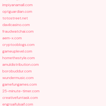
impiyanamall.com
optguardian.com
totostreet.net
davilcasino.com
fraudwatchai.com
aem-x.com
cryptooblogs.com
gameuplevel.com
homethestyle.com
amuldistribution.com
borobuddur.com
wundermusic.com
gamefungames.com
25-minute-timer.com
creativefuntask.com
engrsaifulsaif.com