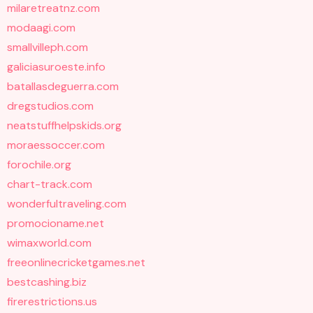
milaretreatnz.com
modaagi.com
smallvilleph.com
galiciasuroeste.info
batallasdeguerra.com
dregstudios.com
neatstuffhelpskids.org
moraessoccer.com
forochile.org
chart-track.com
wonderfultraveling.com
promocioname.net
wimaxworld.com
freeonlinecricketgames.net
bestcashing.biz
firerestrictions.us