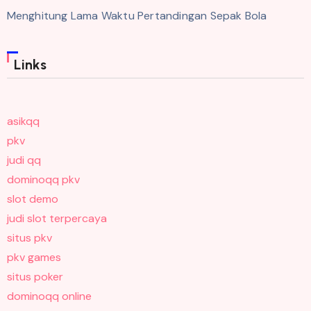
Menghitung Lama Waktu Pertandingan Sepak Bola
Links
asikqq
pkv
judi qq
dominoqq pkv
slot demo
judi slot terpercaya
situs pkv
pkv games
situs poker
dominoqq online