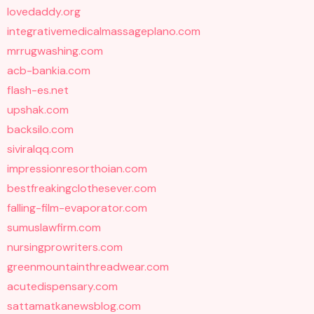
lovedaddy.org
integrativemedicalmassageplano.com
mrrugwashing.com
acb-bankia.com
flash-es.net
upshak.com
backsilo.com
siviralqq.com
impressionresorthoian.com
bestfreakingclothesever.com
falling-film-evaporator.com
sumuslawfirm.com
nursingprowriters.com
greenmountainthreadwear.com
acutedispensary.com
sattamatkanewsblog.com