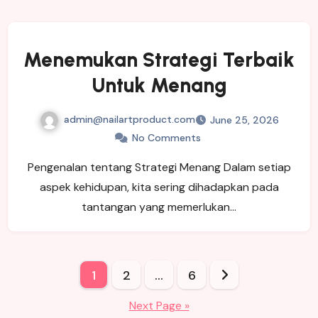
Menemukan Strategi Terbaik
Untuk Menang
admin@nailartproduct.com
June 25, 2026
No Comments
Pengenalan tentang Strategi Menang Dalam setiap
aspek kehidupan, kita sering dihadapkan pada
tantangan yang memerlukan…
Posts
1
2
…
6
pagination
Next Page »