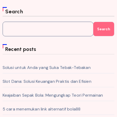
Search
Search
Recent posts
Solusi untuk Anda yang Suka Tebak-Tebakan
Slot Dana: Solusi Keuangan Praktis dan Efisien
Keajaiban Sepak Bola: Mengungkap Teori Permainan
5 cara menemukan link alternatif bola88