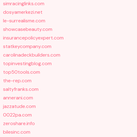
simracinglinks.com
dosyamerkezi.net
le-surrealisme.com
showcasebeauty.com
insurancepolicyexpert.com
statkeycompany.com
carolinadeckbuilders.com
topinvestingblog.com
top50tools.com
the-rep.com
saltyfranks.com
annerani.com
jazzatude.com
0022pa.com
zeroshare.info
bilesinc.com