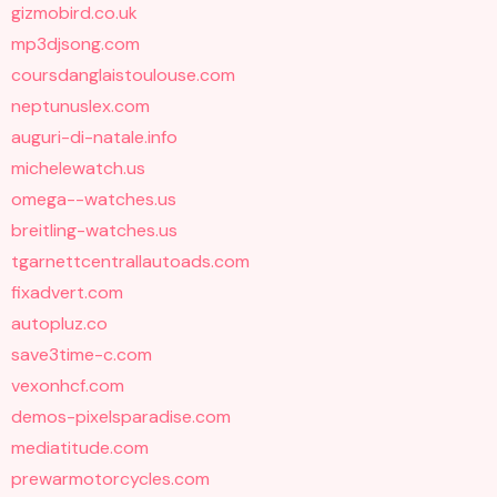
gizmobird.co.uk
mp3djsong.com
coursdanglaistoulouse.com
neptunuslex.com
auguri-di-natale.info
michelewatch.us
omega--watches.us
breitling-watches.us
tgarnettcentrallautoads.com
fixadvert.com
autopluz.co
save3time-c.com
vexonhcf.com
demos-pixelsparadise.com
mediatitude.com
prewarmotorcycles.com