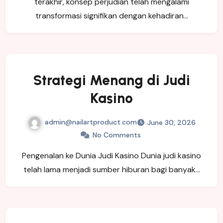
terakhir, konsep perjudian telah mengalami
transformasi signifikan dengan kehadiran…
Strategi Menang di Judi
Kasino
admin@nailartproduct.com
June 30, 2026
No Comments
Pengenalan ke Dunia Judi Kasino Dunia judi kasino
telah lama menjadi sumber hiburan bagi banyak…