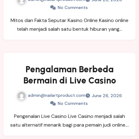
No Comments
Mitos dan Fakta Seputar Kasino Online Kasino online
telah menjadi salah satu bentuk hiburan yang…
Pengalaman Berbeda
Bermain di Live Casino
admin@nailartproduct.com
June 26, 2026
No Comments
Pengenalan Live Casino Live Casino menjadi salah
satu alternatif menarik bagi para pemain judi online.…