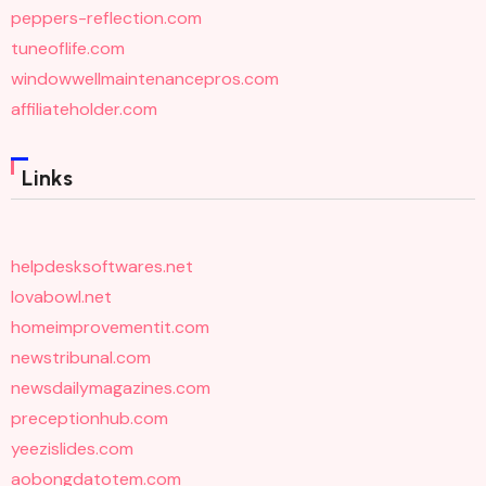
peppers-reflection.com
tuneoflife.com
windowwellmaintenancepros.com
affiliateholder.com
Links
helpdesksoftwares.net
lovabowl.net
homeimprovementit.com
newstribunal.com
newsdailymagazines.com
preceptionhub.com
yeezislides.com
aobongdatotem.com