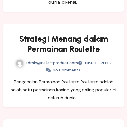
dunia, dikenal…
Strategi Menang dalam
Permainan Roulette
admin@nailartproduct.com
June 27, 2026
No Comments
Pengenalan Permainan Roulette Roulette adalah
salah satu permainan kasino yang paling populer di
seluruh dunia.…