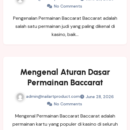
No Comments
Pengenalan Permainan Baccarat Baccarat adalah
salah satu permainan judi yang paling dikenal di
kasino, baik…
Mengenal Aturan Dasar
Permainan Baccarat
admin@nailartproduct.com
June 28, 2026
No Comments
Mengenal Permainan Baccarat Baccarat adalah
permainan kartu yang populer di kasino di seluruh