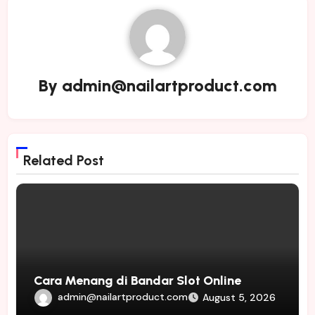
By
admin@nailartproduct.com
Related Post
Cara Menang di Bandar Slot Online
admin@nailartproduct.com
August 5, 2026