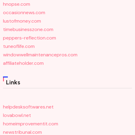
hnopse.com
occasionnews.com
lustofmoney.com
timebusinesszone.com
peppers-reflection.com
tuneoflife.com
windowwellmaintenancepros.com
affiliateholder.com
Links
helpdesksoftwares.net
lovabowl.net
homeimprovementit.com
newstribunal.com