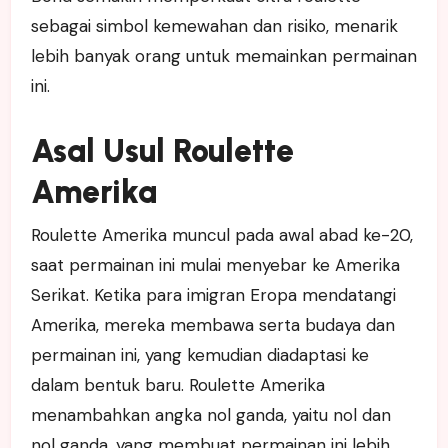
sebagai simbol kemewahan dan risiko, menarik
lebih banyak orang untuk memainkan permainan
ini.
Asal Usul Roulette
Amerika
Roulette Amerika muncul pada awal abad ke-20,
saat permainan ini mulai menyebar ke Amerika
Serikat. Ketika para imigran Eropa mendatangi
Amerika, mereka membawa serta budaya dan
permainan ini, yang kemudian diadaptasi ke
dalam bentuk baru. Roulette Amerika
menambahkan angka nol ganda, yaitu nol dan
nol ganda, yang membuat permainan ini lebih