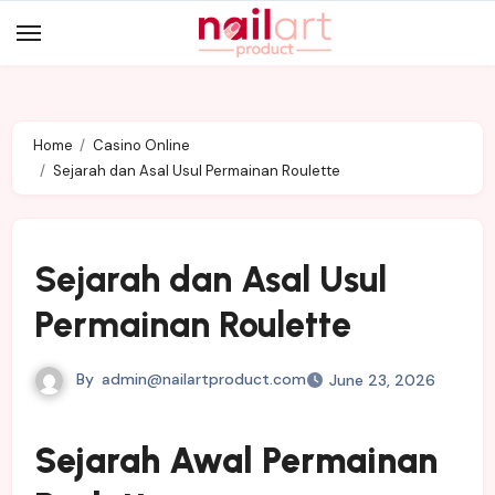
Skip
to
content
Home
Casino Online
Sejarah dan Asal Usul Permainan Roulette
Sejarah dan Asal Usul
Permainan Roulette
By
admin@nailartproduct.com
June 23, 2026
Sejarah Awal Permainan