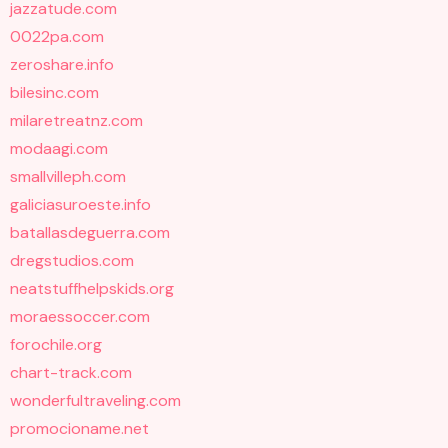
jazzatude.com
0022pa.com
zeroshare.info
bilesinc.com
milaretreatnz.com
modaagi.com
smallvilleph.com
galiciasuroeste.info
batallasdeguerra.com
dregstudios.com
neatstuffhelpskids.org
moraessoccer.com
forochile.org
chart-track.com
wonderfultraveling.com
promocioname.net