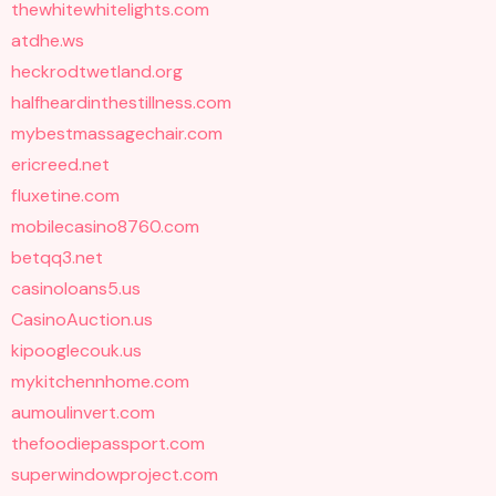
thewhitewhitelights.com
atdhe.ws
heckrodtwetland.org
halfheardinthestillness.com
mybestmassagechair.com
ericreed.net
fluxetine.com
mobilecasino8760.com
betqq3.net
casinoloans5.us
CasinoAuction.us
kipooglecouk.us
mykitchennhome.com
aumoulinvert.com
thefoodiepassport.com
superwindowproject.com