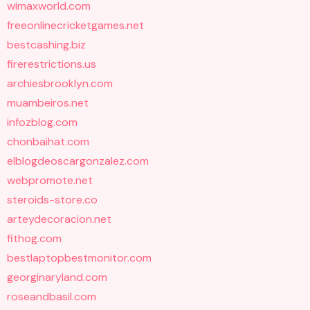
wimaxworld.com
freeonlinecricketgames.net
bestcashing.biz
firerestrictions.us
archiesbrooklyn.com
muambeiros.net
infozblog.com
chonbaihat.com
elblogdeoscargonzalez.com
webpromote.net
steroids-store.co
arteydecoracion.net
fithog.com
bestlaptopbestmonitor.com
georginaryland.com
roseandbasil.com