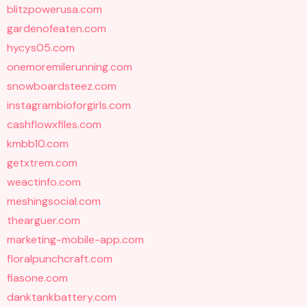
blitzpowerusa.com
gardenofeaten.com
hycys05.com
onemoremilerunning.com
snowboardsteez.com
instagrambioforgirls.com
cashflowxfiles.com
kmbb10.com
getxtrem.com
weactinfo.com
meshingsocial.com
thearguer.com
marketing-mobile-app.com
floralpunchcraft.com
fiasone.com
danktankbattery.com