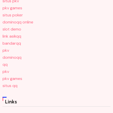
situs pkv
pkv games
situs poker
dominoqq online
slot demo
link asikqq
bandarqq
pkv
dominoqq
qq
pkv
pkv games
situs qq
Links