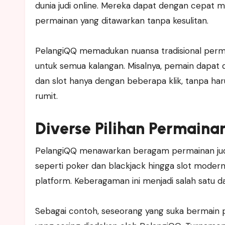
dunia judi online. Mereka dapat dengan cepa
permainan yang ditawarkan tanpa kesulitan.
PelangiQQ memadukan nuansa tradisional perm
untuk semua kalangan. Misalnya, pemain dapat
dan slot hanya dengan beberapa klik, tanpa har
rumit.
Diverse Pilihan Permaina
PelangiQQ menawarkan beragam permainan judi y
seperti poker dan blackjack hingga slot modern
platform. Keberagaman ini menjadi salah satu d
Sebagai contoh, seseorang yang suka bermain 