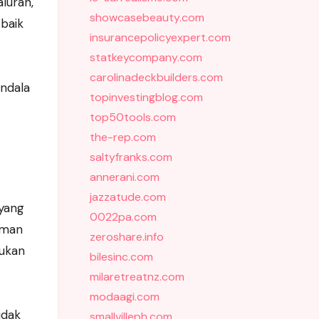
luran,
showcasebeauty.com
baik
insurancepolicyexpert.com
statkeycompany.com
carolinadeckbuilders.com
endala
topinvestingblog.com
top50tools.com
the-rep.com
saltyfranks.com
annerani.com
jazzatude.com
 yang
0022pa.com
aman
zeroshare.info
ukan
bilesinc.com
milaretreatnz.com
modaagi.com
idak
smallvilleph.com