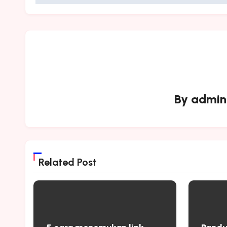
By
admin
Related Post