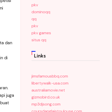
petisi
pkv
ni
dominoqq
qq
pkv
pkv games
situs qq
ata dan
Links
n di
jimsfamousbbq.com
libertywalk-usa.com
aran.
australiamovie.net
pi juga
gizmobird.co.uk
mbuat
mp3djsong.com
coursdanglaistoulouse.com