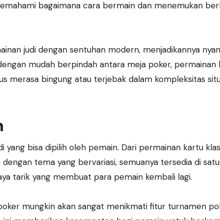
t memahami bagaimana cara bermain dan menemukan ber
ainan judi dengan sentuhan modern, menjadikannya nya
 dengan mudah berpindah antara meja poker, permainan k
us merasa bingung atau terjebak dalam kompleksitas sit
n
ang bisa dipilih oleh pemain. Dari permainan kartu klas
 dengan tema yang bervariasi, semuanya tersedia di satu
aya tarik yang membuat para pemain kembali lagi.
poker mungkin akan sangat menikmati fitur turnamen po