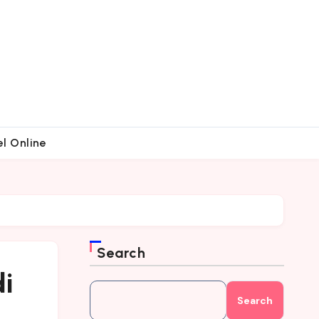
l Online
Search
i
Search