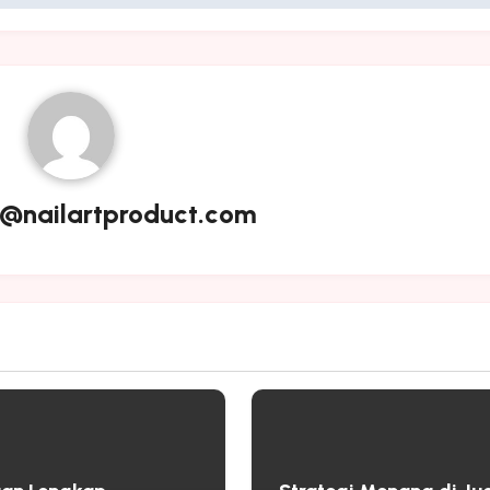
@nailartproduct.com