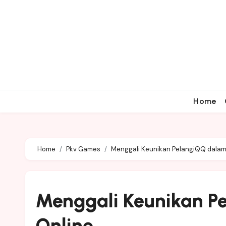
Skip
to
content
Home
Home
Pkv Games
Menggali Keunikan PelangiQQ dalam 
Menggali Keunikan P
Online