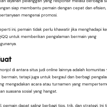
kan layanan pelanggan yang responsif melalui berbagai sa
ukungan siap membantu pemain dengan cepat dan efisien, 
pertanyaan mengenai promosi.
erti ini, pemain tidak perlu khawatir jika menghadapi k
ngiQQ untuk memberikan pengalaman bermain yang
gunanya.
uat
ol di antara situs judi online lainnya adalah komunitas
 bermain, tetapi juga untuk bergaul dan berbagi pengal
ring mengadakan acara atau turnamen yang mempertem
an suasana sosial yang hangat.
emain dapat saling berbagi tips, trik, dan strategi. Ini t