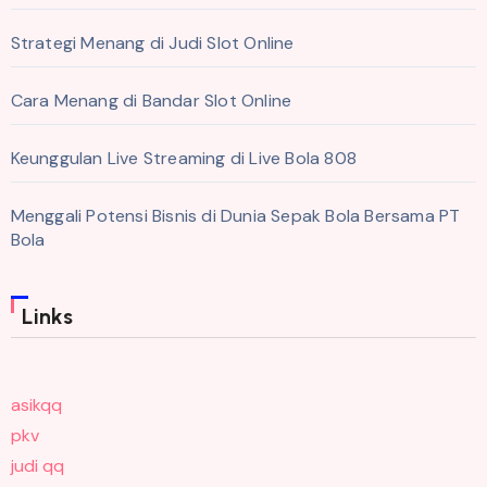
Strategi Menang di Judi Slot Online
Cara Menang di Bandar Slot Online
Keunggulan Live Streaming di Live Bola 808
Menggali Potensi Bisnis di Dunia Sepak Bola Bersama PT
Bola
Links
asikqq
pkv
judi qq