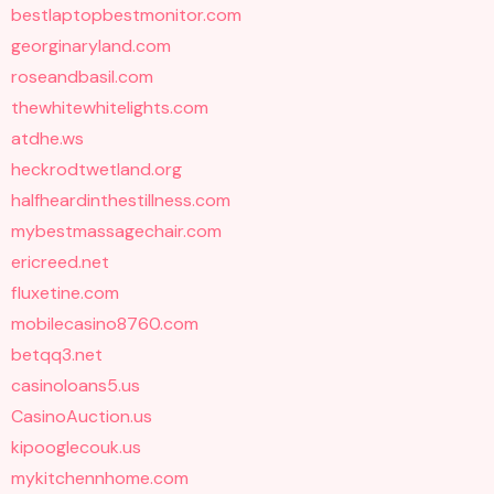
bestlaptopbestmonitor.com
georginaryland.com
roseandbasil.com
thewhitewhitelights.com
atdhe.ws
heckrodtwetland.org
halfheardinthestillness.com
mybestmassagechair.com
ericreed.net
fluxetine.com
mobilecasino8760.com
betqq3.net
casinoloans5.us
CasinoAuction.us
kipooglecouk.us
mykitchennhome.com