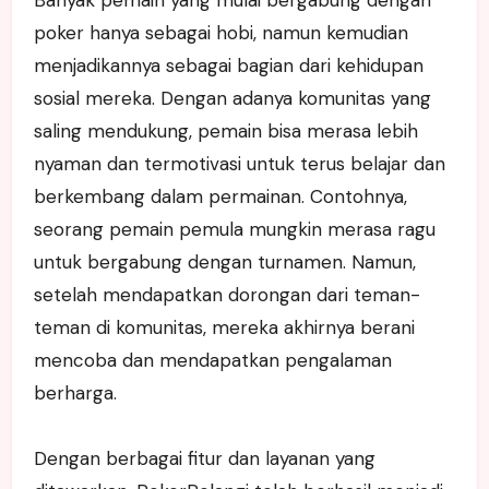
Banyak pemain yang mulai bergabung dengan
poker hanya sebagai hobi, namun kemudian
menjadikannya sebagai bagian dari kehidupan
sosial mereka. Dengan adanya komunitas yang
saling mendukung, pemain bisa merasa lebih
nyaman dan termotivasi untuk terus belajar dan
berkembang dalam permainan. Contohnya,
seorang pemain pemula mungkin merasa ragu
untuk bergabung dengan turnamen. Namun,
setelah mendapatkan dorongan dari teman-
teman di komunitas, mereka akhirnya berani
mencoba dan mendapatkan pengalaman
berharga.
Dengan berbagai fitur dan layanan yang