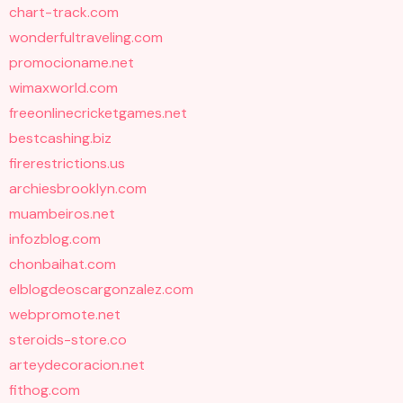
chart-track.com
wonderfultraveling.com
promocioname.net
wimaxworld.com
freeonlinecricketgames.net
bestcashing.biz
firerestrictions.us
archiesbrooklyn.com
muambeiros.net
infozblog.com
chonbaihat.com
elblogdeoscargonzalez.com
webpromote.net
steroids-store.co
arteydecoracion.net
fithog.com