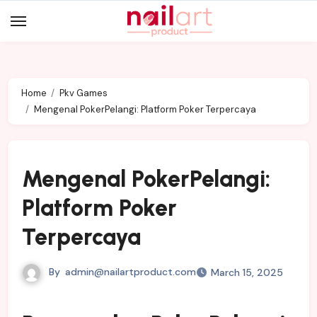
Skip
to
content
Home
Pkv Games
Mengenal PokerPelangi: Platform Poker Terpercaya
Mengenal PokerPelangi:
Platform Poker
Terpercaya
By
admin@nailartproduct.com
March 15, 2025