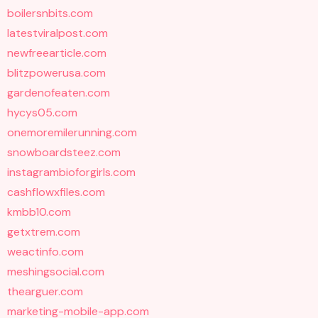
boilersnbits.com
latestviralpost.com
newfreearticle.com
blitzpowerusa.com
gardenofeaten.com
hycys05.com
onemoremilerunning.com
snowboardsteez.com
instagrambioforgirls.com
cashflowxfiles.com
kmbb10.com
getxtrem.com
weactinfo.com
meshingsocial.com
thearguer.com
marketing-mobile-app.com