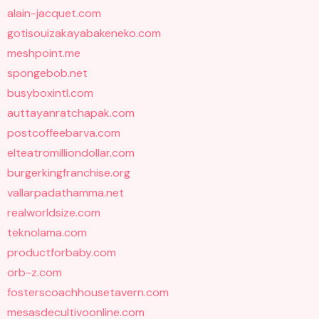
alain-jacquet.com
gotisouizakayabakeneko.com
meshpoint.me
spongebob.net
busyboxintl.com
auttayanratchapak.com
postcoffeebarva.com
elteatromilliondollar.com
burgerkingfranchise.org
vallarpadathamma.net
realworldsize.com
teknolama.com
productforbaby.com
orb-z.com
fosterscoachhousetavern.com
mesasdecultivoonline.com