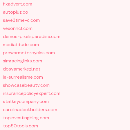
fixadvert.com
autopluz.co
save3time-c.com
vexonhcf.com
demos-pixelsparadise.com
mediatitude.com
prewarmotorcycles.com
simracinglinks.com
dosyamerkezi.net
le-surrealisme.com
showcasebeauty.com
insurancepolicyexpert.com
statkeycompany.com
carolinadeckbuilders.com
topinvestingblog.com
top50tools.com