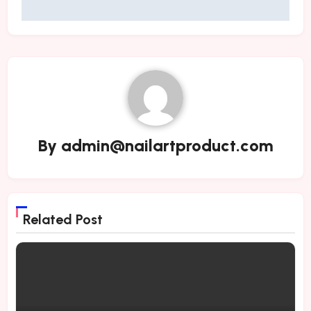
By
admin@nailartproduct.com
Related Post