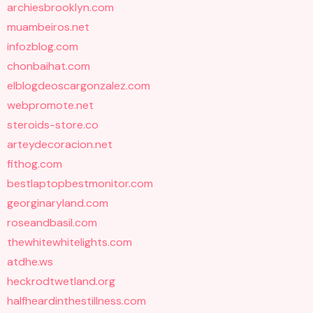
archiesbrooklyn.com
muambeiros.net
infozblog.com
chonbaihat.com
elblogdeoscargonzalez.com
webpromote.net
steroids-store.co
arteydecoracion.net
fithog.com
bestlaptopbestmonitor.com
georginaryland.com
roseandbasil.com
thewhitewhitelights.com
atdhe.ws
heckrodtwetland.org
halfheardinthestillness.com