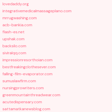
lovedaddy.org
integrativemedicalmassageplano.com
mrrugwashing.com
acb-bankia.com
flash-es.net
upshak.com
backsilo.com
siviralqq.com
impressionresorthoian.com
bestfreakingclothesever.com
falling-film-evaporator.com
sumuslawfirm.com
nursingprowriters.com
greenmountainthreadwear.com
acutedispensary.com
sattamatkanewsblog.com