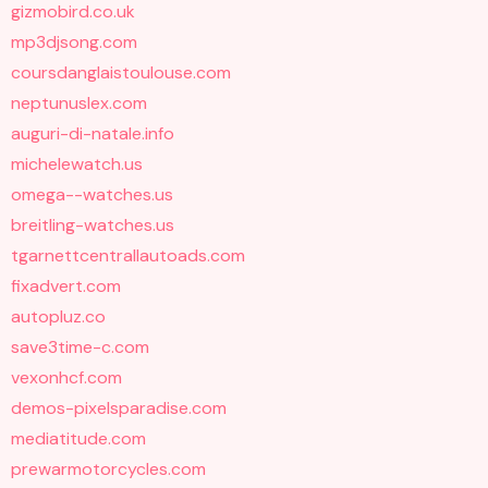
gizmobird.co.uk
mp3djsong.com
coursdanglaistoulouse.com
neptunuslex.com
auguri-di-natale.info
michelewatch.us
omega--watches.us
breitling-watches.us
tgarnettcentrallautoads.com
fixadvert.com
autopluz.co
save3time-c.com
vexonhcf.com
demos-pixelsparadise.com
mediatitude.com
prewarmotorcycles.com