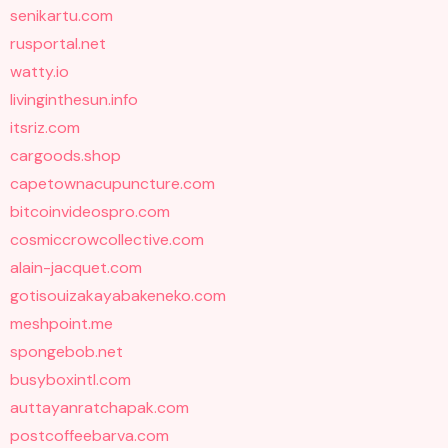
senikartu.com
rusportal.net
watty.io
livinginthesun.info
itsriz.com
cargoods.shop
capetownacupuncture.com
bitcoinvideospro.com
cosmiccrowcollective.com
alain-jacquet.com
gotisouizakayabakeneko.com
meshpoint.me
spongebob.net
busyboxintl.com
auttayanratchapak.com
postcoffeebarva.com