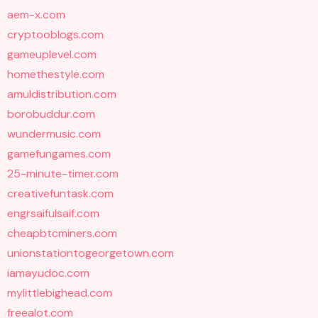
aem-x.com
cryptooblogs.com
gameuplevel.com
homethestyle.com
amuldistribution.com
borobuddur.com
wundermusic.com
gamefungames.com
25-minute-timer.com
creativefuntask.com
engrsaifulsaif.com
cheapbtcminers.com
unionstationtogeorgetown.com
iamayudoc.com
mylittlebighead.com
freealot.com