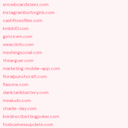
snowboardsteez.com
instagrambioforgirls.com
cashflowxfiles.com
kmbb10.com
getxtrem.com
weactinfo.com
meshingsocial.com
thearguer.com
marketing-mobile-app.com
floralpunchcraft.com
fiasone.com
danktankbattery.com
mealudo.com
charlie-day.com
livedirectbettingpoker.com
foxbusinessupdate.com