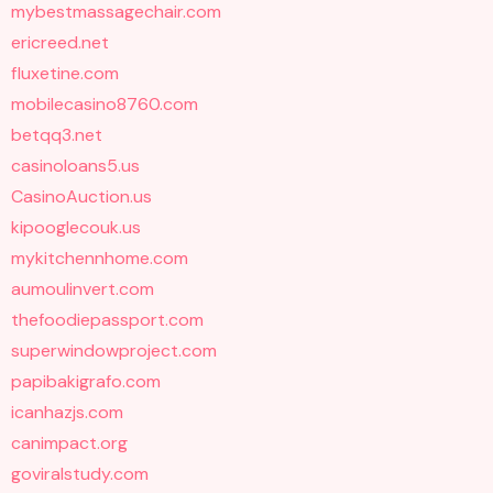
mybestmassagechair.com
ericreed.net
fluxetine.com
mobilecasino8760.com
betqq3.net
casinoloans5.us
CasinoAuction.us
kipooglecouk.us
mykitchennhome.com
aumoulinvert.com
thefoodiepassport.com
superwindowproject.com
papibakigrafo.com
icanhazjs.com
canimpact.org
goviralstudy.com