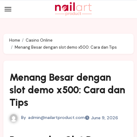
Skip
to
content
Home
Casino Online
Menang Besar dengan slot demo x500: Cara dan Tips
Menang Besar dengan
slot demo x500: Cara dan
Tips
By
admin@nailartproduct.com
June 9, 2026