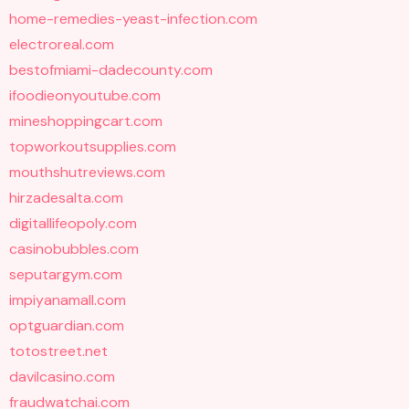
home-remedies-yeast-infection.com
electroreal.com
bestofmiami-dadecounty.com
ifoodieonyoutube.com
mineshoppingcart.com
topworkoutsupplies.com
mouthshutreviews.com
hirzadesalta.com
digitallifeopoly.com
casinobubbles.com
seputargym.com
impiyanamall.com
optguardian.com
totostreet.net
davilcasino.com
fraudwatchai.com