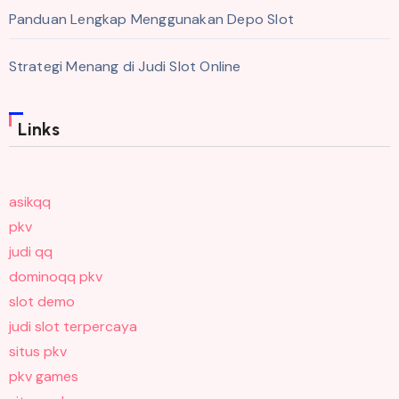
Panduan Lengkap Menggunakan Depo Slot
Strategi Menang di Judi Slot Online
Links
asikqq
pkv
judi qq
dominoqq pkv
slot demo
judi slot terpercaya
situs pkv
pkv games