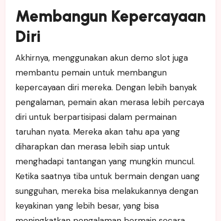
Membangun Kepercayaan
Diri
Akhirnya, menggunakan akun demo slot juga
membantu pemain untuk membangun
kepercayaan diri mereka. Dengan lebih banyak
pengalaman, pemain akan merasa lebih percaya
diri untuk berpartisipasi dalam permainan
taruhan nyata. Mereka akan tahu apa yang
diharapkan dan merasa lebih siap untuk
menghadapi tantangan yang mungkin muncul.
Ketika saatnya tiba untuk bermain dengan uang
sungguhan, mereka bisa melakukannya dengan
keyakinan yang lebih besar, yang bisa
meningkatkan pengalaman bermain secara