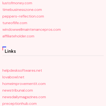
lustofmoney.com
timebusinesszone.com
peppers-reflection.com
tuneoflife.com
windowwellmaintenancepros.com
affiliateholder.com
Links
helpdesksoftwares.net
lovabowl.net
homeimprovementit.com
newstribunal.com
newsdailymagazines.com
preceptionhub.com