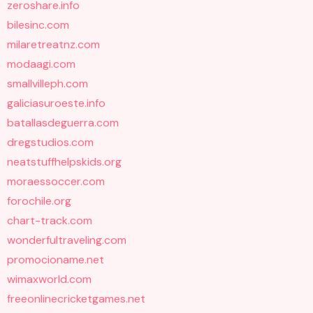
zeroshare.info
bilesinc.com
milaretreatnz.com
modaagi.com
smallvilleph.com
galiciasuroeste.info
batallasdeguerra.com
dregstudios.com
neatstuffhelpskids.org
moraessoccer.com
forochile.org
chart-track.com
wonderfultraveling.com
promocioname.net
wimaxworld.com
freeonlinecricketgames.net