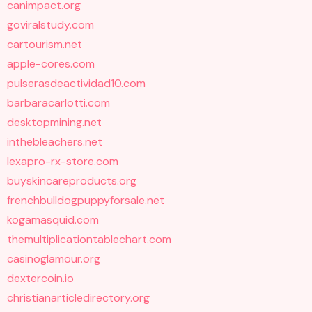
canimpact.org
goviralstudy.com
cartourism.net
apple-cores.com
pulserasdeactividad10.com
barbaracarlotti.com
desktopmining.net
inthebleachers.net
lexapro-rx-store.com
buyskincareproducts.org
frenchbulldogpuppyforsale.net
kogamasquid.com
themultiplicationtablechart.com
casinoglamour.org
dextercoin.io
christianarticledirectory.org