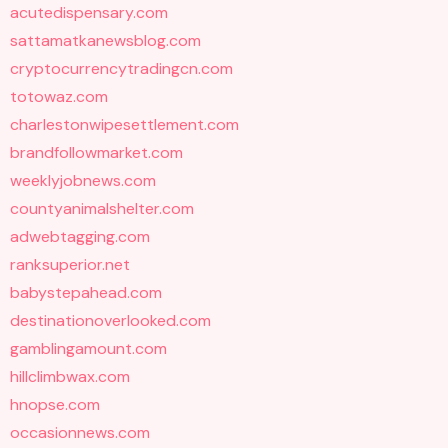
acutedispensary.com
sattamatkanewsblog.com
cryptocurrencytradingcn.com
totowaz.com
charlestonwipesettlement.com
brandfollowmarket.com
weeklyjobnews.com
countyanimalshelter.com
adwebtagging.com
ranksuperior.net
babystepahead.com
destinationoverlooked.com
gamblingamount.com
hillclimbwax.com
hnopse.com
occasionnews.com