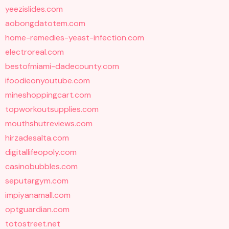
yeezislides.com
aobongdatotem.com
home-remedies-yeast-infection.com
electroreal.com
bestofmiami-dadecounty.com
ifoodieonyoutube.com
mineshoppingcart.com
topworkoutsupplies.com
mouthshutreviews.com
hirzadesalta.com
digitallifeopoly.com
casinobubbles.com
seputargym.com
impiyanamall.com
optguardian.com
totostreet.net