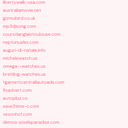
libertywalk-usa.com
australiamovie.net
gizmobird.co.uk
mp3djsong.com
coursdanglaistoulouse.com
neptunuslex.com
auguri-di-natale.info
michelewatch.us
omega--watches.us
breitling-watches.us
tgarnettcentrallautoads.com
fixadvert.com
autopluz.co
save3time-c.com
vexonhcf.com
demos-pixelsparadise.com