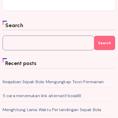
Search
Search
Recent posts
Keajaiban Sepak Bola: Mengungkap Teori Permainan
5 cara menemukan link alternatif bola88
Menghitung Lama Waktu Pertandingan Sepak Bola