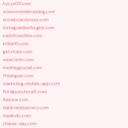
hycys05.com
onemoremilerunning.com
snowboardsteez.com
instagrambioforgirls.com
cashflowxfiles.com
kmbb10.com
getxtrem.com
weactinfo.com
meshingsocial.com
thearguer.com
marketing-mobile-app.com
floralpunchcraft.com
fiasone.com
danktankbattery.com
mealudo.com
charlie-day.com