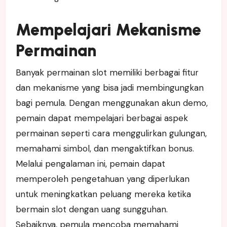
Mempelajari Mekanisme
Permainan
Banyak permainan slot memiliki berbagai fitur
dan mekanisme yang bisa jadi membingungkan
bagi pemula. Dengan menggunakan akun demo,
pemain dapat mempelajari berbagai aspek
permainan seperti cara menggulirkan gulungan,
memahami simbol, dan mengaktifkan bonus.
Melalui pengalaman ini, pemain dapat
memperoleh pengetahuan yang diperlukan
untuk meningkatkan peluang mereka ketika
bermain slot dengan uang sungguhan.
Sebaiknya, pemula mencoba memahami