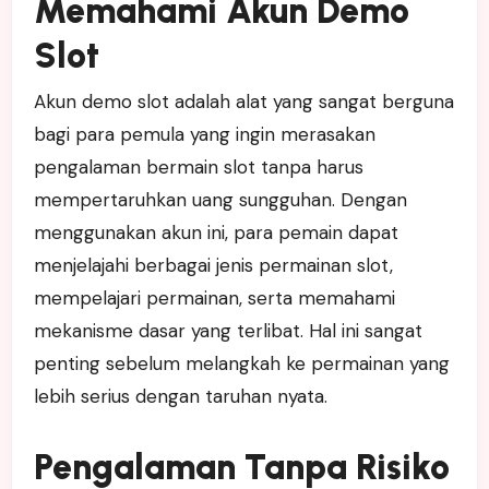
Memahami Akun Demo
Slot
Akun demo slot adalah alat yang sangat berguna
bagi para pemula yang ingin merasakan
pengalaman bermain slot tanpa harus
mempertaruhkan uang sungguhan. Dengan
menggunakan akun ini, para pemain dapat
menjelajahi berbagai jenis permainan slot,
mempelajari permainan, serta memahami
mekanisme dasar yang terlibat. Hal ini sangat
penting sebelum melangkah ke permainan yang
lebih serius dengan taruhan nyata.
Pengalaman Tanpa Risiko