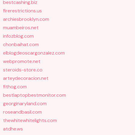
bestcashing.biz
firerestrictions.us
archiesbrooklyn.com
muambeiros.net
infozblog.com
chonbaihat.com
elblogdeoscargonzalez.com
webpromote.net
steroids-store.co
arteydecoracion.net
fithog.com
bestlaptopbestmonitor.com
georginaryland.com
roseandbasil.com
thewhitewhitelights.com
atdhe.ws