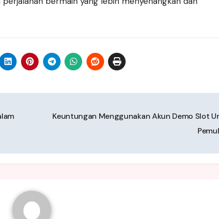
perjalanan bermain yang lebih menyenangkan dan
alam
Keuntungan Menggunakan Akun Demo Slot U
Pemu