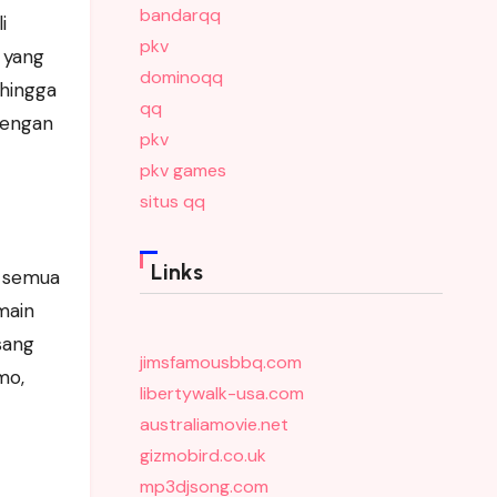
bandarqq
i
pkv
 yang
dominoqq
hingga
qq
dengan
pkv
pkv games
situs qq
Links
i semua
main
sang
jimsfamousbbq.com
mo,
libertywalk-usa.com
australiamovie.net
gizmobird.co.uk
mp3djsong.com