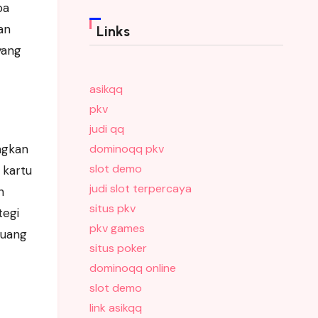
ba
an
Links
yang
asikqq
pkv
judi qq
ngkan
dominoqq pkv
slot demo
 kartu
judi slot terpercaya
n
situs pkv
tegi
pkv games
 uang
situs poker
dominoqq online
slot demo
link asikqq