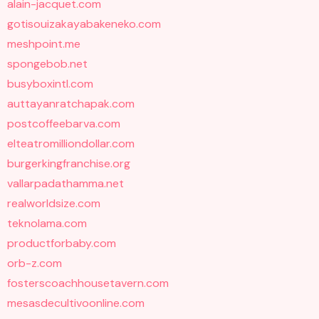
alain-jacquet.com
gotisouizakayabakeneko.com
meshpoint.me
spongebob.net
busyboxintl.com
auttayanratchapak.com
postcoffeebarva.com
elteatromilliondollar.com
burgerkingfranchise.org
vallarpadathamma.net
realworldsize.com
teknolama.com
productforbaby.com
orb-z.com
fosterscoachhousetavern.com
mesasdecultivoonline.com