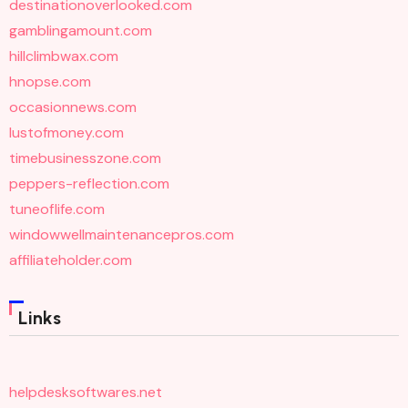
destinationoverlooked.com
gamblingamount.com
hillclimbwax.com
hnopse.com
occasionnews.com
lustofmoney.com
timebusinesszone.com
peppers-reflection.com
tuneoflife.com
windowwellmaintenancepros.com
affiliateholder.com
Links
helpdesksoftwares.net