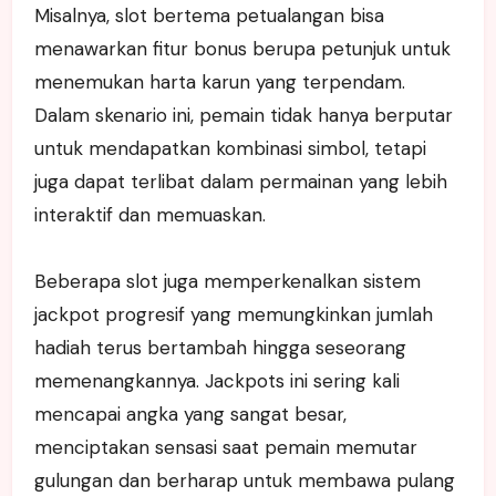
Misalnya, slot bertema petualangan bisa
menawarkan fitur bonus berupa petunjuk untuk
menemukan harta karun yang terpendam.
Dalam skenario ini, pemain tidak hanya berputar
untuk mendapatkan kombinasi simbol, tetapi
juga dapat terlibat dalam permainan yang lebih
interaktif dan memuaskan.
Beberapa slot juga memperkenalkan sistem
jackpot progresif yang memungkinkan jumlah
hadiah terus bertambah hingga seseorang
memenangkannya. Jackpots ini sering kali
mencapai angka yang sangat besar,
menciptakan sensasi saat pemain memutar
gulungan dan berharap untuk membawa pulang