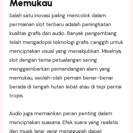
Memukau
Salah satu inovasi paling mencolok dalam
permainan slot terbaru adalah peningkatan
kualitas grafis dan audio. Banyak pengembang
telah mengadopsi teknologi grafis canggih untuk
menciptakan visual yang menakjubkan. Misalnya,
slot dengan tema petualangan sering
menggambarkan pemandangan alam yang
memukau, seolah-olah pemain benar-benar
berada di tengah hutan lebat atau di tepi pantai
tropis.
Audio juga memainkan peran penting dalam
menciptakan suasana. Efek suara yang realistis
dan musik latar yang menggugah dapat