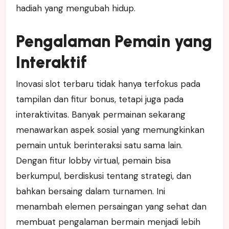
hadiah yang mengubah hidup.
Pengalaman Pemain yang
Interaktif
Inovasi slot terbaru tidak hanya terfokus pada
tampilan dan fitur bonus, tetapi juga pada
interaktivitas. Banyak permainan sekarang
menawarkan aspek sosial yang memungkinkan
pemain untuk berinteraksi satu sama lain.
Dengan fitur lobby virtual, pemain bisa
berkumpul, berdiskusi tentang strategi, dan
bahkan bersaing dalam turnamen. Ini
menambah elemen persaingan yang sehat dan
membuat pengalaman bermain menjadi lebih