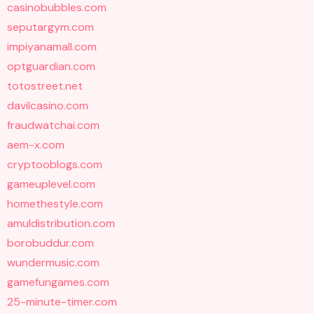
casinobubbles.com
seputargym.com
impiyanamall.com
optguardian.com
totostreet.net
davilcasino.com
fraudwatchai.com
aem-x.com
cryptooblogs.com
gameuplevel.com
homethestyle.com
amuldistribution.com
borobuddur.com
wundermusic.com
gamefungames.com
25-minute-timer.com