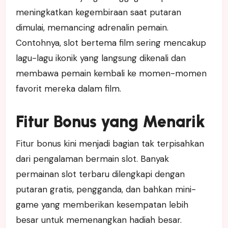
meningkatkan kegembiraan saat putaran
dimulai, memancing adrenalin pemain.
Contohnya, slot bertema film sering mencakup
lagu-lagu ikonik yang langsung dikenali dan
membawa pemain kembali ke momen-momen
favorit mereka dalam film.
Fitur Bonus yang Menarik
Fitur bonus kini menjadi bagian tak terpisahkan
dari pengalaman bermain slot. Banyak
permainan slot terbaru dilengkapi dengan
putaran gratis, pengganda, dan bahkan mini-
game yang memberikan kesempatan lebih
besar untuk memenangkan hadiah besar.