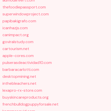
aumoulinvert.com
thefoodiepassport.com
superwindowproject.com
papibakigrafo.com
icanhazjs.com
canimpact.org
goviralstudy.com
cartourism.net
apple-cores.com
pulserasdeactividad10.com
barbaracarlotti.com
desktopmining.net
inthebleachers.net
lexapro-rx-store.com
buyskincareproducts.org
frenchbulldogpuppyforsale.net