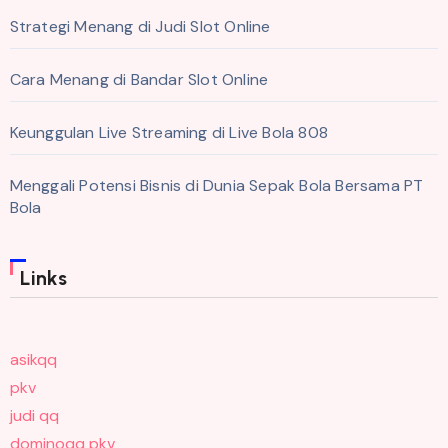
Strategi Menang di Judi Slot Online
Cara Menang di Bandar Slot Online
Keunggulan Live Streaming di Live Bola 808
Menggali Potensi Bisnis di Dunia Sepak Bola Bersama PT
Bola
Links
asikqq
pkv
judi qq
dominoqq pkv