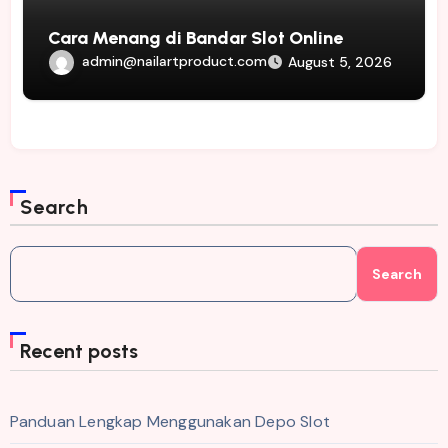
Cara Menang di Bandar Slot Online
admin@nailartproduct.com
August 5, 2026
Search
Search
Recent posts
Panduan Lengkap Menggunakan Depo Slot