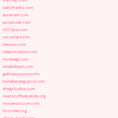
the-rep.com
saltyfranks.com
annerani.com
jazzatude.com
0022pa.com
zeroshare.info
bilesinc.com
milaretreatnz.com
modaagi.com
smallvilleph.com
galiciasuroeste.info
batallasdeguerra.com
dregstudios.com
neatstuffhelpskids.org
moraessoccer.com
forochile.org