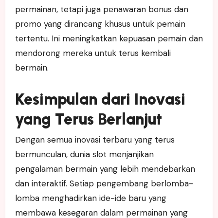
permainan, tetapi juga penawaran bonus dan
promo yang dirancang khusus untuk pemain
tertentu. Ini meningkatkan kepuasan pemain dan
mendorong mereka untuk terus kembali
bermain.
Kesimpulan dari Inovasi
yang Terus Berlanjut
Dengan semua inovasi terbaru yang terus
bermunculan, dunia slot menjanjikan
pengalaman bermain yang lebih mendebarkan
dan interaktif. Setiap pengembang berlomba-
lomba menghadirkan ide-ide baru yang
membawa kesegaran dalam permainan yang