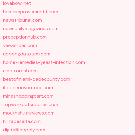
lovabowl.net
homeimprovementit.com
newstribunal.com
newsdailymagazines.com
preceptionhub.com
yeezislides.com
aobongdatotem.com
home-remedies-yeast-infection.com
electroreal.com
bestofmiami-dadecounty.com
ifoodieonyoutube.com
mineshoppingcart.com
topworkoutsupplies.com
mouthshutreviews.com
hirzadesalta.com
digitallifeopoly.com