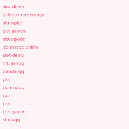
slot demo
judi slot terpercaya
situs pkv
pkv games
situs poker
dominoqq online
slot demo
link asikqq
bandarqq
pkv
dominoqq
qq
pkv
pkv games
situs qq