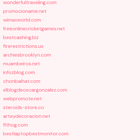
wonderfultraveling.com
promocioname.net
wimaxworld.com
freeonlinecricketgames.net
bestcashing.biz
firerestrictions.us
archiesbrooklyn.com
muambeiros.net
infozblog.com
chonbaihat.com
elblogdeoscargonzalez.com
webpromote.net
steroids-store.co
arteydecoracion.net
fithog.com
bestlaptopbestmonitor.com