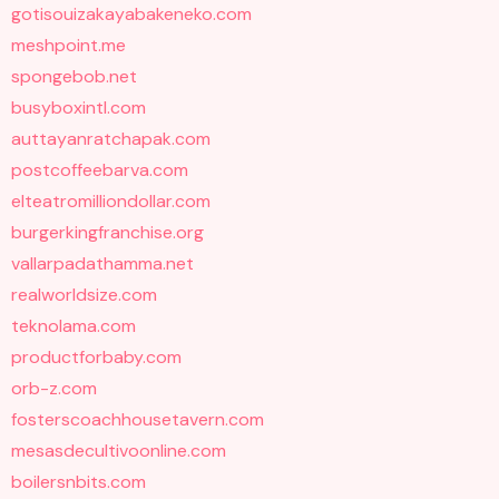
gotisouizakayabakeneko.com
meshpoint.me
spongebob.net
busyboxintl.com
auttayanratchapak.com
postcoffeebarva.com
elteatromilliondollar.com
burgerkingfranchise.org
vallarpadathamma.net
realworldsize.com
teknolama.com
productforbaby.com
orb-z.com
fosterscoachhousetavern.com
mesasdecultivoonline.com
boilersnbits.com