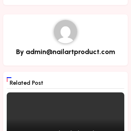
By
admin@nailartproduct.com
Related Post