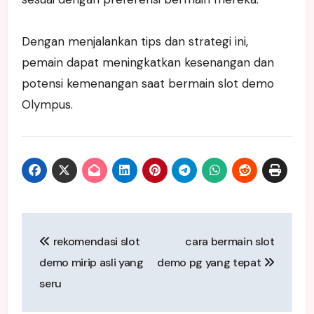
Dengan menjalankan tips dan strategi ini,
pemain dapat meningkatkan kesenangan dan
potensi kemenangan saat bermain slot demo
Olympus.
Post
rekomendasi slot
cara bermain slot
navigation
demo mirip asli yang
demo pg yang tepat
seru