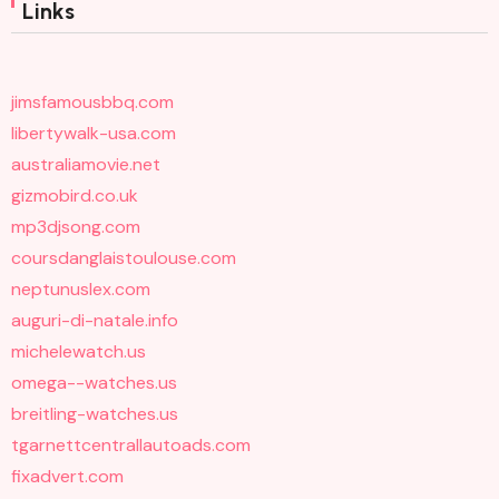
Links
jimsfamousbbq.com
libertywalk-usa.com
australiamovie.net
gizmobird.co.uk
mp3djsong.com
coursdanglaistoulouse.com
neptunuslex.com
auguri-di-natale.info
michelewatch.us
omega--watches.us
breitling-watches.us
tgarnettcentrallautoads.com
fixadvert.com