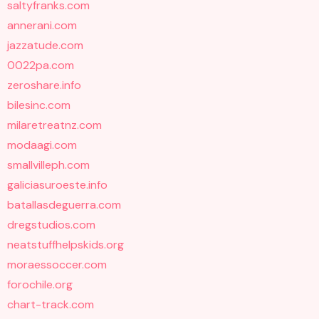
saltyfranks.com
annerani.com
jazzatude.com
0022pa.com
zeroshare.info
bilesinc.com
milaretreatnz.com
modaagi.com
smallvilleph.com
galiciasuroeste.info
batallasdeguerra.com
dregstudios.com
neatstuffhelpskids.org
moraessoccer.com
forochile.org
chart-track.com