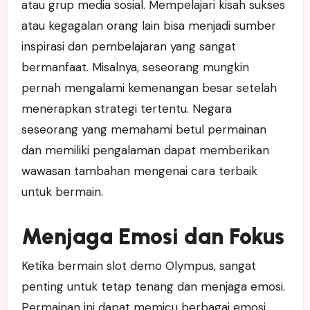
atau grup media sosial. Mempelajari kisah sukses
atau kegagalan orang lain bisa menjadi sumber
inspirasi dan pembelajaran yang sangat
bermanfaat. Misalnya, seseorang mungkin
pernah mengalami kemenangan besar setelah
menerapkan strategi tertentu. Negara
seseorang yang memahami betul permainan
dan memiliki pengalaman dapat memberikan
wawasan tambahan mengenai cara terbaik
untuk bermain.
Menjaga Emosi dan Fokus
Ketika bermain slot demo Olympus, sangat
penting untuk tetap tenang dan menjaga emosi.
Permainan ini dapat memicu berbagai emosi,