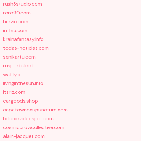
rush3studio.com
roro90.com
herzio.com
in-hi5.com
krainafantasy.info
todas-noticias.com
senikartu.com
rusportal.net
watty.io
livinginthesun.info
itsriz.com
cargoods.shop
capetownacupuncture.com
bitcoinvideospro.com
cosmiccrowcollective.com
alain-jacquet.com