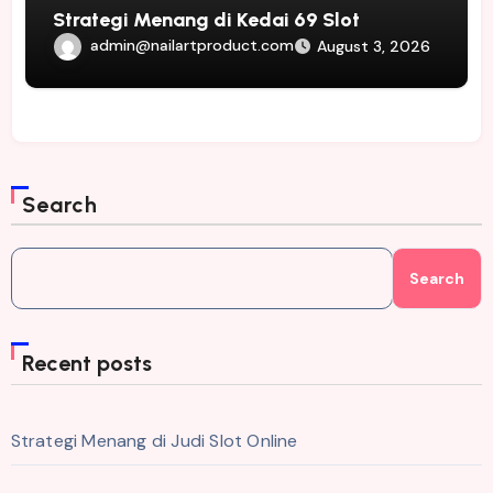
Strategi Menang di Kedai 69 Slot
admin@nailartproduct.com
August 3, 2026
Search
Search
Recent posts
Strategi Menang di Judi Slot Online