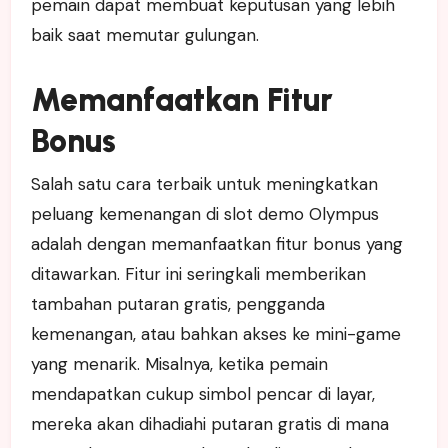
pemain dapat membuat keputusan yang lebih
baik saat memutar gulungan.
Memanfaatkan Fitur
Bonus
Salah satu cara terbaik untuk meningkatkan
peluang kemenangan di slot demo Olympus
adalah dengan memanfaatkan fitur bonus yang
ditawarkan. Fitur ini seringkali memberikan
tambahan putaran gratis, pengganda
kemenangan, atau bahkan akses ke mini-game
yang menarik. Misalnya, ketika pemain
mendapatkan cukup simbol pencar di layar,
mereka akan dihadiahi putaran gratis di mana