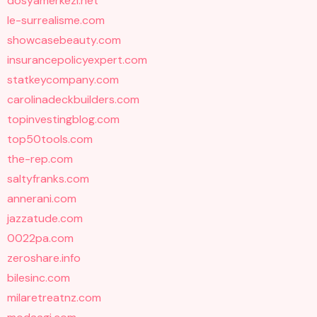
dosyamerkezi.net
le-surrealisme.com
showcasebeauty.com
insurancepolicyexpert.com
statkeycompany.com
carolinadeckbuilders.com
topinvestingblog.com
top50tools.com
the-rep.com
saltyfranks.com
annerani.com
jazzatude.com
0022pa.com
zeroshare.info
bilesinc.com
milaretreatnz.com