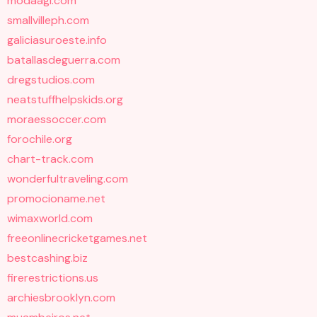
modaagi.com
smallvilleph.com
galiciasuroeste.info
batallasdeguerra.com
dregstudios.com
neatstuffhelpskids.org
moraessoccer.com
forochile.org
chart-track.com
wonderfultraveling.com
promocioname.net
wimaxworld.com
freeonlinecricketgames.net
bestcashing.biz
firerestrictions.us
archiesbrooklyn.com