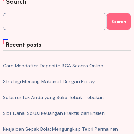
Search
Search
Recent posts
Cara Mendaftar Deposito BCA Secara Online
Strategi Menang Maksimal Dengan Parlay
Solusi untuk Anda yang Suka Tebak-Tebakan
Slot Dana: Solusi Keuangan Praktis dan Efisien
Keajaiban Sepak Bola: Mengungkap Teori Permainan