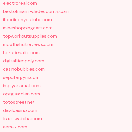
electroreal.com
bestofmiami-dadecounty.com
ifoodieonyoutube.com
mineshoppingcart.com
topworkoutsupplies.com
mouthshutreviews.com
hirzadesalta.com
digitallifeopoly.com
casinobubbles.com
seputargym.com
impiyanamall.com
optguardian.com
totostreet.net
davilcasino.com
fraudwatchai.com
aem-x.com