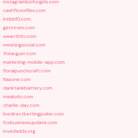
instagrambioforgirls.com
cashflowxfiles.com
kmbb10.com
getxtrem.com
weactinfo.com
meshingsocial.com
thearguer.com
marketing-mobile-app.com
floralpunchcraft.com
fiasone.com
danktankbattery.com
mealudo.com
charlie-day.com
livedirectbettingpoker.com
foxbusinessupdate.com
lovedaddy.org