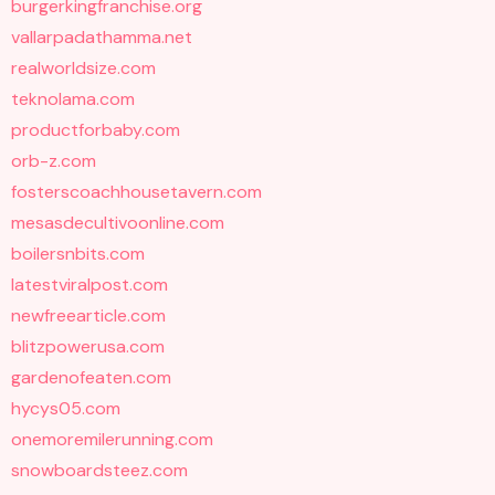
burgerkingfranchise.org
vallarpadathamma.net
realworldsize.com
teknolama.com
productforbaby.com
orb-z.com
fosterscoachhousetavern.com
mesasdecultivoonline.com
boilersnbits.com
latestviralpost.com
newfreearticle.com
blitzpowerusa.com
gardenofeaten.com
hycys05.com
onemoremilerunning.com
snowboardsteez.com