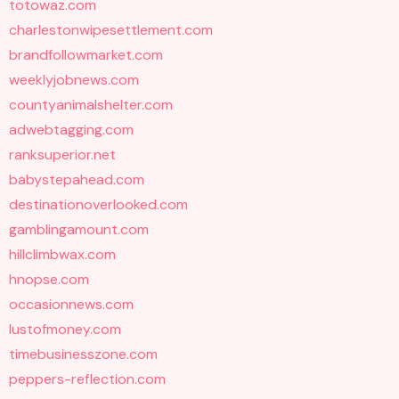
totowaz.com
charlestonwipesettlement.com
brandfollowmarket.com
weeklyjobnews.com
countyanimalshelter.com
adwebtagging.com
ranksuperior.net
babystepahead.com
destinationoverlooked.com
gamblingamount.com
hillclimbwax.com
hnopse.com
occasionnews.com
lustofmoney.com
timebusinesszone.com
peppers-reflection.com