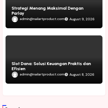
Strategi Menang Maksimal Dengan
Parlay
admin@nailartproduct.com
August 9, 2026
Slot Dana: Solusi Keuangan Praktis dan
Efisien
admin@nailartproduct.com
August 8, 2026