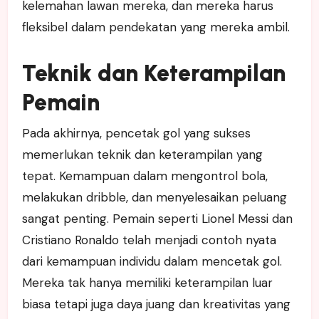
kelemahan lawan mereka, dan mereka harus
fleksibel dalam pendekatan yang mereka ambil.
Teknik dan Keterampilan
Pemain
Pada akhirnya, pencetak gol yang sukses
memerlukan teknik dan keterampilan yang
tepat. Kemampuan dalam mengontrol bola,
melakukan dribble, dan menyelesaikan peluang
sangat penting. Pemain seperti Lionel Messi dan
Cristiano Ronaldo telah menjadi contoh nyata
dari kemampuan individu dalam mencetak gol.
Mereka tak hanya memiliki keterampilan luar
biasa tetapi juga daya juang dan kreativitas yang