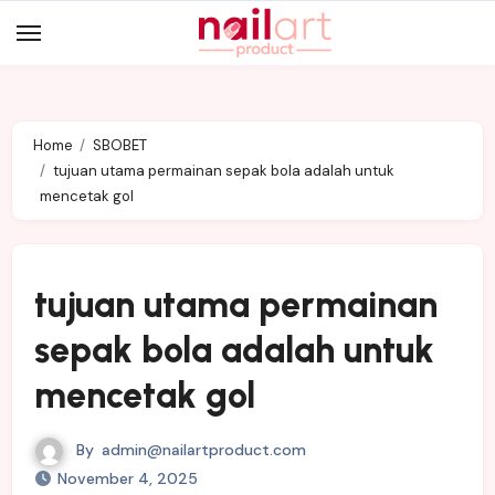
Skip
to
content
Home
SBOBET
tujuan utama permainan sepak bola adalah untuk
mencetak gol
tujuan utama permainan
sepak bola adalah untuk
mencetak gol
By
admin@nailartproduct.com
November 4, 2025