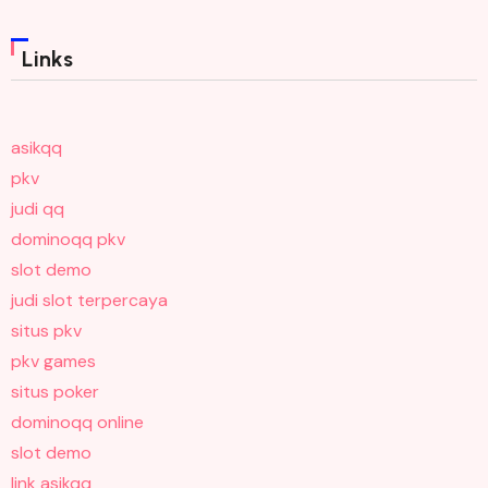
Links
asikqq
pkv
judi qq
dominoqq pkv
slot demo
judi slot terpercaya
situs pkv
pkv games
situs poker
dominoqq online
slot demo
link asikqq