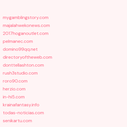
mygamblingstory.com
majalahwekonews.com
2017hoganoutlet.com
pelmanec.com
domino99qq.net
directoryoftheweb.com
donttellashton.com
rush3studio.com
roro90.com
herzio.com
in-hi5.com
krainafantasy.info
todas-noticias.com
senikartu.com