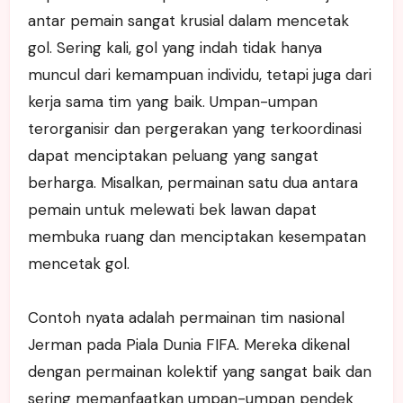
antar pemain sangat krusial dalam mencetak
gol. Sering kali, gol yang indah tidak hanya
muncul dari kemampuan individu, tetapi juga dari
kerja sama tim yang baik. Umpan-umpan
terorganisir dan pergerakan yang terkoordinasi
dapat menciptakan peluang yang sangat
berharga. Misalkan, permainan satu dua antara
pemain untuk melewati bek lawan dapat
membuka ruang dan menciptakan kesempatan
mencetak gol.
Contoh nyata adalah permainan tim nasional
Jerman pada Piala Dunia FIFA. Mereka dikenal
dengan permainan kolektif yang sangat baik dan
sering memanfaatkan umpan-umpan pendek