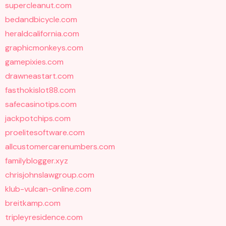
supercleanut.com
bedandbicycle.com
heraldcalifornia.com
graphicmonkeys.com
gamepixies.com
drawneastart.com
fasthokislot88.com
safecasinotips.com
jackpotchips.com
proelitesoftware.com
allcustomercarenumbers.com
familyblogger.xyz
chrisjohnslawgroup.com
klub-vulcan-online.com
breitkamp.com
tripleyresidence.com