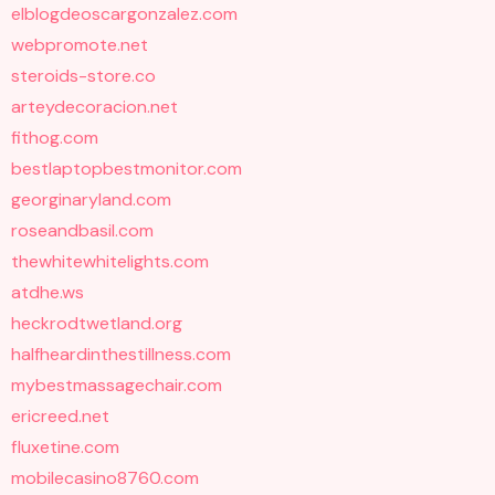
elblogdeoscargonzalez.com
webpromote.net
steroids-store.co
arteydecoracion.net
fithog.com
bestlaptopbestmonitor.com
georginaryland.com
roseandbasil.com
thewhitewhitelights.com
atdhe.ws
heckrodtwetland.org
halfheardinthestillness.com
mybestmassagechair.com
ericreed.net
fluxetine.com
mobilecasino8760.com