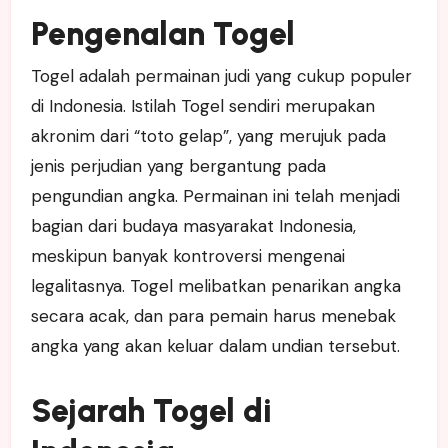
Pengenalan Togel
Togel adalah permainan judi yang cukup populer
di Indonesia. Istilah Togel sendiri merupakan
akronim dari “toto gelap”, yang merujuk pada
jenis perjudian yang bergantung pada
pengundian angka. Permainan ini telah menjadi
bagian dari budaya masyarakat Indonesia,
meskipun banyak kontroversi mengenai
legalitasnya. Togel melibatkan penarikan angka
secara acak, dan para pemain harus menebak
angka yang akan keluar dalam undian tersebut.
Sejarah Togel di