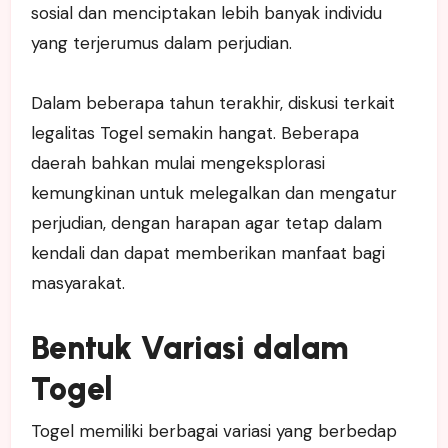
sosial dan menciptakan lebih banyak individu
yang terjerumus dalam perjudian.
Dalam beberapa tahun terakhir, diskusi terkait
legalitas Togel semakin hangat. Beberapa
daerah bahkan mulai mengeksplorasi
kemungkinan untuk melegalkan dan mengatur
perjudian, dengan harapan agar tetap dalam
kendali dan dapat memberikan manfaat bagi
masyarakat.
Bentuk Variasi dalam
Togel
Togel memiliki berbagai variasi yang berbedap