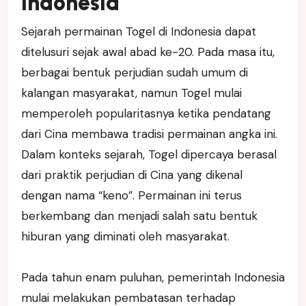
Indonesia
Sejarah permainan Togel di Indonesia dapat
ditelusuri sejak awal abad ke-20. Pada masa itu,
berbagai bentuk perjudian sudah umum di
kalangan masyarakat, namun Togel mulai
memperoleh popularitasnya ketika pendatang
dari Cina membawa tradisi permainan angka ini.
Dalam konteks sejarah, Togel dipercaya berasal
dari praktik perjudian di Cina yang dikenal
dengan nama “keno”. Permainan ini terus
berkembang dan menjadi salah satu bentuk
hiburan yang diminati oleh masyarakat.
Pada tahun enam puluhan, pemerintah Indonesia
mulai melakukan pembatasan terhadap