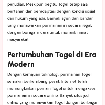
perjudian. Meskipun begitu, Togel tetap saja
bertahan dan beradaptasi dengan kondisi sosial
dan hukum yang ada. Banyak agen dan bandar
yang menawarkan permainan ini secara ilegal,
dengan beragam cara untuk menarik minat
masyarakat.
Pertumbuhan Togel di Era
Modern
Dengan kemajuan teknologi, permainan Togel
semakin berkembang pesat. Internet telah
memungkinkan pemain Togel untuk mengakses
permainan ini secara online. Banyak situs judi
online yang menawarkan Togel dengan berbagai