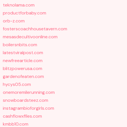
teknolama.com
productforbaby.com
orb-z.com
fosterscoachhousetavern.com
mesasdecultivoonline.com
boilersnbits.com
latestviralpost.com
newfreearticle.com
blitzpowerusa.com
gardenofeaten.com
hycys05.com
onemoremilerunning.com
snowboardsteez.com
instagrambioforgirls.com
cashflowxfiles.com
kmbb10.com