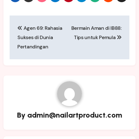
Post
Agen 69: Rahasia
Bermain Aman di IB88:
navigation
Sukses di Dunia
Tips untuk Pemula
Pertandingan
By
admin@nailartproduct.com