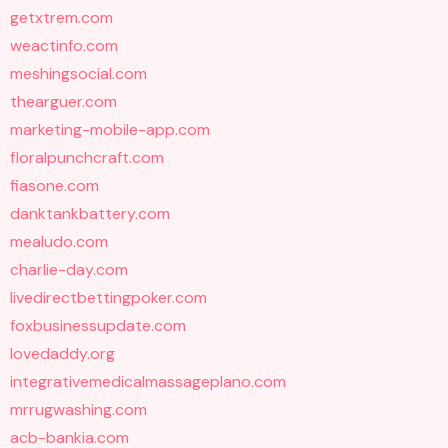
getxtrem.com
weactinfo.com
meshingsocial.com
thearguer.com
marketing-mobile-app.com
floralpunchcraft.com
fiasone.com
danktankbattery.com
mealudo.com
charlie-day.com
livedirectbettingpoker.com
foxbusinessupdate.com
lovedaddy.org
integrativemedicalmassageplano.com
mrrugwashing.com
acb-bankia.com