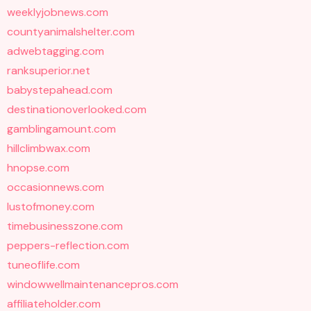
weeklyjobnews.com
countyanimalshelter.com
adwebtagging.com
ranksuperior.net
babystepahead.com
destinationoverlooked.com
gamblingamount.com
hillclimbwax.com
hnopse.com
occasionnews.com
lustofmoney.com
timebusinesszone.com
peppers-reflection.com
tuneoflife.com
windowwellmaintenancepros.com
affiliateholder.com