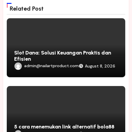
Related Post
Slot Dana: Solusi Keuangan Praktis dan
Efisien
admin@nailartproduct.com
August 8, 2026
5 cara menemukan link alternatif bola88