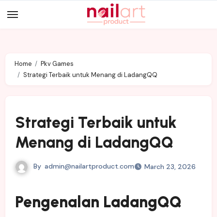
Skip
to
content
Home
Pkv Games
Strategi Terbaik untuk Menang di LadangQQ
Strategi Terbaik untuk
Menang di LadangQQ
By
admin@nailartproduct.com
March 23, 2026
Pengenalan LadangQQ