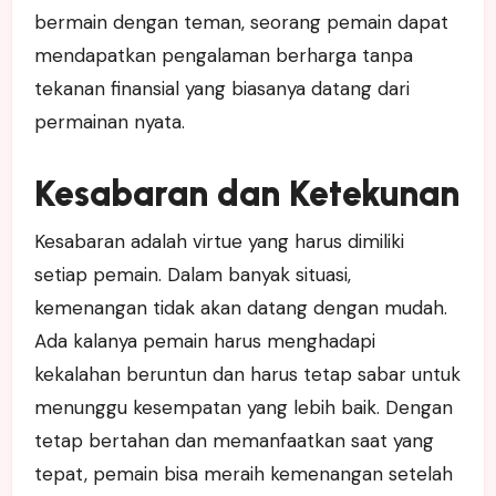
bermain dengan teman, seorang pemain dapat
mendapatkan pengalaman berharga tanpa
tekanan finansial yang biasanya datang dari
permainan nyata.
Kesabaran dan Ketekunan
Kesabaran adalah virtue yang harus dimiliki
setiap pemain. Dalam banyak situasi,
kemenangan tidak akan datang dengan mudah.
Ada kalanya pemain harus menghadapi
kekalahan beruntun dan harus tetap sabar untuk
menunggu kesempatan yang lebih baik. Dengan
tetap bertahan dan memanfaatkan saat yang
tepat, pemain bisa meraih kemenangan setelah