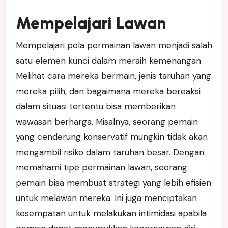
Mempelajari Lawan
Mempelajari pola permainan lawan menjadi salah
satu elemen kunci dalam meraih kemenangan.
Melihat cara mereka bermain, jenis taruhan yang
mereka pilih, dan bagaimana mereka bereaksi
dalam situasi tertentu bisa memberikan
wawasan berharga. Misalnya, seorang pemain
yang cenderung konservatif mungkin tidak akan
mengambil risiko dalam taruhan besar. Dengan
memahami tipe permainan lawan, seorang
pemain bisa membuat strategi yang lebih efisien
untuk melawan mereka. Ini juga menciptakan
kesempatan untuk melakukan intimidasi apabila