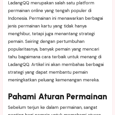
LadangQQ merupakan salah satu platform
permainan online yang tengah populer di
Indonesia. Permainan ini menawarkan berbagai
jenis permainan kartu yang tidak hanya
menghibur, tetapi juga menantang strategi
pemain. Seiring dengan pertumbuhan
popularitasnya, banyak pemain yang mencari
tahu bagaimana cara terbaik untuk menang di
LadangQQ. Artikel ini akan membahas berbagai
strategi yang dapat membantu pemain
meningkatkan peluang kemenangan mereka.
Pahami Aturan Permainan
Sebelum terjun ke dalam permainan, sangat