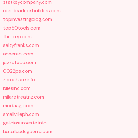
statkeycompany.com
carolinadeckbuilders.com
topinvestingblog.com
top50tools.com
the-rep.com
saltyfranks.com
annerani.com
jazzatude.com
0022pa.com
zeroshare.info
bilesinc.com
milaretreatnz.com
modaagi.com
smallvilleph.com
galiciasuroeste.info
batallasdeguerra.com