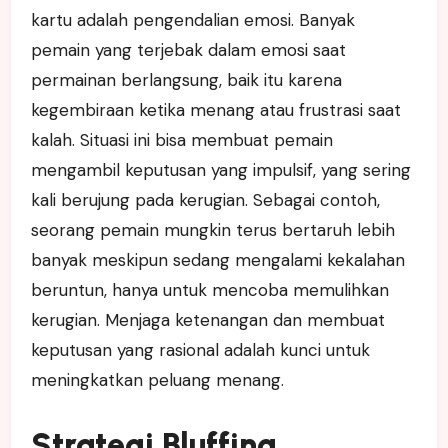
kartu adalah pengendalian emosi. Banyak
pemain yang terjebak dalam emosi saat
permainan berlangsung, baik itu karena
kegembiraan ketika menang atau frustrasi saat
kalah. Situasi ini bisa membuat pemain
mengambil keputusan yang impulsif, yang sering
kali berujung pada kerugian. Sebagai contoh,
seorang pemain mungkin terus bertaruh lebih
banyak meskipun sedang mengalami kekalahan
beruntun, hanya untuk mencoba memulihkan
kerugian. Menjaga ketenangan dan membuat
keputusan yang rasional adalah kunci untuk
meningkatkan peluang menang.
Strategi Bluffing