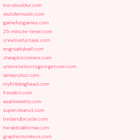
borobuddur.com
wundermusic.com
gamefungames.com
25-minute-timer.com
creativefuntask.com
engrsaifulsaif.com
cheapbtcminers.com
unionstationtogeorgetown.com
iamayudoc.com
mylittlebighead.com
freealot.com
asahiweekly.com
supercleanut.com
bedandbicycle.com
heraldcalifornia.com
graphicmonkeys.com