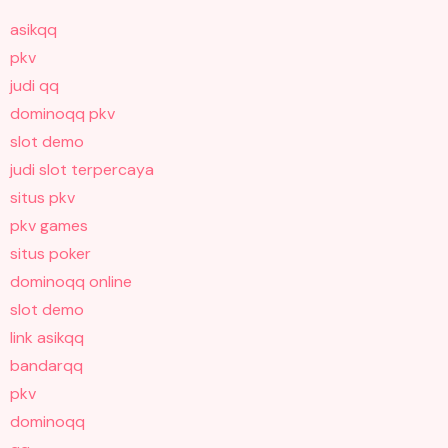
asikqq
pkv
judi qq
dominoqq pkv
slot demo
judi slot terpercaya
situs pkv
pkv games
situs poker
dominoqq online
slot demo
link asikqq
bandarqq
pkv
dominoqq