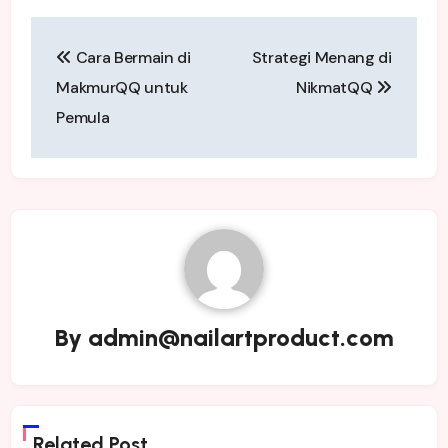
Post
Cara Bermain di
Strategi Menang di
navigation
MakmurQQ untuk
NikmatQQ
Pemula
By
admin@nailartproduct.com
Related Post