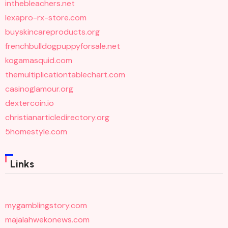
inthebleachers.net
lexapro-rx-store.com
buyskincareproducts.org
frenchbulldogpuppyforsale.net
kogamasquid.com
themultiplicationtablechart.com
casinoglamour.org
dextercoin.io
christianarticledirectory.org
5homestyle.com
Links
mygamblingstory.com
majalahwekonews.com