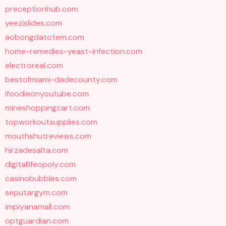
preceptionhub.com
yeezislides.com
aobongdatotem.com
home-remedies-yeast-infection.com
electroreal.com
bestofmiami-dadecounty.com
ifoodieonyoutube.com
mineshoppingcart.com
topworkoutsupplies.com
mouthshutreviews.com
hirzadesalta.com
digitallifeopoly.com
casinobubbles.com
seputargym.com
impiyanamall.com
optguardian.com