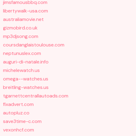
jimsfamousbbq.com
libertywalk-usa.com
australiamovie.net
gizmobird.co.uk
mp3djsong.com
coursdanglaistoulouse.com
neptunuslex.com
auguri-di-natale.info
michelewatch.us
omega--watches.us
breitling-watches.us
tgarnettcentrallautoads.com
fixadvert.com
autopluz.co
save3time-c.com
vexonhcf.com