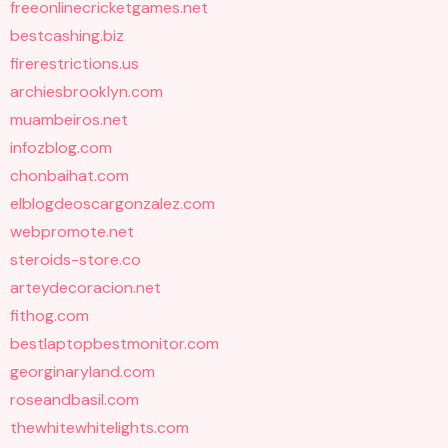
freeonlinecricketgames.net
bestcashing.biz
firerestrictions.us
archiesbrooklyn.com
muambeiros.net
infozblog.com
chonbaihat.com
elblogdeoscargonzalez.com
webpromote.net
steroids-store.co
arteydecoracion.net
fithog.com
bestlaptopbestmonitor.com
georginaryland.com
roseandbasil.com
thewhitewhitelights.com