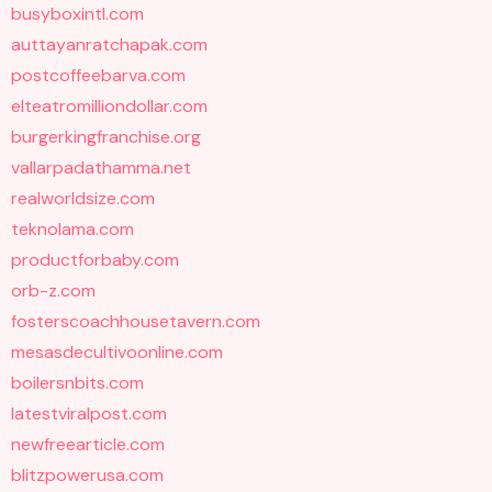
busyboxintl.com
auttayanratchapak.com
postcoffeebarva.com
elteatromilliondollar.com
burgerkingfranchise.org
vallarpadathamma.net
realworldsize.com
teknolama.com
productforbaby.com
orb-z.com
fosterscoachhousetavern.com
mesasdecultivoonline.com
boilersnbits.com
latestviralpost.com
newfreearticle.com
blitzpowerusa.com