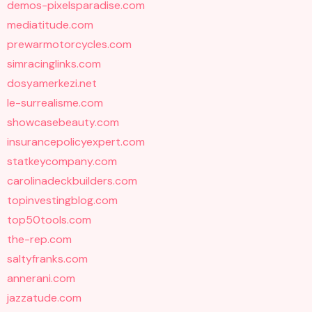
demos-pixelsparadise.com
mediatitude.com
prewarmotorcycles.com
simracinglinks.com
dosyamerkezi.net
le-surrealisme.com
showcasebeauty.com
insurancepolicyexpert.com
statkeycompany.com
carolinadeckbuilders.com
topinvestingblog.com
top50tools.com
the-rep.com
saltyfranks.com
annerani.com
jazzatude.com