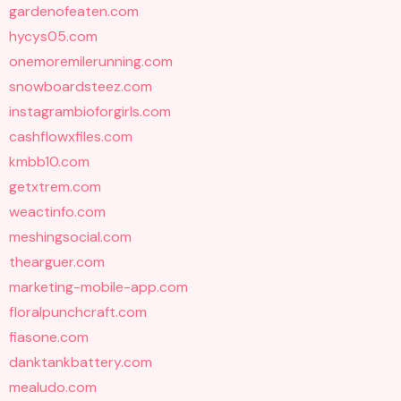
gardenofeaten.com
hycys05.com
onemoremilerunning.com
snowboardsteez.com
instagrambioforgirls.com
cashflowxfiles.com
kmbb10.com
getxtrem.com
weactinfo.com
meshingsocial.com
thearguer.com
marketing-mobile-app.com
floralpunchcraft.com
fiasone.com
danktankbattery.com
mealudo.com