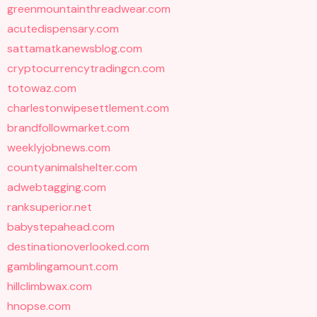
greenmountainthreadwear.com
acutedispensary.com
sattamatkanewsblog.com
cryptocurrencytradingcn.com
totowaz.com
charlestonwipesettlement.com
brandfollowmarket.com
weeklyjobnews.com
countyanimalshelter.com
adwebtagging.com
ranksuperior.net
babystepahead.com
destinationoverlooked.com
gamblingamount.com
hillclimbwax.com
hnopse.com