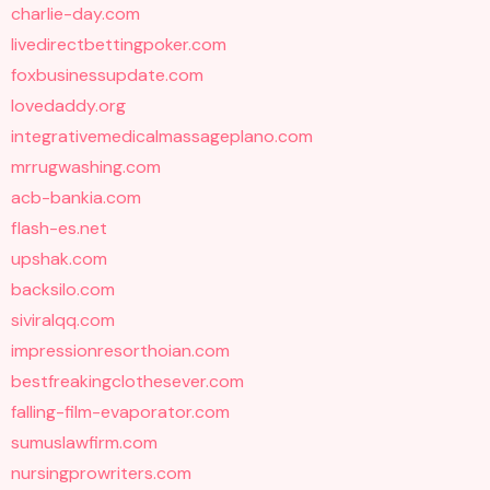
charlie-day.com
livedirectbettingpoker.com
foxbusinessupdate.com
lovedaddy.org
integrativemedicalmassageplano.com
mrrugwashing.com
acb-bankia.com
flash-es.net
upshak.com
backsilo.com
siviralqq.com
impressionresorthoian.com
bestfreakingclothesever.com
falling-film-evaporator.com
sumuslawfirm.com
nursingprowriters.com