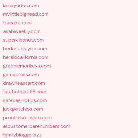
iamayudoc.com
mylittlebighead.com
freealot.com
asahiweekly.com
supercleanut.com
bedandbicycle.com
heraldcalifornia.com
graphicmonkeys.com
gamepixies.com
drawneastart.com
fasthokislot88.com
safecasinotips.com
jackpotchips.com
proelitesoftware.com
allcustomercarenumbers.com
familyblogger.xyz