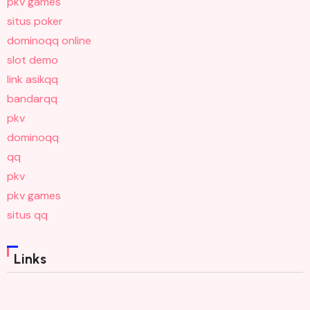
pkv games
situs poker
dominoqq online
slot demo
link asikqq
bandarqq
pkv
dominoqq
qq
pkv
pkv games
situs qq
Links