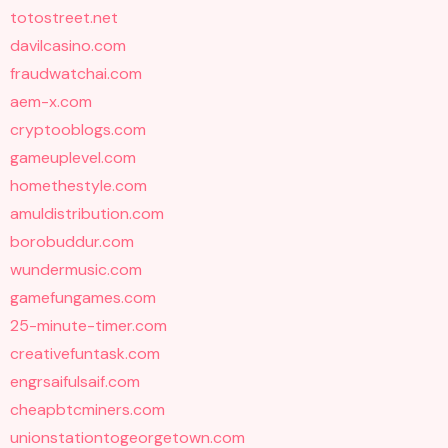
totostreet.net
davilcasino.com
fraudwatchai.com
aem-x.com
cryptooblogs.com
gameuplevel.com
homethestyle.com
amuldistribution.com
borobuddur.com
wundermusic.com
gamefungames.com
25-minute-timer.com
creativefuntask.com
engrsaifulsaif.com
cheapbtcminers.com
unionstationtogeorgetown.com