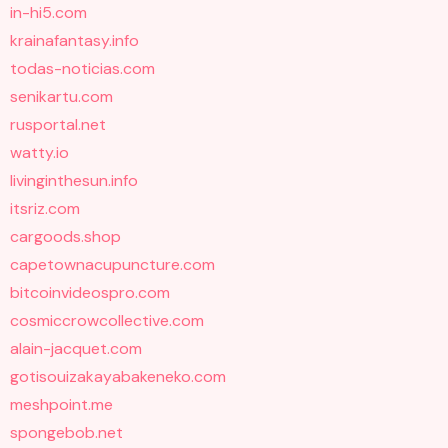
in-hi5.com
krainafantasy.info
todas-noticias.com
senikartu.com
rusportal.net
watty.io
livinginthesun.info
itsriz.com
cargoods.shop
capetownacupuncture.com
bitcoinvideospro.com
cosmiccrowcollective.com
alain-jacquet.com
gotisouizakayabakeneko.com
meshpoint.me
spongebob.net