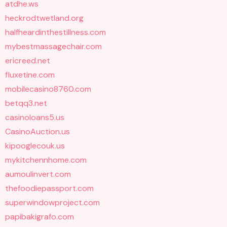
atdhe.ws
heckrodtwetland.org
halfheardinthestillness.com
mybestmassagechair.com
ericreed.net
fluxetine.com
mobilecasino8760.com
betqq3.net
casinoloans5.us
CasinoAuction.us
kipooglecouk.us
mykitchennhome.com
aumoulinvert.com
thefoodiepassport.com
superwindowproject.com
papibakigrafo.com