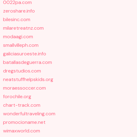
0022pa.com
zeroshare.info
bilesinc.com
milaretreatnz.com
modaagi.com
smallvilleph.com
galiciasuroeste.info
batallasdeguerra.com
dregstudios.com
neatstuffhelpskids.org
moraessoccer.com
forochile.org
chart-track.com
wonderfultraveling.com
promocioname.net
wimaxworld.com