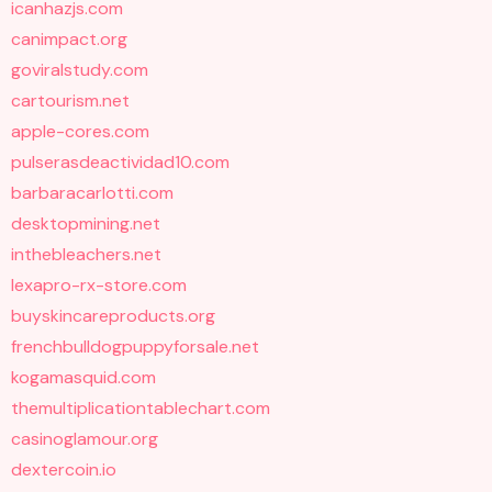
icanhazjs.com
canimpact.org
goviralstudy.com
cartourism.net
apple-cores.com
pulserasdeactividad10.com
barbaracarlotti.com
desktopmining.net
inthebleachers.net
lexapro-rx-store.com
buyskincareproducts.org
frenchbulldogpuppyforsale.net
kogamasquid.com
themultiplicationtablechart.com
casinoglamour.org
dextercoin.io