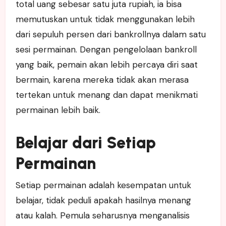
total uang sebesar satu juta rupiah, ia bisa
memutuskan untuk tidak menggunakan lebih
dari sepuluh persen dari bankrollnya dalam satu
sesi permainan. Dengan pengelolaan bankroll
yang baik, pemain akan lebih percaya diri saat
bermain, karena mereka tidak akan merasa
tertekan untuk menang dan dapat menikmati
permainan lebih baik.
Belajar dari Setiap
Permainan
Setiap permainan adalah kesempatan untuk
belajar, tidak peduli apakah hasilnya menang
atau kalah. Pemula seharusnya menganalisis