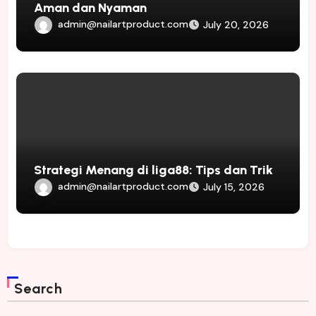
Aman dan Nyaman
admin@nailartproduct.com
July 20, 2026
Strategi Menang di liga88: Tips dan Trik
admin@nailartproduct.com
July 15, 2026
Search