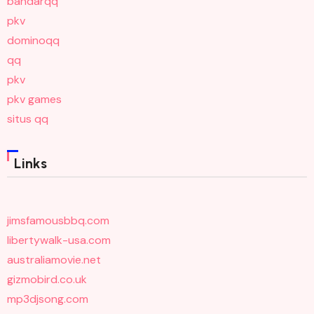
bandarqq
pkv
dominoqq
qq
pkv
pkv games
situs qq
Links
jimsfamousbbq.com
libertywalk-usa.com
australiamovie.net
gizmobird.co.uk
mp3djsong.com