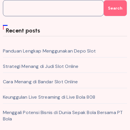
Search
Recent posts
Panduan Lengkap Menggunakan Depo Slot
Strategi Menang di Judi Slot Online
Cara Menang di Bandar Slot Online
Keunggulan Live Streaming di Live Bola 808
Menggali Potensi Bisnis di Dunia Sepak Bola Bersama PT
Bola