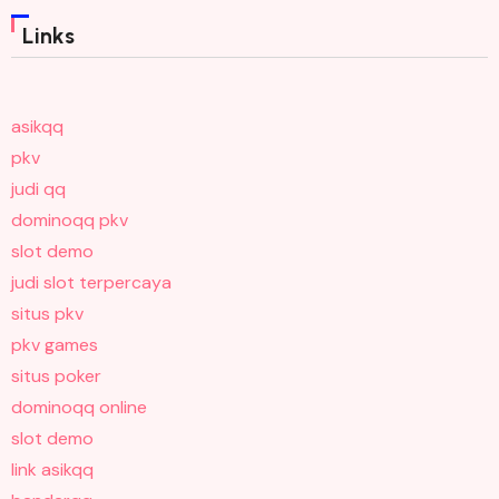
Links
asikqq
pkv
judi qq
dominoqq pkv
slot demo
judi slot terpercaya
situs pkv
pkv games
situs poker
dominoqq online
slot demo
link asikqq