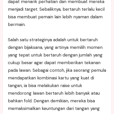
dapat menarik perhatian dan membuat mereka
menjadi target. Sebaliknya, bertaruh terlalu kecil
bisa membuat pemain lain lebih nyaman dalam
bermain.
Salah satu strateginya adalah untuk bertaruh
dengan bijaksana, yang artinya memilih momen
yang tepat untuk bertaruh dengan jumlah yang
cukup besar agar dapat memberikan tekanan
pada lawan. Sebagai contoh, jika seorang pemula
mendapatkan kombinasi kartu yang kuat di
tangan, ia bisa melakukan raise untuk
mendorong lawan bertaruh lebih banyak atau
bahkan fold. Dengan demikian, mereka bisa
memaksimalkan keuntungan dari tangan yang