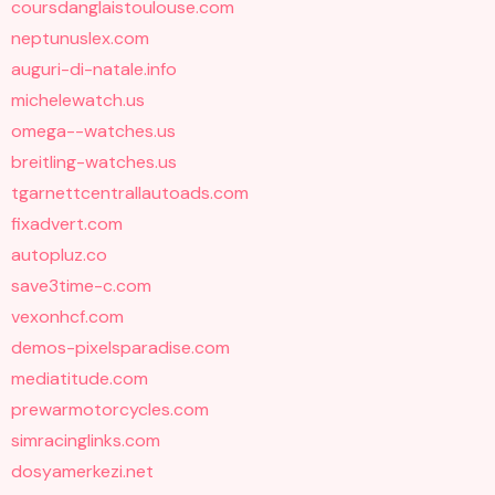
coursdanglaistoulouse.com
neptunuslex.com
auguri-di-natale.info
michelewatch.us
omega--watches.us
breitling-watches.us
tgarnettcentrallautoads.com
fixadvert.com
autopluz.co
save3time-c.com
vexonhcf.com
demos-pixelsparadise.com
mediatitude.com
prewarmotorcycles.com
simracinglinks.com
dosyamerkezi.net