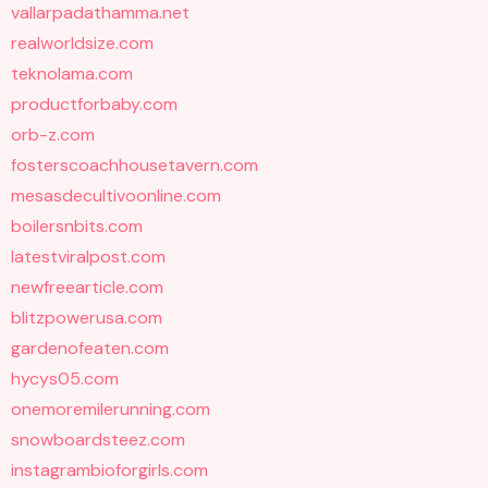
vallarpadathamma.net
realworldsize.com
teknolama.com
productforbaby.com
orb-z.com
fosterscoachhousetavern.com
mesasdecultivoonline.com
boilersnbits.com
latestviralpost.com
newfreearticle.com
blitzpowerusa.com
gardenofeaten.com
hycys05.com
onemoremilerunning.com
snowboardsteez.com
instagrambioforgirls.com