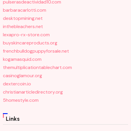
pulserasdeactividad10.com
barbaracarlotti.com
desktopmining.net
inthebleachers.net
lexapro-rx-store.com
buyskincareproducts.org
frenchbulldogpuppyforsale.net
kogamasquid.com
themultiplicationtablechart.com
casinoglamour.org
dextercoin.io
christianarticledirectory.org
5homestyle.com
Links