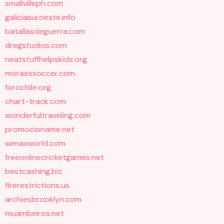
smallvilleph.com
galiciasuroeste.info
batallasdeguerra.com
dregstudios.com
neatstuffhelpskids.org
moraessoccer.com
forochile.org
chart-track.com
wonderfultraveling.com
promocioname.net
wimaxworld.com
freeonlinecricketgames.net
bestcashing.biz
firerestrictions.us
archiesbrooklyn.com
muambeiros.net