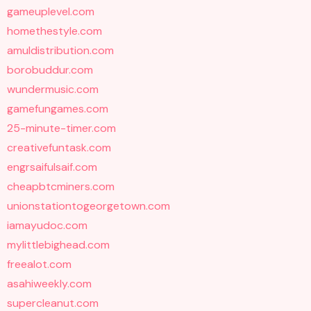
gameuplevel.com
homethestyle.com
amuldistribution.com
borobuddur.com
wundermusic.com
gamefungames.com
25-minute-timer.com
creativefuntask.com
engrsaifulsaif.com
cheapbtcminers.com
unionstationtogeorgetown.com
iamayudoc.com
mylittlebighead.com
freealot.com
asahiweekly.com
supercleanut.com