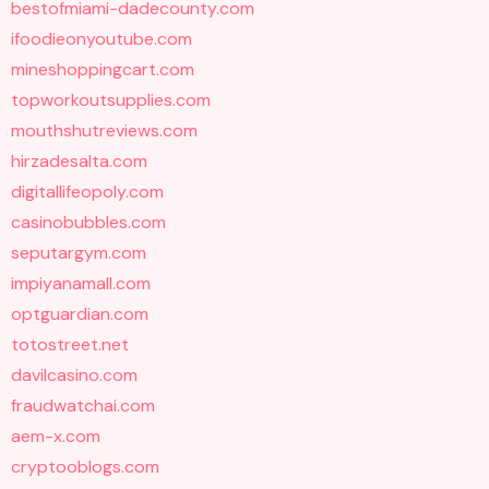
bestofmiami-dadecounty.com
ifoodieonyoutube.com
mineshoppingcart.com
topworkoutsupplies.com
mouthshutreviews.com
hirzadesalta.com
digitallifeopoly.com
casinobubbles.com
seputargym.com
impiyanamall.com
optguardian.com
totostreet.net
davilcasino.com
fraudwatchai.com
aem-x.com
cryptooblogs.com