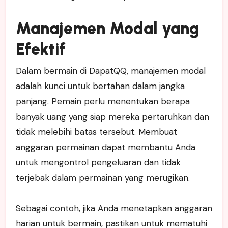
Manajemen Modal yang
Efektif
Dalam bermain di DapatQQ, manajemen modal
adalah kunci untuk bertahan dalam jangka
panjang. Pemain perlu menentukan berapa
banyak uang yang siap mereka pertaruhkan dan
tidak melebihi batas tersebut. Membuat
anggaran permainan dapat membantu Anda
untuk mengontrol pengeluaran dan tidak
terjebak dalam permainan yang merugikan.
Sebagai contoh, jika Anda menetapkan anggaran
harian untuk bermain, pastikan untuk mematuhi