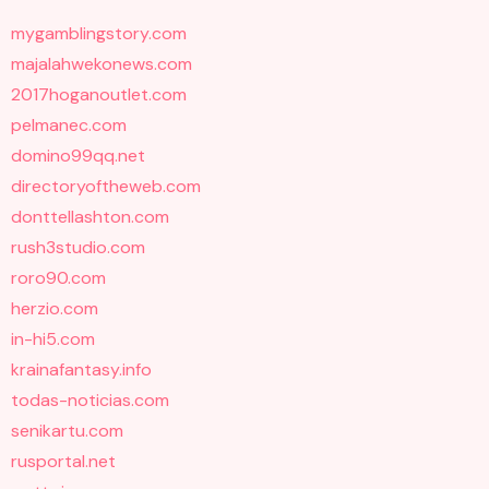
mygamblingstory.com
majalahwekonews.com
2017hoganoutlet.com
pelmanec.com
domino99qq.net
directoryoftheweb.com
donttellashton.com
rush3studio.com
roro90.com
herzio.com
in-hi5.com
krainafantasy.info
todas-noticias.com
senikartu.com
rusportal.net