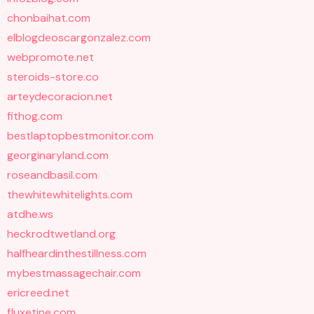
chonbaihat.com
elblogdeoscargonzalez.com
webpromote.net
steroids-store.co
arteydecoracion.net
fithog.com
bestlaptopbestmonitor.com
georginaryland.com
roseandbasil.com
thewhitewhitelights.com
atdhe.ws
heckrodtwetland.org
halfheardinthestillness.com
mybestmassagechair.com
ericreed.net
fluxetine.com