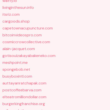
watty.io
livinginthesun.info
itsriz.com
cargoods.shop
capetownacupuncture.com
bitcoinvideospro.com
cosmiccrowcollective.com
alain-jacquet.com
gotisouizakayabakeneko.com
meshpoint.me
spongebob.net
busyboxintl.com
auttayanratchapak.com
postcoffeebarva.com
elteatromilliondollar.com
burgerkingfranchise.org