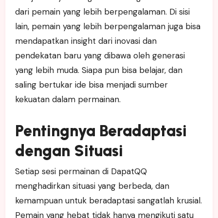
dari pemain yang lebih berpengalaman. Di sisi
lain, pemain yang lebih berpengalaman juga bisa
mendapatkan insight dari inovasi dan
pendekatan baru yang dibawa oleh generasi
yang lebih muda. Siapa pun bisa belajar, dan
saling bertukar ide bisa menjadi sumber
kekuatan dalam permainan.
Pentingnya Beradaptasi
dengan Situasi
Setiap sesi permainan di DapatQQ
menghadirkan situasi yang berbeda, dan
kemampuan untuk beradaptasi sangatlah krusial.
Pemain yang hebat tidak hanya mengikuti satu