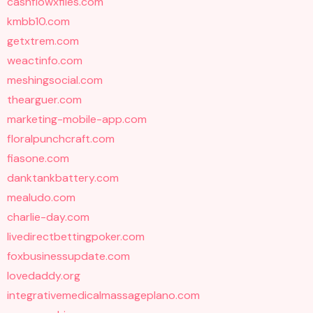
cashflowxfiles.com
kmbb10.com
getxtrem.com
weactinfo.com
meshingsocial.com
thearguer.com
marketing-mobile-app.com
floralpunchcraft.com
fiasone.com
danktankbattery.com
mealudo.com
charlie-day.com
livedirectbettingpoker.com
foxbusinessupdate.com
lovedaddy.org
integrativemedicalmassageplano.com