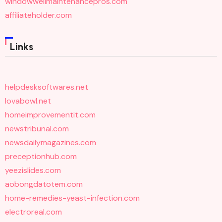
windowwellmaintenancepros.com
affiliateholder.com
Links
helpdesksoftwares.net
lovabowl.net
homeimprovementit.com
newstribunal.com
newsdailymagazines.com
preceptionhub.com
yeezislides.com
aobongdatotem.com
home-remedies-yeast-infection.com
electroreal.com