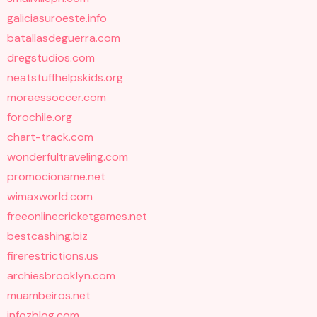
galiciasuroeste.info
batallasdeguerra.com
dregstudios.com
neatstuffhelpskids.org
moraessoccer.com
forochile.org
chart-track.com
wonderfultraveling.com
promocioname.net
wimaxworld.com
freeonlinecricketgames.net
bestcashing.biz
firerestrictions.us
archiesbrooklyn.com
muambeiros.net
infozblog.com