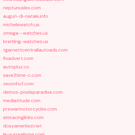
neptunuslex.com
auguri-di-natale.info
michelewatch.us
omega--watches.us
breitling-watches.us
tgarnettcentrallautoads.com
fixadvert.com
autopluz.co
save3time-c.com
vexonhcf.com
demos-pixelsparadise.com
mediatitude.com
prewarmotorcycles.com
simracinglinks.com
dosyamerkezi.net
le-surrealisme.com