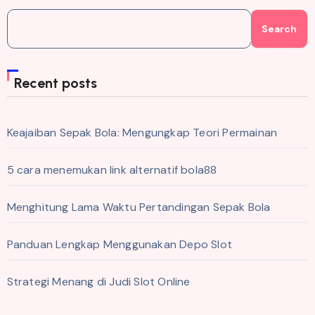
Search
Recent posts
Keajaiban Sepak Bola: Mengungkap Teori Permainan
5 cara menemukan link alternatif bola88
Menghitung Lama Waktu Pertandingan Sepak Bola
Panduan Lengkap Menggunakan Depo Slot
Strategi Menang di Judi Slot Online