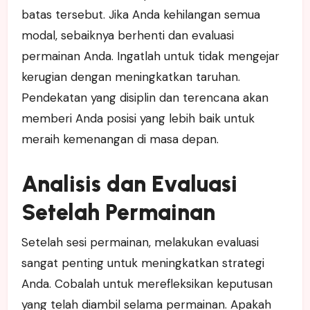
batas tersebut. Jika Anda kehilangan semua
modal, sebaiknya berhenti dan evaluasi
permainan Anda. Ingatlah untuk tidak mengejar
kerugian dengan meningkatkan taruhan.
Pendekatan yang disiplin dan terencana akan
memberi Anda posisi yang lebih baik untuk
meraih kemenangan di masa depan.
Analisis dan Evaluasi
Setelah Permainan
Setelah sesi permainan, melakukan evaluasi
sangat penting untuk meningkatkan strategi
Anda. Cobalah untuk merefleksikan keputusan
yang telah diambil selama permainan. Apakah