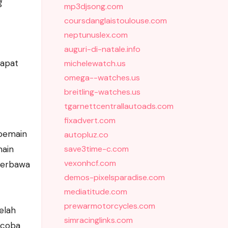
g
mp3djsong.com
coursdanglaistoulouse.com
neptunuslex.com
auguri-di-natale.info
dapat
michelewatch.us
omega--watches.us
breitling-watches.us
tgarnettcentrallautoads.com
fixadvert.com
 pemain
autopluz.co
main
save3time-c.com
vexonhcf.com
 terbawa
demos-pixelsparadise.com
mediatitude.com
prewarmotorcycles.com
elah
simracinglinks.com
ncoba