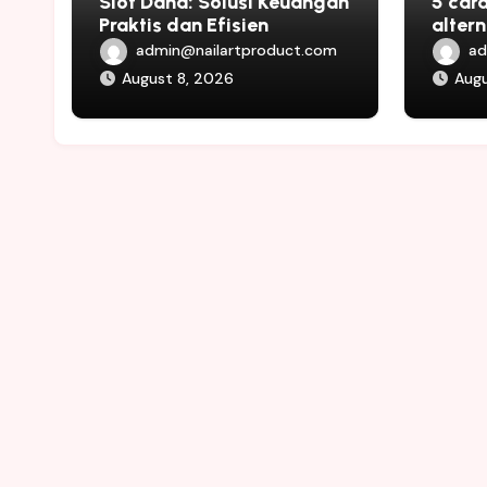
Slot Dana: Solusi Keuangan
5 car
Praktis dan Efisien
altern
admin@nailartproduct.com
ad
August 8, 2026
Augu