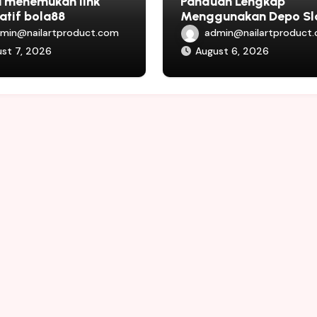
a menemukan link
Panduan Lengkap
atif bola88
Menggunakan Depo Sl
min@nailartproduct.com
admin@nailartproduct
st 7, 2026
August 6, 2026