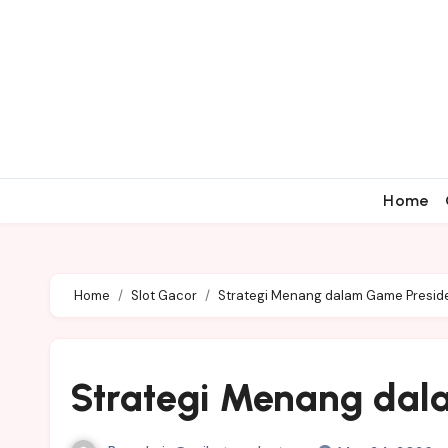
Skip
to
content
Home
Home
Slot Gacor
Strategi Menang dalam Game Presid
Strategi Menang dal