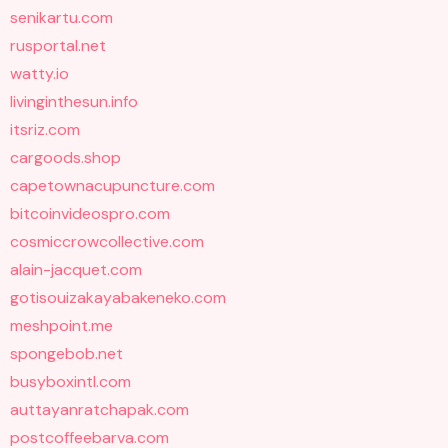
senikartu.com
rusportal.net
watty.io
livinginthesun.info
itsriz.com
cargoods.shop
capetownacupuncture.com
bitcoinvideospro.com
cosmiccrowcollective.com
alain-jacquet.com
gotisouizakayabakeneko.com
meshpoint.me
spongebob.net
busyboxintl.com
auttayanratchapak.com
postcoffeebarva.com