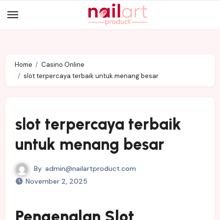
Skip
to
content
Home
Casino Online
slot terpercaya terbaik untuk menang besar
slot terpercaya terbaik
untuk menang besar
By
admin@nailartproduct.com
November 2, 2025
Pengenalan Slot