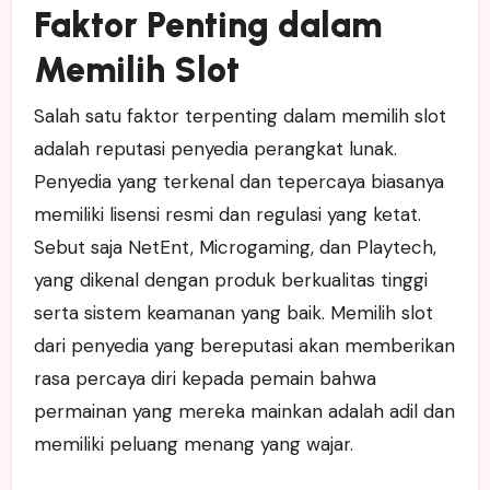
Faktor Penting dalam
Memilih Slot
Salah satu faktor terpenting dalam memilih slot
adalah reputasi penyedia perangkat lunak.
Penyedia yang terkenal dan tepercaya biasanya
memiliki lisensi resmi dan regulasi yang ketat.
Sebut saja NetEnt, Microgaming, dan Playtech,
yang dikenal dengan produk berkualitas tinggi
serta sistem keamanan yang baik. Memilih slot
dari penyedia yang bereputasi akan memberikan
rasa percaya diri kepada pemain bahwa
permainan yang mereka mainkan adalah adil dan
memiliki peluang menang yang wajar.