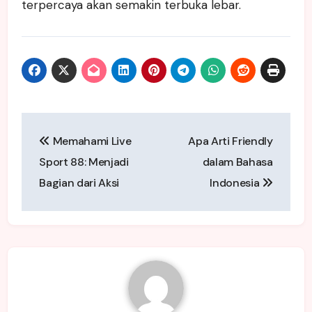
terpercaya akan semakin terbuka lebar.
Post
Memahami Live
Apa Arti Friendly
navigation
Sport 88: Menjadi
dalam Bahasa
Bagian dari Aksi
Indonesia