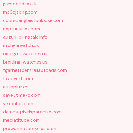
gizmobird.co.uk
mp3djsong.com
coursdanglaistoulouse.com
neptunuslex.com
auguri-di-natale.info
michelewatch.us
omega--watches.us
breitling-watches.us
tgarnettcentrallautoads.com
fixadvert.com
autopluz.co
save3time-c.com
vexonhcf.com
demos-pixelsparadise.com
mediatitude.com
prewarmotorcycles.com