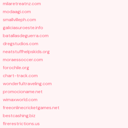
milaretreatnz.com
modaagi.com
smallvilleph.com
galiciasuroeste.info
batallasdeguerra.com
dregstudios.com
neatstuffhelpskids.org
moraessoccer.com
forochile.org
chart-track.com
wonderfultraveling.com
promocioname.net
wimaxworld.com
freeonlinecricketgames.net
bestcashing.biz
firerestrictions.us