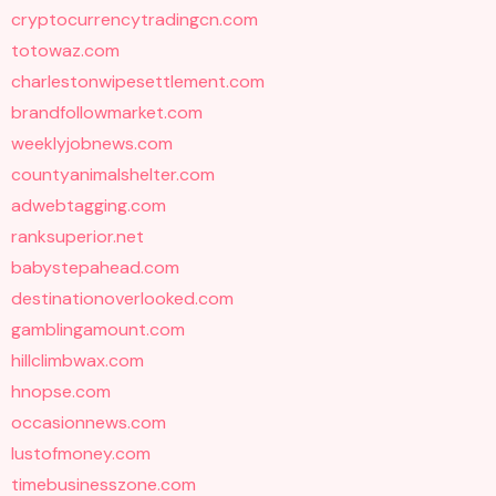
cryptocurrencytradingcn.com
totowaz.com
charlestonwipesettlement.com
brandfollowmarket.com
weeklyjobnews.com
countyanimalshelter.com
adwebtagging.com
ranksuperior.net
babystepahead.com
destinationoverlooked.com
gamblingamount.com
hillclimbwax.com
hnopse.com
occasionnews.com
lustofmoney.com
timebusinesszone.com