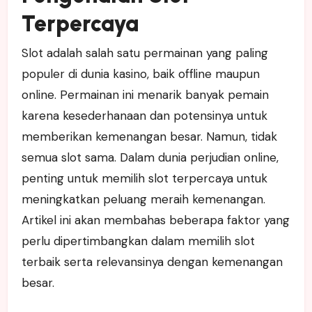
Terpercaya
Slot adalah salah satu permainan yang paling
populer di dunia kasino, baik offline maupun
online. Permainan ini menarik banyak pemain
karena kesederhanaan dan potensinya untuk
memberikan kemenangan besar. Namun, tidak
semua slot sama. Dalam dunia perjudian online,
penting untuk memilih slot terpercaya untuk
meningkatkan peluang meraih kemenangan.
Artikel ini akan membahas beberapa faktor yang
perlu dipertimbangkan dalam memilih slot
terbaik serta relevansinya dengan kemenangan
besar.