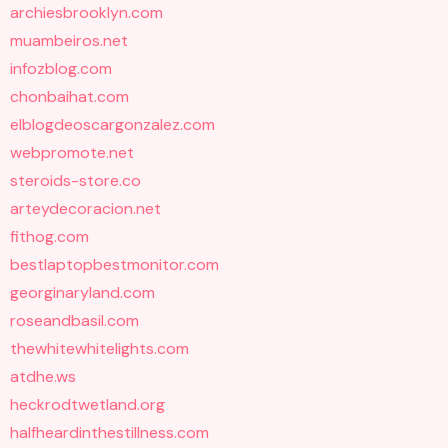
archiesbrooklyn.com
muambeiros.net
infozblog.com
chonbaihat.com
elblogdeoscargonzalez.com
webpromote.net
steroids-store.co
arteydecoracion.net
fithog.com
bestlaptopbestmonitor.com
georginaryland.com
roseandbasil.com
thewhitewhitelights.com
atdhe.ws
heckrodtwetland.org
halfheardinthestillness.com