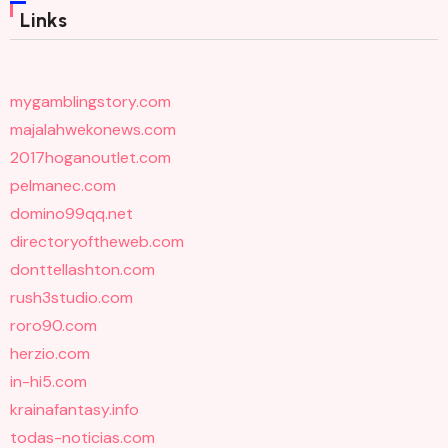
Links
mygamblingstory.com
majalahwekonews.com
2017hoganoutlet.com
pelmanec.com
domino99qq.net
directoryoftheweb.com
donttellashton.com
rush3studio.com
roro90.com
herzio.com
in-hi5.com
krainafantasy.info
todas-noticias.com