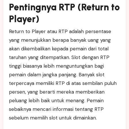
Pentingnya RTP (Return to
Player)
Return to Player atau RTP adalah persentase
yang menunjukkan berapa banyak uang yang
akan dikembalikan kepada pemain dari total
taruhan yang ditempatkan. Slot dengan RTP
tinggi biasanya lebih menguntungkan bagi
pemain dalam jangka panjang. Banyak slot
terpercaya memiliki RTP di atas sembilan puluh
persen, yang berarti mereka memberikan
peluang lebih baik untuk menang. Pemain
sebaiknya mencari informasi tentang RTP
sebelum memilih slot untuk dimainkan.