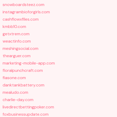
snowboardsteez.com
instagrambioforgirls.com
cashflowxfiles.com
kmbb10.com
getxtrem.com
weactinfo.com
meshingsocial.com
thearguer.com
marketing-mobile-app.com
floralpunchcraft.com
fiasone.com
danktankbattery.com
mealudo.com
charlie-day.com
livedirectbettingpoker.com
foxbusinessupdate.com