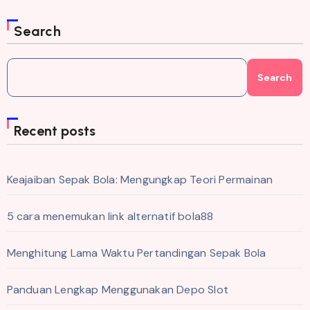
Search
Search
Recent posts
Keajaiban Sepak Bola: Mengungkap Teori Permainan
5 cara menemukan link alternatif bola88
Menghitung Lama Waktu Pertandingan Sepak Bola
Panduan Lengkap Menggunakan Depo Slot