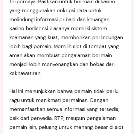
terpercaya. Pastikan untuk bermain di kasino
yang menggunakan enkripsi data untuk
melindungi informasi pribadi dan keuangan.
Kasino berlisensi biasanya memiliki sistem
keamanan yang kuat, memberikan perlindungan
lebih bagi pemain. Memilih slot di tempat yang
aman akan membuat pengalaman bermain
menjadi lebih menyenangkan dan bebas dari
kekhawatiran.
Hal ini menunjukkan bahwa pemain tidak perlu
ragu untuk menikmati permainan. Dengan
memanfaatkan semua informasi yang tersedia,
baik dari penyedia, RTP, maupun pengalaman
pemain lain, peluang untuk menang besar di slot