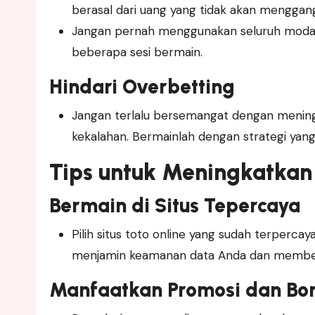
berasal dari uang yang tidak akan mengga
Jangan pernah menggunakan seluruh modal 
beberapa sesi bermain.
Hindari Overbetting
Jangan terlalu bersemangat dengan mening
kekalahan. Bermainlah dengan strategi yang
Tips untuk Meningkatka
Bermain di Situs Tepercaya
Pilih situs toto online yang sudah terpercaya
menjamin keamanan data Anda dan memberik
Manfaatkan Promosi dan Bo