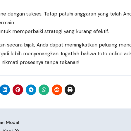
nline dengan sukses. Tetap patuhi anggaran yang telah An
ermain.
untuk memperbaiki strategi yang kurang efektif.
in secara bijak, Anda dapat meningkatkan peluang men
di lebih menyenangkan. Ingatlah bahwa toto online ad
 nikmati prosesnya tanpa tekanan!
gan Modal