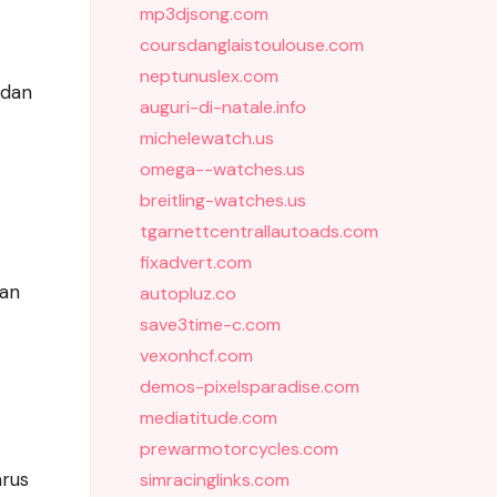
mp3djsong.com
coursdanglaistoulouse.com
neptunuslex.com
 dan
auguri-di-natale.info
michelewatch.us
omega--watches.us
breitling-watches.us
tgarnettcentrallautoads.com
fixadvert.com
dan
autopluz.co
save3time-c.com
vexonhcf.com
demos-pixelsparadise.com
mediatitude.com
prewarmotorcycles.com
arus
simracinglinks.com