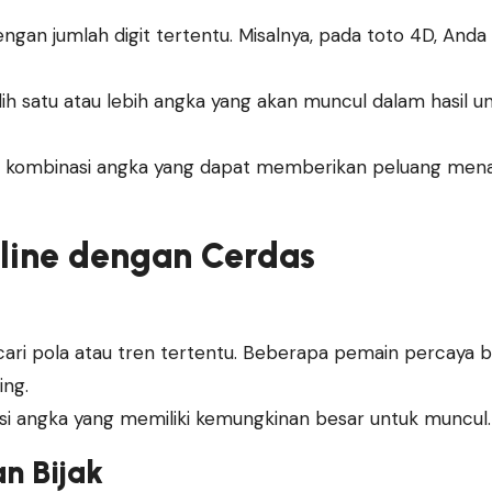
n jumlah digit tertentu. Misalnya, pada toto 4D, Anda
 satu atau lebih angka yang akan muncul dalam hasil un
n kombinasi angka yang dapat memberikan peluang men
nline dengan Cerdas
ncari pola atau tren tertentu. Beberapa pemain percaya 
ing.
asi angka yang memiliki kemungkinan besar untuk muncul.
n Bijak