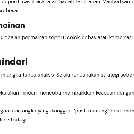
 deposit, cashback, atau hadiah tambahan. Manfaatkan b
o besar.
mainan
. Cobalah permainan seperti colok bebas atau kombinasi
indari
ih angka tanpa analisis. Selalu rencanakan strategi sebe
ekalahan, hindari mencoba membalikkan keadaan denga
.
an atau angka yang dianggap “pasti menang” tidak memi
an strategi.