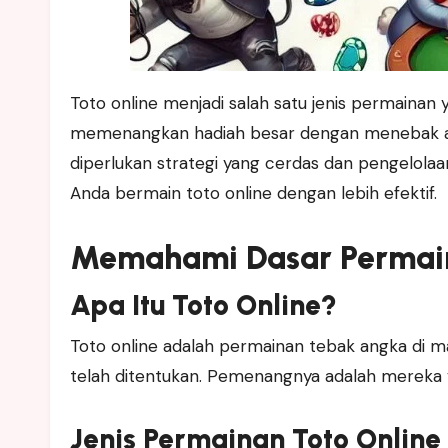
Toto online menjadi salah satu jenis permainan yang sangat diminati karena memberikan kesempatan untuk
memenangkan hadiah besar dengan menebak an
diperlukan strategi yang cerdas dan pengelola
Anda bermain toto online dengan lebih efektif.
Memahami Dasar Permain
Apa Itu Toto Online?
Toto online adalah permainan tebak angka di m
telah ditentukan. Pemenangnya adalah mereka y
Jenis Permainan Toto Online