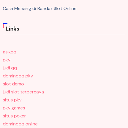
Cara Menang di Bandar Slot Online
Links
asikqq
pkv
judi qq
dominoqq pkv
slot demo
judi slot terpercaya
situs pkv
pkv games
situs poker
dominoqq online