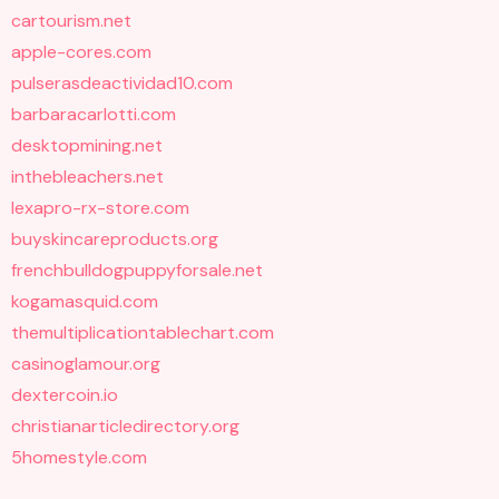
cartourism.net
apple-cores.com
pulserasdeactividad10.com
barbaracarlotti.com
desktopmining.net
inthebleachers.net
lexapro-rx-store.com
buyskincareproducts.org
frenchbulldogpuppyforsale.net
kogamasquid.com
themultiplicationtablechart.com
casinoglamour.org
dextercoin.io
christianarticledirectory.org
5homestyle.com