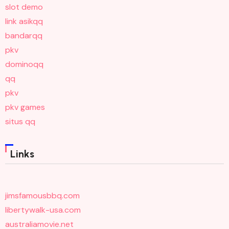
slot demo
link asikqq
bandarqq
pkv
dominoqq
qq
pkv
pkv games
situs qq
Links
jimsfamousbbq.com
libertywalk-usa.com
australiamovie.net