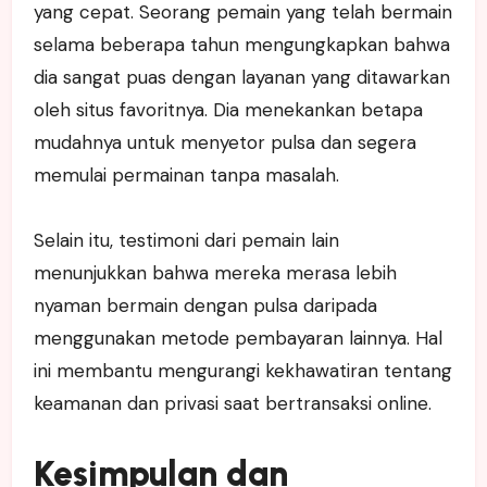
yang cepat. Seorang pemain yang telah bermain
selama beberapa tahun mengungkapkan bahwa
dia sangat puas dengan layanan yang ditawarkan
oleh situs favoritnya. Dia menekankan betapa
mudahnya untuk menyetor pulsa dan segera
memulai permainan tanpa masalah.
Selain itu, testimoni dari pemain lain
menunjukkan bahwa mereka merasa lebih
nyaman bermain dengan pulsa daripada
menggunakan metode pembayaran lainnya. Hal
ini membantu mengurangi kekhawatiran tentang
keamanan dan privasi saat bertransaksi online.
Kesimpulan dan