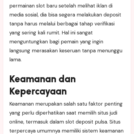
permainan slot baru setelah melihat iklan di
media sosial, dia bisa segera melakukan deposit
tanpa harus melalui berbagai tahap verifikasi
yang sering kali rumit. Hal ini sangat
menguntungkan bagi pemain yang ingin
langsung merasakan keseruan tanpa menunggu
lama.
Keamanan dan
Kepercayaan
Keamanan merupakan salah satu faktor penting
yang perlu diperhatikan saat memilih situs judi
online, termasuk dalam slot deposit pulsa. Situs
terpercaya umumnya memiliki sistem keamanan