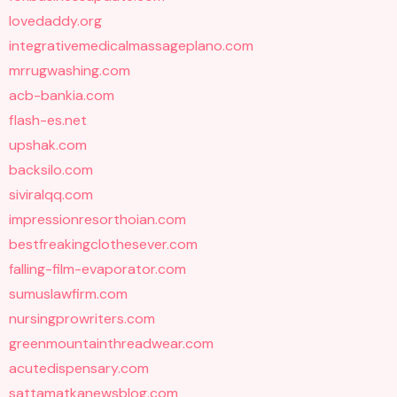
lovedaddy.org
integrativemedicalmassageplano.com
mrrugwashing.com
acb-bankia.com
flash-es.net
upshak.com
backsilo.com
siviralqq.com
impressionresorthoian.com
bestfreakingclothesever.com
falling-film-evaporator.com
sumuslawfirm.com
nursingprowriters.com
greenmountainthreadwear.com
acutedispensary.com
sattamatkanewsblog.com