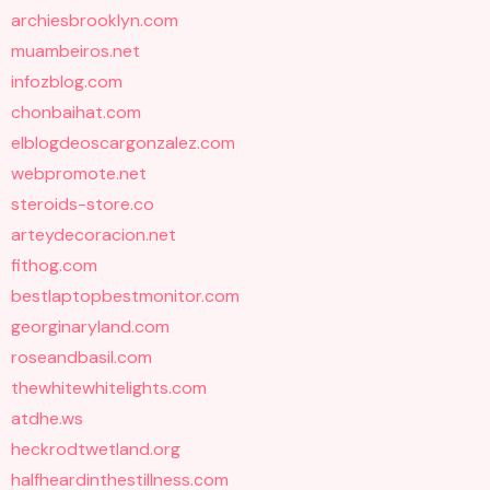
archiesbrooklyn.com
muambeiros.net
infozblog.com
chonbaihat.com
elblogdeoscargonzalez.com
webpromote.net
steroids-store.co
arteydecoracion.net
fithog.com
bestlaptopbestmonitor.com
georginaryland.com
roseandbasil.com
thewhitewhitelights.com
atdhe.ws
heckrodtwetland.org
halfheardinthestillness.com