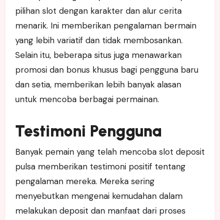
pilihan slot dengan karakter dan alur cerita
menarik. Ini memberikan pengalaman bermain
yang lebih variatif dan tidak membosankan.
Selain itu, beberapa situs juga menawarkan
promosi dan bonus khusus bagi pengguna baru
dan setia, memberikan lebih banyak alasan
untuk mencoba berbagai permainan.
Testimoni Pengguna
Banyak pemain yang telah mencoba slot deposit
pulsa memberikan testimoni positif tentang
pengalaman mereka. Mereka sering
menyebutkan mengenai kemudahan dalam
melakukan deposit dan manfaat dari proses