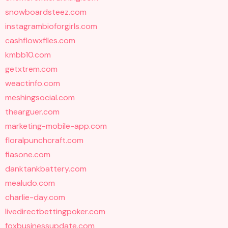
snowboardsteez.com
instagrambioforgirls.com
cashflowxfiles.com
kmbb10.com
getxtrem.com
weactinfo.com
meshingsocial.com
thearguer.com
marketing-mobile-app.com
floralpunchcraft.com
fiasone.com
danktankbattery.com
mealudo.com
charlie-day.com
livedirectbettingpoker.com
foxbusinessupdate.com