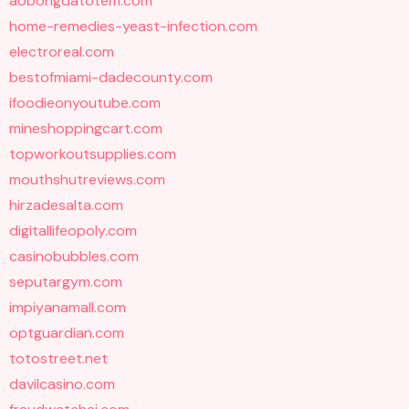
aobongdatotem.com
home-remedies-yeast-infection.com
electroreal.com
bestofmiami-dadecounty.com
ifoodieonyoutube.com
mineshoppingcart.com
topworkoutsupplies.com
mouthshutreviews.com
hirzadesalta.com
digitallifeopoly.com
casinobubbles.com
seputargym.com
impiyanamall.com
optguardian.com
totostreet.net
davilcasino.com