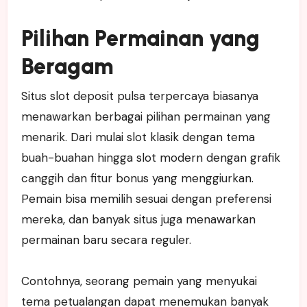
Pilihan Permainan yang
Beragam
Situs slot deposit pulsa terpercaya biasanya
menawarkan berbagai pilihan permainan yang
menarik. Dari mulai slot klasik dengan tema
buah-buahan hingga slot modern dengan grafik
canggih dan fitur bonus yang menggiurkan.
Pemain bisa memilih sesuai dengan preferensi
mereka, dan banyak situs juga menawarkan
permainan baru secara reguler.
Contohnya, seorang pemain yang menyukai
tema petualangan dapat menemukan banyak