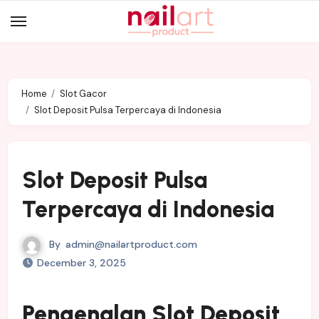
Skip
to
content
Home
Slot Gacor
Slot Deposit Pulsa Terpercaya di Indonesia
Slot Deposit Pulsa
Terpercaya di Indonesia
By
admin@nailartproduct.com
December 3, 2025
Pengenalan Slot Deposit