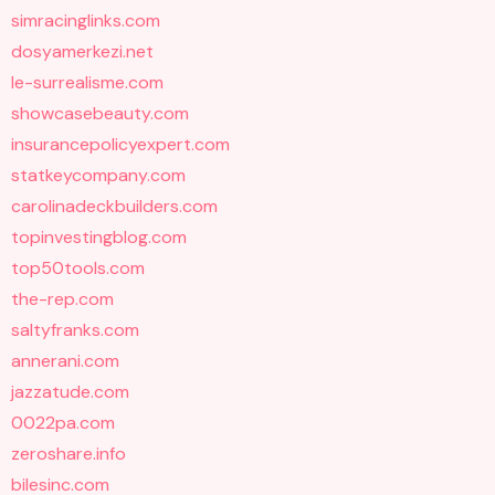
simracinglinks.com
dosyamerkezi.net
le-surrealisme.com
showcasebeauty.com
insurancepolicyexpert.com
statkeycompany.com
carolinadeckbuilders.com
topinvestingblog.com
top50tools.com
the-rep.com
saltyfranks.com
annerani.com
jazzatude.com
0022pa.com
zeroshare.info
bilesinc.com