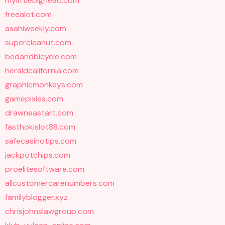
mylittlebighead.com
freealot.com
asahiweekly.com
supercleanut.com
bedandbicycle.com
heraldcalifornia.com
graphicmonkeys.com
gamepixies.com
drawneastart.com
fasthokislot88.com
safecasinotips.com
jackpotchips.com
proelitesoftware.com
allcustomercarenumbers.com
familyblogger.xyz
chrisjohnslawgroup.com