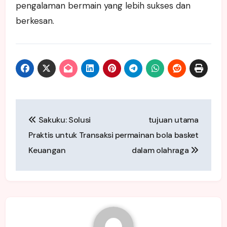
pengalaman bermain yang lebih sukses dan
berkesan.
Post
Sakuku: Solusi
tujuan utama
navigation
Praktis untuk Transaksi
permainan bola basket
Keuangan
dalam olahraga