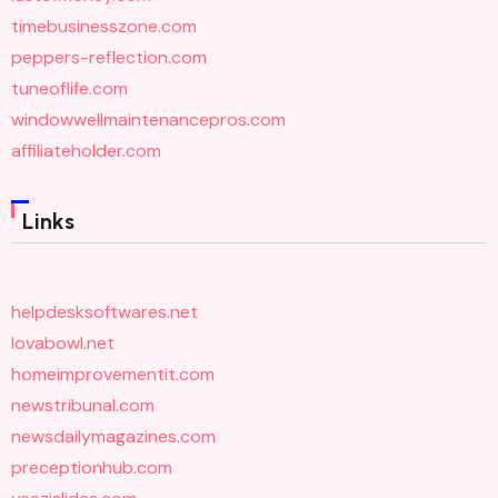
timebusinesszone.com
peppers-reflection.com
tuneoflife.com
windowwellmaintenancepros.com
affiliateholder.com
Links
helpdesksoftwares.net
lovabowl.net
homeimprovementit.com
newstribunal.com
newsdailymagazines.com
preceptionhub.com