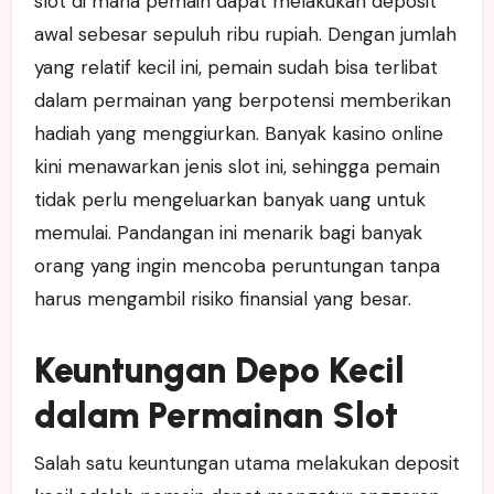
slot di mana pemain dapat melakukan deposit
awal sebesar sepuluh ribu rupiah. Dengan jumlah
yang relatif kecil ini, pemain sudah bisa terlibat
dalam permainan yang berpotensi memberikan
hadiah yang menggiurkan. Banyak kasino online
kini menawarkan jenis slot ini, sehingga pemain
tidak perlu mengeluarkan banyak uang untuk
memulai. Pandangan ini menarik bagi banyak
orang yang ingin mencoba peruntungan tanpa
harus mengambil risiko finansial yang besar.
Keuntungan Depo Kecil
dalam Permainan Slot
Salah satu keuntungan utama melakukan deposit