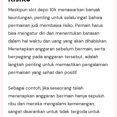
Meskipun slot depo 10k menawarkan banyak
keuntungan, penting untuk selalu ingat bahwa
permainan judi membawa risiko. Pemain harus
bisa mengatur diri dan menentukan batasan
dalam hal waktu dan uang yang akan dihabiskan.
Menetapkan anggaran sebelum bermain, serta
berpegang pada anggaran tersebut, adalah
langkah penting untuk memastikan pengalaman
permainan yang sehat dan positif.
Sebagai contoh, jika seseorang telah
menetapkan anggaran bermain hanya sepuluh
ribu dan mereka mengalami kemenangan,
sangat disarankan untuk tidak tergoda untuk