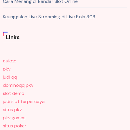
Cara Menang di Bandar Slot Online
Keunggulan Live Streaming di Live Bola 808
Links
asikqq
pkv
judi qq
dominoqq pkv
slot demo
judi slot terpercaya
situs pkv
pkv games
situs poker