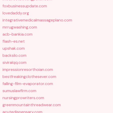
foxbusinessupdate.com
lovedaddy.org
integrativemedicalmassageplano.com
mrrugwashing.com
acb-bankia.com
flash-es.net
upshak.com
backsilo.com
siviralqq.com
impressionresorthoian.com
bestfreakingclothesever.com
falling-film-evaporator.com
sumuslawfirm.com
nursingprowriters.com
greenmountainthreadwear.com
acutedispensary.com