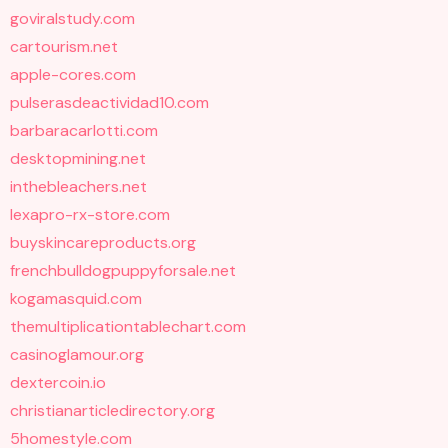
goviralstudy.com
cartourism.net
apple-cores.com
pulserasdeactividad10.com
barbaracarlotti.com
desktopmining.net
inthebleachers.net
lexapro-rx-store.com
buyskincareproducts.org
frenchbulldogpuppyforsale.net
kogamasquid.com
themultiplicationtablechart.com
casinoglamour.org
dextercoin.io
christianarticledirectory.org
5homestyle.com