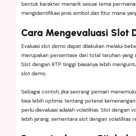
bentuk karakter menarik sesuai tema permaina
mengidentifikasi jenis simbol dan fitur mana y
Cara Mengevaluasi Slot
Evaluasi slot demo dapat dilakukan melalui beb
merupakan persentase dari total taruhan yang 
Slot dengan RTP tinggi biasanya lebih menguntu
slot demo.
Sebagai contoh, jika seorang pemain menemuka
bisa lebih optimis tentang potensi kemenangan sa
perlu dievaluasi adalah volatilitas. Slot denga
lebih jarang, sementara slot dengan volatilita