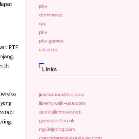
dapat
pkv
dominoqq
qq
pkv
pkv games
yer. RTP
situs qq
njang.
ilih
Links
 mereka
jimsfamousbbq.com
 yang
libertywalk-usa.com
australiamovie.net
tetapi
gizmobird.co.uk
ring.
mp3djsong.com
coursdanglaistoulouse.com