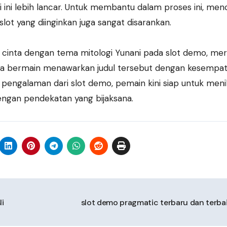
i ini lebih lancar. Untuk membantu dalam proses ini, men
lot yang diinginkan juga sangat disarankan.
h cinta dengan tema mitologi Yunani pada slot demo, me
a bermain menawarkan judul tersebut dengan kesempa
engalaman dari slot demo, pemain kini siap untuk meni
engan pendekatan yang bijaksana.
li
slot demo pragmatic terbaru dan terba