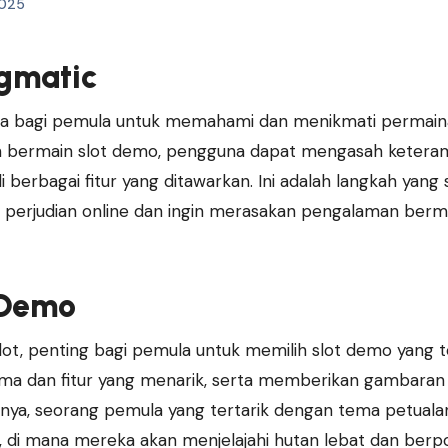
2025
gmatic
n bermain slot demo, pengguna dapat mengasah keteram
rbagai fitur yang ditawarkan. Ini adalah langkah yang 
 perjudian online dan ingin merasakan pengalaman berm
 Demo
, penting bagi pemula untuk memilih slot demo yang t
a dan fitur yang menarik, serta memberikan gambaran
lnya, seorang pemula yang tertarik dengan tema petual
, di mana mereka akan menjelajahi hutan lebat dan berp