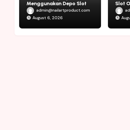
Menggunakan Depo Slot
Slot O
admin@nailartproduct.com
ad
August 6, 2026
Augu