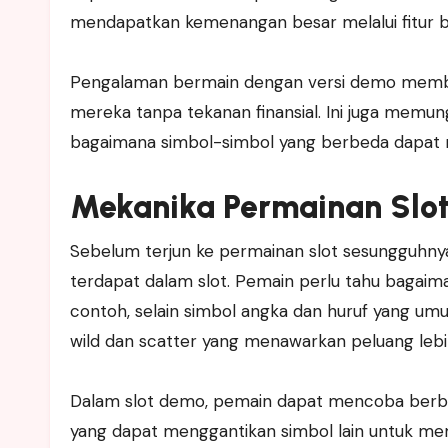
mendapatkan kemenangan besar melalui fitur b
Pengalaman bermain dengan versi demo membe
mereka tanpa tekanan finansial. Ini juga mem
bagaimana simbol-simbol yang berbeda dapat 
Mekanika Permainan Slo
Sebelum terjun ke permainan slot sesungguhny
terdapat dalam slot. Pemain perlu tahu bagaim
contoh, selain simbol angka dan huruf yang umum
wild dan scatter yang menawarkan peluang leb
Dalam slot demo, pemain dapat mencoba berbaga
yang dapat menggantikan simbol lain untuk me