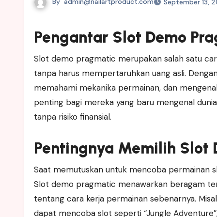
By
admin@nailartproduct.com
September 13, 
Pengantar Slot Demo Pra
Slot demo pragmatic merupakan salah satu cara bagi pemula untuk memahami dan menikmati permainan slot
tanpa harus mempertaruhkan uang asli. Denga
memahami mekanika permainan, dan mengenali be
penting bagi mereka yang baru mengenal dunia
tanpa risiko finansial.
Pentingnya Memilih Slot
Saat memutuskan untuk mencoba permainan slot
Slot demo pragmatic menawarkan beragam tem
tentang cara kerja permainan sebenarnya. Misa
dapat mencoba slot seperti “Jungle Adventure”