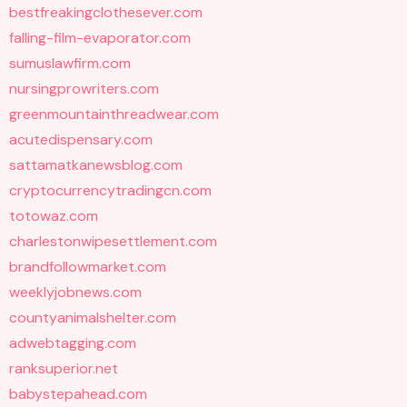
bestfreakingclothesever.com
falling-film-evaporator.com
sumuslawfirm.com
nursingprowriters.com
greenmountainthreadwear.com
acutedispensary.com
sattamatkanewsblog.com
cryptocurrencytradingcn.com
totowaz.com
charlestonwipesettlement.com
brandfollowmarket.com
weeklyjobnews.com
countyanimalshelter.com
adwebtagging.com
ranksuperior.net
babystepahead.com