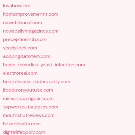
lovabowl.net
homeimprovementit.com
newstribunal.com
newsdailymagazines.com
preceptionhub.com
yeezislides.com
aobongdatotem.com
home-remedies-yeast-infection.com
electroreal.com
bestofmiami-dadecounty.com
ifoodieonyoutube.com
mineshoppingcart.com
topworkoutsupplies.com
mouthshutreviews.com
hirzadesalta.com
digitallifeopoly.com