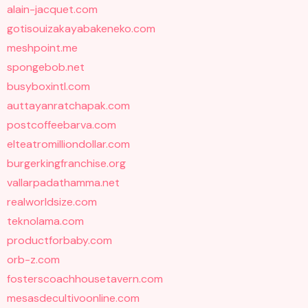
alain-jacquet.com
gotisouizakayabakeneko.com
meshpoint.me
spongebob.net
busyboxintl.com
auttayanratchapak.com
postcoffeebarva.com
elteatromilliondollar.com
burgerkingfranchise.org
vallarpadathamma.net
realworldsize.com
teknolama.com
productforbaby.com
orb-z.com
fosterscoachhousetavern.com
mesasdecultivoonline.com