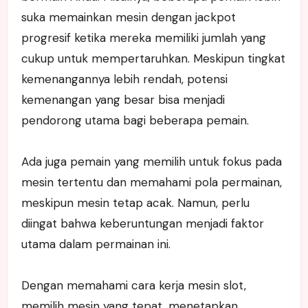
suka memainkan mesin dengan jackpot
progresif ketika mereka memiliki jumlah yang
cukup untuk mempertaruhkan. Meskipun tingkat
kemenangannya lebih rendah, potensi
kemenangan yang besar bisa menjadi
pendorong utama bagi beberapa pemain.
Ada juga pemain yang memilih untuk fokus pada
mesin tertentu dan memahami pola permainan,
meskipun mesin tetap acak. Namun, perlu
diingat bahwa keberuntungan menjadi faktor
utama dalam permainan ini.
Dengan memahami cara kerja mesin slot,
memilih mesin yang tepat, menetapkan