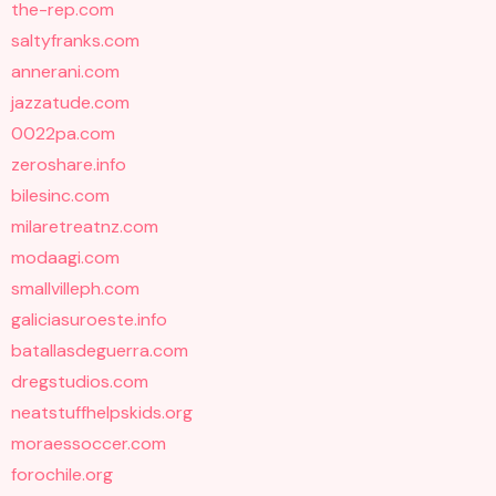
the-rep.com
saltyfranks.com
annerani.com
jazzatude.com
0022pa.com
zeroshare.info
bilesinc.com
milaretreatnz.com
modaagi.com
smallvilleph.com
galiciasuroeste.info
batallasdeguerra.com
dregstudios.com
neatstuffhelpskids.org
moraessoccer.com
forochile.org