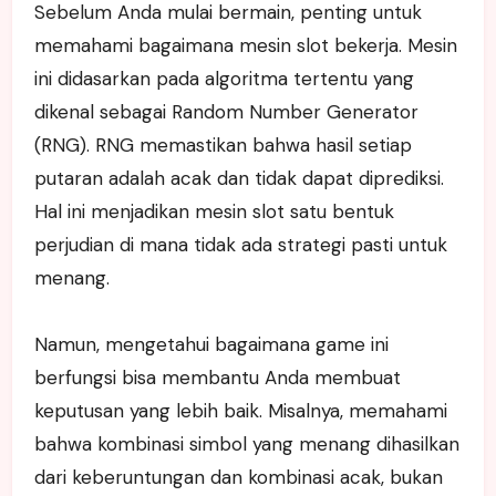
Sebelum Anda mulai bermain, penting untuk
memahami bagaimana mesin slot bekerja. Mesin
ini didasarkan pada algoritma tertentu yang
dikenal sebagai Random Number Generator
(RNG). RNG memastikan bahwa hasil setiap
putaran adalah acak dan tidak dapat diprediksi.
Hal ini menjadikan mesin slot satu bentuk
perjudian di mana tidak ada strategi pasti untuk
menang.
Namun, mengetahui bagaimana game ini
berfungsi bisa membantu Anda membuat
keputusan yang lebih baik. Misalnya, memahami
bahwa kombinasi simbol yang menang dihasilkan
dari keberuntungan dan kombinasi acak, bukan