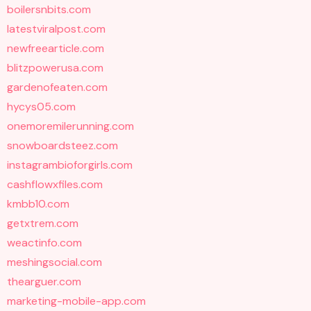
boilersnbits.com
latestviralpost.com
newfreearticle.com
blitzpowerusa.com
gardenofeaten.com
hycys05.com
onemoremilerunning.com
snowboardsteez.com
instagrambioforgirls.com
cashflowxfiles.com
kmbb10.com
getxtrem.com
weactinfo.com
meshingsocial.com
thearguer.com
marketing-mobile-app.com