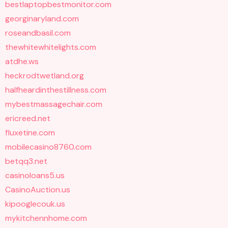
bestlaptopbestmonitor.com
georginaryland.com
roseandbasil.com
thewhitewhitelights.com
atdhe.ws
heckrodtwetland.org
halfheardinthestillness.com
mybestmassagechair.com
ericreed.net
fluxetine.com
mobilecasino8760.com
betqq3.net
casinoloans5.us
CasinoAuction.us
kipooglecouk.us
mykitchennhome.com