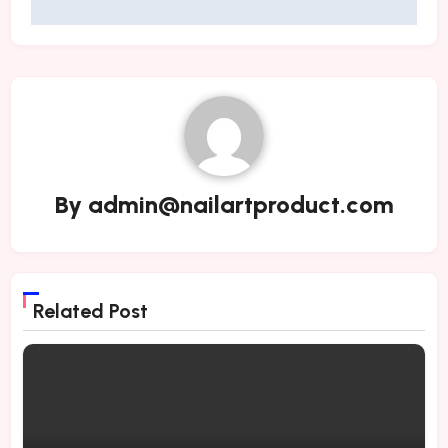
By
admin@nailartproduct.com
Related Post