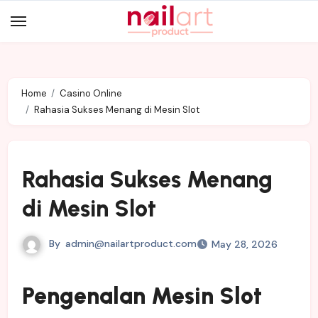
Skip
to
content
Home
Casino Online
Rahasia Sukses Menang di Mesin Slot
Rahasia Sukses Menang
di Mesin Slot
By
admin@nailartproduct.com
May 28, 2026
Pengenalan Mesin Slot