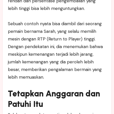
rendah dan persentase pengembalian yang
lebih tinggi bisa lebih menguntungkan.
Sebuah contoh nyata bisa diambil dari seorang
pemain bernama Sarah, yang selalu memilih
mesin dengan RTP (Return to Player) tinggi.
Dengan pendekatan ini, dia menemukan bahwa
meskipun kemenangan terjadi lebih jarang,
jumlah kemenangan yang dia peroleh lebih
besar, memberikan pengalaman bermain yang
lebih memuaskan.
Tetapkan Anggaran dan
Patuhi Itu