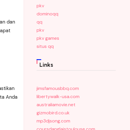
pkv
dominoqq
an dan
qq
pkv
dapat
pkv games
situs qq
Links
astikan
jimsfamousbbq.com
libertywalk-usa.com
ata Anda
australiamovie.net
gizmobird.co.uk
mp3djsong.com
coursdanglaistoulouse.com