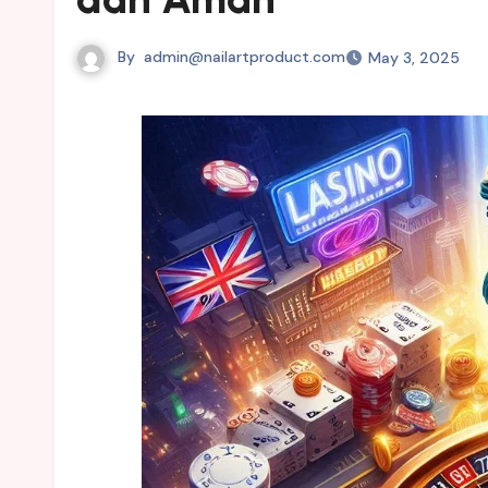
By
admin@nailartproduct.com
May 3, 2025