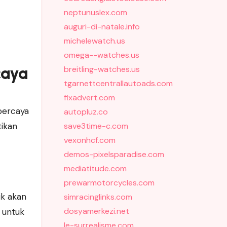
neptunuslex.com
auguri-di-natale.info
michelewatch.us
omega--watches.us
caya
breitling-watches.us
tgarnettcentrallautoads.com
fixadvert.com
percaya
autopluz.co
ikan
save3time-c.com
vexonhcf.com
demos-pixelsparadise.com
mediatitude.com
prewarmotorcycles.com
ik akan
simracinglinks.com
dosyamerkezi.net
 untuk
le-surrealisme.com