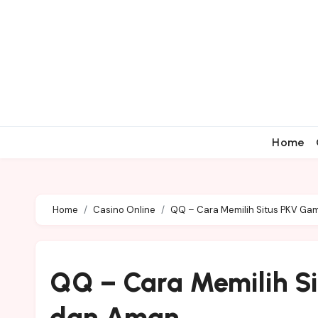
Skip
to
content
Home
Home
Casino Online
QQ – Cara Memilih Situs PKV Ga
QQ – Cara Memilih S
dan Aman