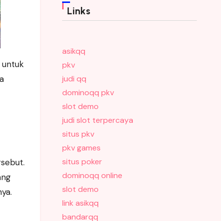
Links
asikqq
pkv
a
judi qq
dominoqq pkv
slot demo
judi slot terpercaya
situs pkv
pkv games
situs poker
rsebut.
dominoqq online
ang
slot demo
ya.
link asikqq
bandarqq