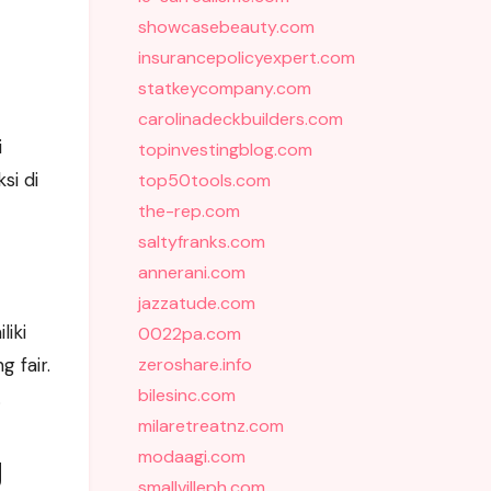
showcasebeauty.com
insurancepolicyexpert.com
statkeycompany.com
carolinadeckbuilders.com
i
topinvestingblog.com
si di
top50tools.com
the-rep.com
saltyfranks.com
annerani.com
jazzatude.com
iki
0022pa.com
 fair.
zeroshare.info
bilesinc.com
.
milaretreatnz.com
modaagi.com
g
smallvilleph.com