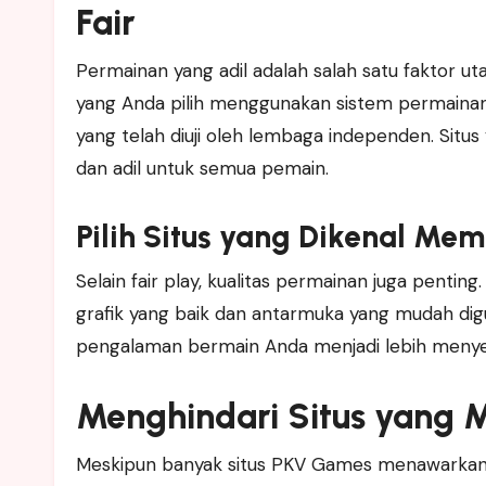
Fair
Permainan yang adil adalah salah satu faktor u
yang Anda pilih menggunakan sistem permainan
yang telah diuji oleh lembaga independen. Sit
dan adil untuk semua pemain.
Pilih Situs yang Dikenal Mem
Selain fair play, kualitas permainan juga pent
grafik yang baik dan antarmuka yang mudah d
pengalaman bermain Anda menjadi lebih meny
Menghindari Situs yang 
Meskipun banyak situs PKV Games menawarkan 