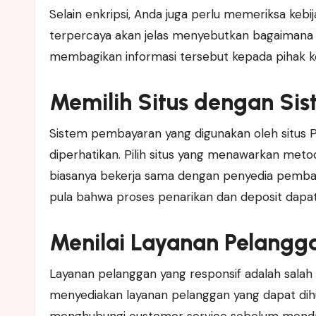
Selain enkripsi, Anda juga perlu memeriksa kebija
terpercaya akan jelas menyebutkan bagaimana 
membagikan informasi tersebut kepada pihak ke
Memilih Situs dengan Si
Sistem pembayaran yang digunakan oleh situs 
diperhatikan. Pilih situs yang menawarkan me
biasanya bekerja sama dengan penyedia pemba
pula bahwa proses penarikan dan deposit dapa
Menilai Layanan Pelangg
Layanan pelanggan yang responsif adalah salah 
menyediakan layanan pelanggan yang dapat dih
menghubungi customer service sebelum mendaf