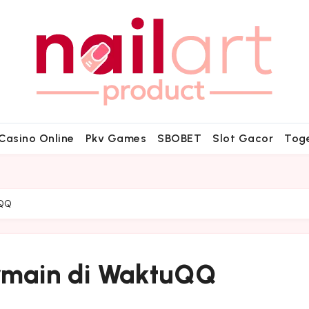
Casino Online
Pkv Games
SBOBET
Slot Gacor
Toge
uQQ
rmain di WaktuQQ