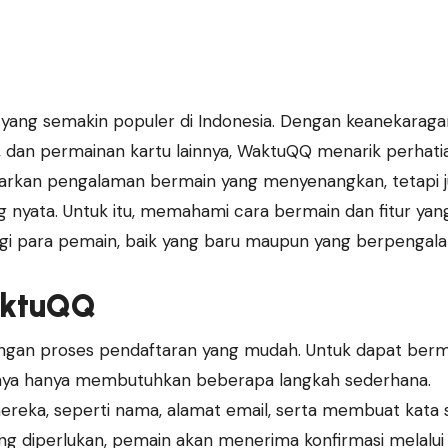
i, dan permainan kartu lainnya, WaktuQQ menarik perhati
warkan pengalaman bermain yang menyenangkan, tetapi 
yata. Untuk itu, memahami cara bermain dan fitur yan
agi para pemain, baik yang baru maupun yang berpengal
aktuQQ
ngan proses pendaftaran yang mudah. Untuk dapat berm
nya hanya membutuhkan beberapa langkah sederhana.
ereka, seperti nama, alamat email, serta membuat kata 
ng diperlukan, pemain akan menerima konfirmasi melalui