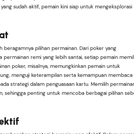
ang sudah aktif, pemain kini siap untuk mengeksplorasi
at
ah beragamnya pilihan permainan. Dari poker yang
 permainan remi yang lebih santai, setiap pemain memili
inan poker, misalnya, memungkinkan pemain untuk
gsung, menguji keterampilan serta kemampuan membaca 
pada strategi dalam penguasaan kartu. Memilih permaina
, sehingga penting untuk mencoba berbagai pilihan se
ektif