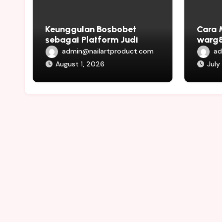
Keunggulan Bosbobet
Cara
sebagai Platform Judi
warg
Online
Nyam
admin@nailartproduct.com
ad
August 1, 2026
July