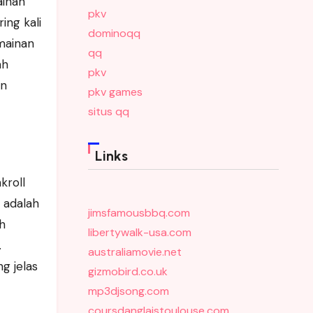
ainan
pkv
ing kali
dominoqq
rmainan
qq
ah
pkv
an
pkv games
situs qq
Links
kroll
 adalah
jimsfamousbbq.com
h
libertywalk-usa.com
.
australiamovie.net
g jelas
gizmobird.co.uk
mp3djsong.com
coursdanglaistoulouse.com