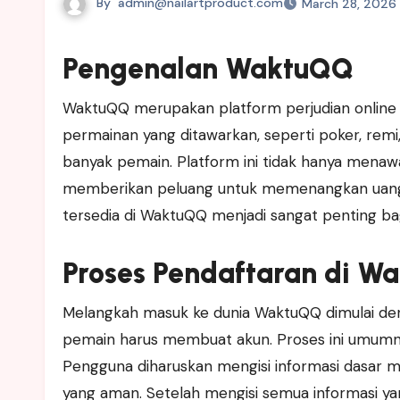
By
admin@nailartproduct.com
March 28, 2026
Pengenalan WaktuQQ
WaktuQQ merupakan platform perjudian online yang semakin populer di Indonesia. Dengan keanekaragaman
permainan yang ditawarkan, seperti poker, rem
banyak pemain. Platform ini tidak hanya mena
memberikan peluang untuk memenangkan uang n
tersedia di WaktuQQ menjadi sangat penting b
Proses Pendaftaran di W
Melangkah masuk ke dunia WaktuQQ dimulai de
pemain harus membuat akun. Proses ini umum
Pengguna diharuskan mengisi informasi dasar m
yang aman. Setelah mengisi semua informasi ya