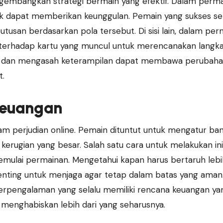
gembangkan strategi bermain yang efektif. Dalam perm
ik dapat memberikan keunggulan. Pemain yang sukses ser
tusan berdasarkan pola tersebut. Di sisi lain, dalam pe
terhadap kartu yang muncul untuk merencanakan langk
tih dan mengasah keterampilan dapat membawa perubah
t.
Keuangan
 perjudian online. Pemain dituntut untuk mengatur ban
erugian yang besar. Salah satu cara untuk melakukan ini
ulai permainan. Mengetahui kapan harus bertaruh lebi
enting untuk menjaga agar tetap dalam batas yang aman
erpengalaman yang selalu memiliki rencana keuangan yan
menghabiskan lebih dari yang seharusnya.