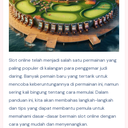
Slot online telah menjadi salah satu permainan yang
paling populer di kalangan para penggemar judi
daring. Banyak pemain baru yang tertarik untuk
mencoba keberuntungannya di permainan ini, namun
sering kali bingung tentang cara memulai. Dalam
panduan ini, kita akan membahas langkah-langkah
dan tips yang dapat membantu pemula untuk
memahami dasar-dasar bermain slot online dengan
cara yang mudah dan menyenangkan.