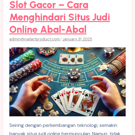
Slot Gacor – Cara
Menghindari Situs Judi
Online Abal-Abal
admin@nailartproduct.com
|
January 31, 2025
Seiring dengan perkembangan teknologi, semakin
banyak situs judi online bermunculan. Namun, tidak