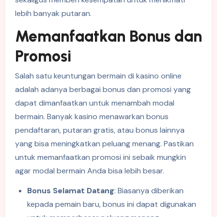
lebih banyak putaran.
Memanfaatkan Bonus dan
Promosi
Salah satu keuntungan bermain di kasino online
adalah adanya berbagai bonus dan promosi yang
dapat dimanfaatkan untuk menambah modal
bermain. Banyak kasino menawarkan bonus
pendaftaran, putaran gratis, atau bonus lainnya
yang bisa meningkatkan peluang menang. Pastikan
untuk memanfaatkan promosi ini sebaik mungkin
agar modal bermain Anda bisa lebih besar.
Bonus Selamat Datang
: Biasanya diberikan
kepada pemain baru, bonus ini dapat digunakan