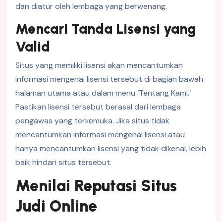
dan diatur oleh lembaga yang berwenang.
Mencari Tanda Lisensi yang
Valid
Situs yang memiliki lisensi akan mencantumkan
informasi mengenai lisensi tersebut di bagian bawah
halaman utama atau dalam menu ‘Tentang Kami.’
Pastikan lisensi tersebut berasal dari lembaga
pengawas yang terkemuka. Jika situs tidak
mencantumkan informasi mengenai lisensi atau
hanya mencantumkan lisensi yang tidak dikenal, lebih
baik hindari situs tersebut.
Menilai Reputasi Situs
Judi Online