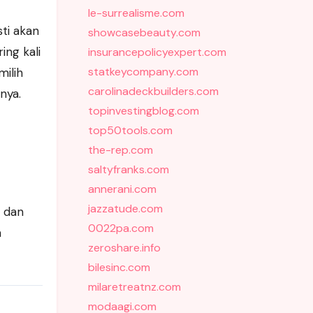
le-surrealisme.com
ti akan
showcasebeauty.com
ing kali
insurancepolicyexpert.com
statkeycompany.com
ilih
carolinadeckbuilders.com
nya.
topinvestingblog.com
top50tools.com
the-rep.com
saltyfranks.com
annerani.com
jazzatude.com
 dan
0022pa.com
a
zeroshare.info
bilesinc.com
milaretreatnz.com
modaagi.com