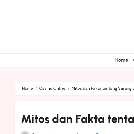
Skip
to
content
Home
Home
Casino Online
Mitos dan Fakta tentang Sarang S
Mitos dan Fakta tent