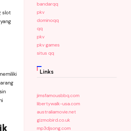
bandarqq
pkv
 slot
dominoqq
 yang
qq
pkv
pkv games
situs qq
Links
emiliki
jarang
sin
jimsfamousbbq.com
ni
libertywalk-usa.com
australiamovie.net
gizmobird.co.uk
ik
mp3djsong.com