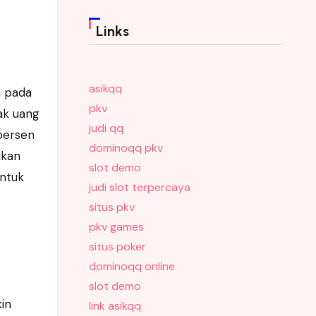
Links
asikqq
n pada
pkv
ak uang
judi qq
persen
dominoqq pkv
ikan
slot demo
untuk
judi slot terpercaya
situs pkv
pkv games
situs poker
dominoqq online
slot demo
in
link asikqq