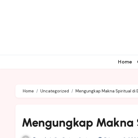
Skip
to
content
Home
Home
Uncategorized
Mengungkap Makna Spiritual di 
Mengungkap Makna Sp