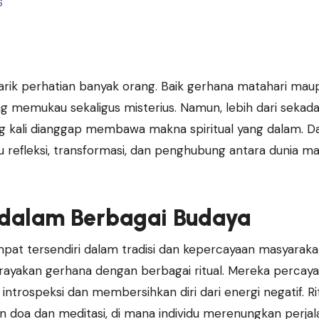
6
g memukau sekaligus misterius. Namun, lebih dari sekada
g kali dianggap membawa makna spiritual yang dalam. D
refleksi, transformasi, dan penghubung antara dunia ma
 dalam Berbagai Budaya
mpat tersendiri dalam tradisi dan kepercayaan masyarakat
erayakan gerhana dengan berbagai ritual. Mereka percay
ntrospeksi dan membersihkan diri dari energi negatif. Ri
n doa dan meditasi, di mana individu merenungkan perja