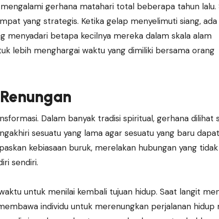
g mengalami gerhana matahari total beberapa tahun lalu.
pat yang strategis. Ketika gelap menyelimuti siang, ada
ng menyadari betapa kecilnya mereka dalam skala alam
uk lebih menghargai waktu yang dimiliki bersama orang
 Renungan
ormasi. Dalam banyak tradisi spiritual, gerhana dilihat 
akhiri sesuatu yang lama agar sesuatu yang baru dapa
epaskan kebiasaan buruk, merelakan hubungan yang tidak
i sendiri.
waktu untuk menilai kembali tujuan hidup. Saat langit men
embawa individu untuk merenungkan perjalanan hidup 