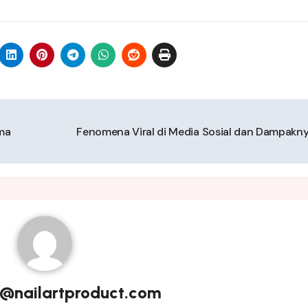
ma
Fenomena Viral di Media Sosial dan Dampakn
@nailartproduct.com