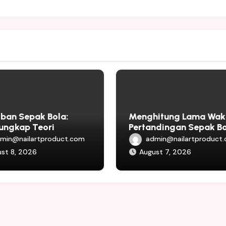
iban Sepak Bola:
Menghitung Lama Wak
ngkap Teori
Pertandingan Sepak B
inan
min@nailartproduct.com
admin@nailartproduct
st 8, 2026
August 7, 2026