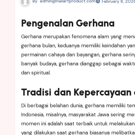
By
admin@nailartproduct.com
February 8, 202
Pengenalan Gerhana
Gerhana merupakan fenomena alam yang menarik perhatian banyak orang. Baik gerhana matahari maupun
gerhana bulan, keduanya memiliki keindahan yan
permainan cahaya dan bayangan, gerhana serin
banyak budaya, gerhana dianggap sebagai waktu 
dan spiritual.
Tradisi dan Kepercayaan
Di berbagai belahan dunia, gerhana memiliki te
Indonesia, misalnya, masyarakat Jawa sering m
momen ini adalah saat terbaik untuk melakukan i
yang dilakukan saat gerhana biasanya melibatka