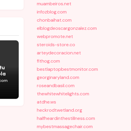
muambeiros.net
infozblog.com
chonbaihat.com
elblogdeoscargonzalez.com
webpromote.net
steroids-store.co
arteydecoracion.net
fithog.com
tu
bestlaptopbestmonitor.com
ola
georginaryland.com
.com
roseandbasil.com
thewhitewhitelights.com
atdhe.ws
heckrodtwetland.org
halfheardinthestillness.com
mybestmassagechair.com