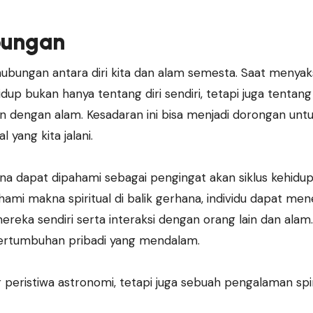
bungan
ubungan antara diri kita dan alam semesta. Saat menyak
up bukan hanya tentang diri sendiri, tetapi juga tentang
 dengan alam. Kesadaran ini bisa menjadi dorongan untu
 yang kita jalani.
na dapat dipahami sebagai pengingat akan siklus kehidu
mi makna spiritual di balik gerhana, individu dapat m
reka sendiri serta interaksi dengan orang lain dan alam.
pertumbuhan pribadi yang mendalam.
peristiwa astronomi, tetapi juga sebuah pengalaman spir