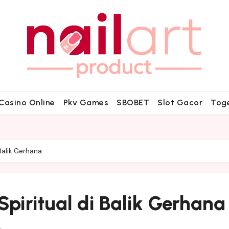
Casino Online
Pkv Games
SBOBET
Slot Gacor
Toge
Balik Gerhana
iritual di Balik Gerhana