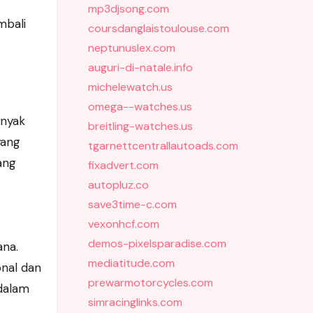
mp3djsong.com
mbali
coursdanglaistoulouse.com
neptunuslex.com
auguri-di-natale.info
michelewatch.us
omega--watches.us
anyak
breitling-watches.us
yang
tgarnettcentrallautoads.com
ang
fixadvert.com
autopluz.co
save3time-c.com
vexonhcf.com
demos-pixelsparadise.com
ana.
mediatitude.com
onal dan
prewarmotorcycles.com
dalam
simracinglinks.com