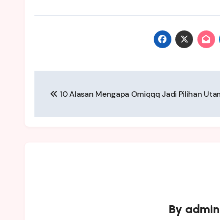
Post
10 Alasan Mengapa Omiqqq Jadi Pilihan Uta
navigation
By
admin