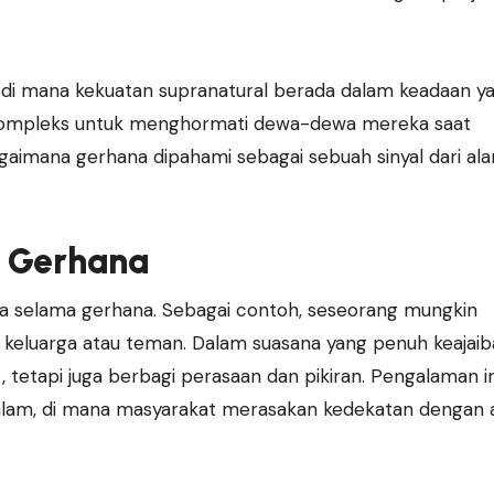
 di mana kekuatan supranatural berada dalam keadaan y
 kompleks untuk menghormati dewa-dewa mereka saat
agaimana gerhana dipahami sebagai sebuah sinyal dari al
t Gerhana
 selama gerhana. Sebagai contoh, seseorang mungkin
eluarga atau teman. Dalam suasana yang penuh keajaib
tetapi juga berbagi perasaan dan pikiran. Pengalaman in
dalam, di mana masyarakat merasakan kedekatan dengan 