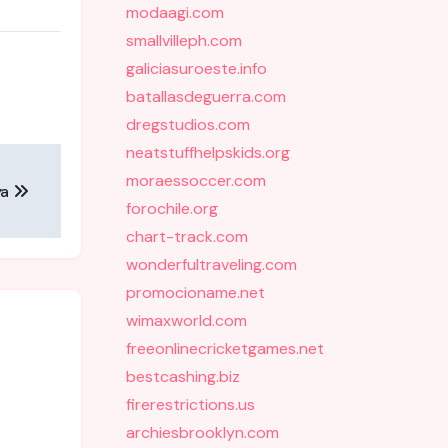
modaagi.com
smallvilleph.com
galiciasuroeste.info
batallasdeguerra.com
dregstudios.com
neatstuffhelpskids.org
moraessoccer.com
ya
forochile.org
chart-track.com
wonderfultraveling.com
promocioname.net
wimaxworld.com
freeonlinecricketgames.net
bestcashing.biz
firerestrictions.us
archiesbrooklyn.com