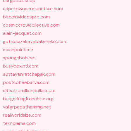
cargoods.shop
capetownacupuncture.com
bitcoinvideospro.com
cosmiccrowcollective.com
alain-jacquet.com
gotisouizakayabakeneko.com
meshpoint.me
spongebob.net
busyboxintl.com
auttayanratchapak.com
postcoffeebarva.com
elteatromilliondollar.com
burgerkingfranchise.org
vallarpadathamma.net
realworldsize.com
teknolama.com