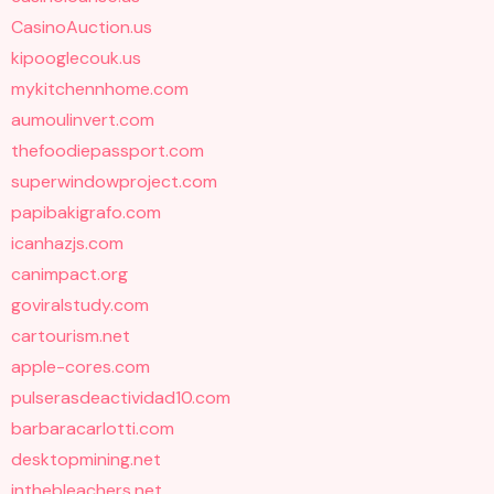
CasinoAuction.us
kipooglecouk.us
mykitchennhome.com
aumoulinvert.com
thefoodiepassport.com
superwindowproject.com
papibakigrafo.com
icanhazjs.com
canimpact.org
goviralstudy.com
cartourism.net
apple-cores.com
pulserasdeactividad10.com
barbaracarlotti.com
desktopmining.net
inthebleachers.net