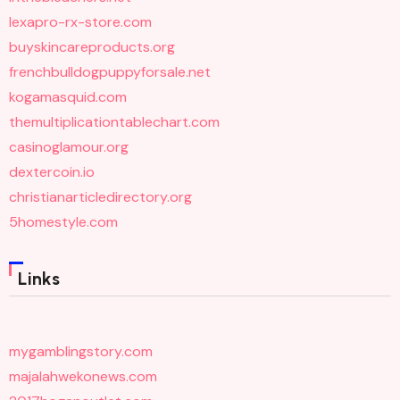
lexapro-rx-store.com
buyskincareproducts.org
frenchbulldogpuppyforsale.net
kogamasquid.com
themultiplicationtablechart.com
casinoglamour.org
dextercoin.io
christianarticledirectory.org
5homestyle.com
Links
mygamblingstory.com
majalahwekonews.com