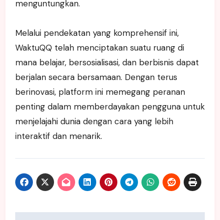
menguntungkan.
Melalui pendekatan yang komprehensif ini,
WaktuQQ telah menciptakan suatu ruang di
mana belajar, bersosialisasi, dan berbisnis dapat
berjalan secara bersamaan. Dengan terus
berinovasi, platform ini memegang peranan
penting dalam memberdayakan pengguna untuk
menjelajahi dunia dengan cara yang lebih
interaktif dan menarik.