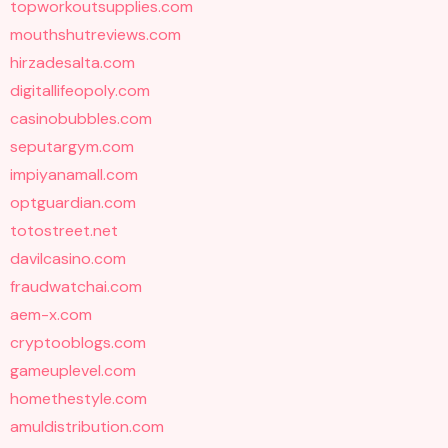
topworkoutsupplies.com
mouthshutreviews.com
hirzadesalta.com
digitallifeopoly.com
casinobubbles.com
seputargym.com
impiyanamall.com
optguardian.com
totostreet.net
davilcasino.com
fraudwatchai.com
aem-x.com
cryptooblogs.com
gameuplevel.com
homethestyle.com
amuldistribution.com