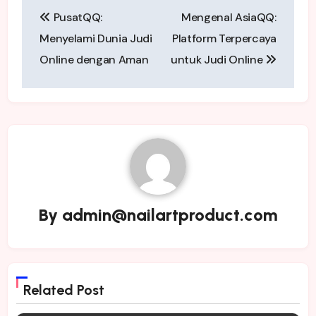
Post
PusatQQ:
Mengenal AsiaQQ:
navigation
Menyelami Dunia Judi
Platform Terpercaya
Online dengan Aman
untuk Judi Online
By
admin@nailartproduct.com
Related Post