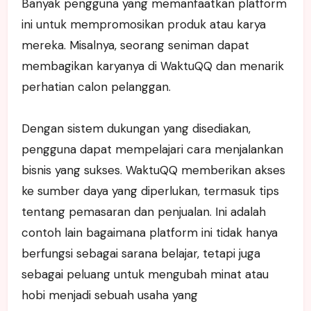
Banyak pengguna yang memanfaatkan platform
ini untuk mempromosikan produk atau karya
mereka. Misalnya, seorang seniman dapat
membagikan karyanya di WaktuQQ dan menarik
perhatian calon pelanggan.
Dengan sistem dukungan yang disediakan,
pengguna dapat mempelajari cara menjalankan
bisnis yang sukses. WaktuQQ memberikan akses
ke sumber daya yang diperlukan, termasuk tips
tentang pemasaran dan penjualan. Ini adalah
contoh lain bagaimana platform ini tidak hanya
berfungsi sebagai sarana belajar, tetapi juga
sebagai peluang untuk mengubah minat atau
hobi menjadi sebuah usaha yang