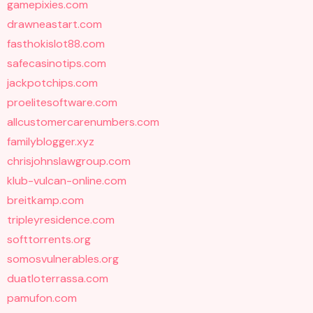
gamepixies.com
drawneastart.com
fasthokislot88.com
safecasinotips.com
jackpotchips.com
proelitesoftware.com
allcustomercarenumbers.com
familyblogger.xyz
chrisjohnslawgroup.com
klub-vulcan-online.com
breitkamp.com
tripleyresidence.com
softtorrents.org
somosvulnerables.org
duatloterrassa.com
pamufon.com