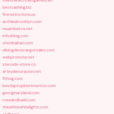
freeonlinecricketgames.net
bestcashing.biz
firerestrictions.us
archiesbrooklyn.com
muambeiros.net
infozblog.com
chonbaihat.com
elblogdeoscargonzalez.com
webpromote.net
steroids-store.co
arteydecoracion.net
fithog.com
bestlaptopbestmonitor.com
georginaryland.com
roseandbasil.com
thewhitewhitelights.com