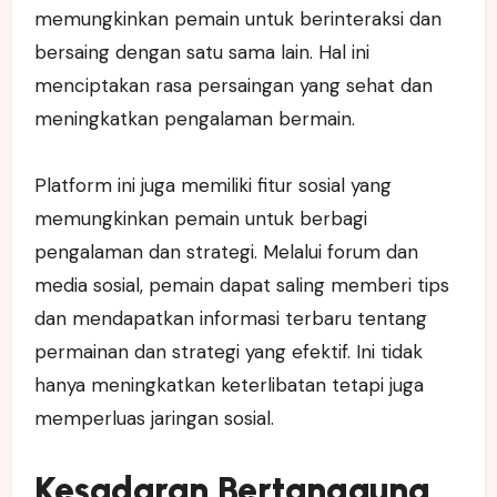
memungkinkan pemain untuk berinteraksi dan
bersaing dengan satu sama lain. Hal ini
menciptakan rasa persaingan yang sehat dan
meningkatkan pengalaman bermain.
Platform ini juga memiliki fitur sosial yang
memungkinkan pemain untuk berbagi
pengalaman dan strategi. Melalui forum dan
media sosial, pemain dapat saling memberi tips
dan mendapatkan informasi terbaru tentang
permainan dan strategi yang efektif. Ini tidak
hanya meningkatkan keterlibatan tetapi juga
memperluas jaringan sosial.
Kesadaran Bertanggung