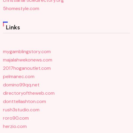
christianarticledirectory.org
5homestyle.com
Links
mygamblingstory.com
majalahwekonews.com
2017hoganoutlet.com
pelmanec.com
domino99qq.net
directoryoftheweb.com
donttellashton.com
rush3studio.com
roro90.com
herzio.com