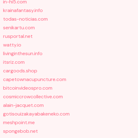
in-hi5.com
krainafantasy.info
todas-noticias.com
senikartu.com
rusportal.net
watty.io
livinginthesun.info
itsriz.com
cargoods.shop
capetownacupuncture.com
bitcoinvideospro.com
cosmiccrowcollective.com
alain-jacquet.com
gotisouizakayabakeneko.com
meshpoint.me
spongebob.net