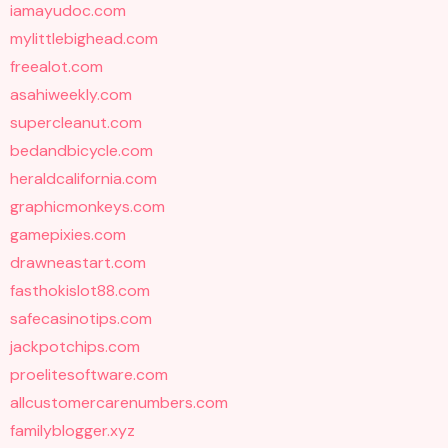
iamayudoc.com
mylittlebighead.com
freealot.com
asahiweekly.com
supercleanut.com
bedandbicycle.com
heraldcalifornia.com
graphicmonkeys.com
gamepixies.com
drawneastart.com
fasthokislot88.com
safecasinotips.com
jackpotchips.com
proelitesoftware.com
allcustomercarenumbers.com
familyblogger.xyz