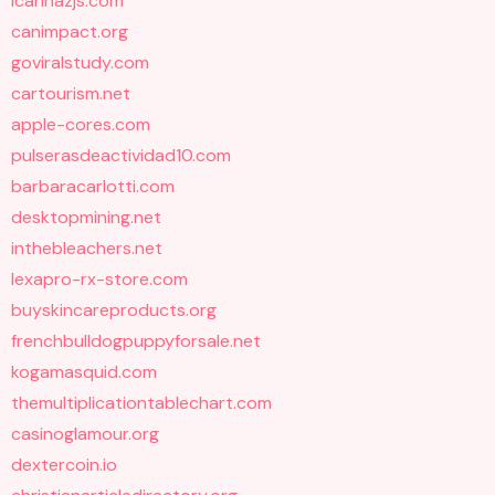
icanhazjs.com
canimpact.org
goviralstudy.com
cartourism.net
apple-cores.com
pulserasdeactividad10.com
barbaracarlotti.com
desktopmining.net
inthebleachers.net
lexapro-rx-store.com
buyskincareproducts.org
frenchbulldogpuppyforsale.net
kogamasquid.com
themultiplicationtablechart.com
casinoglamour.org
dextercoin.io