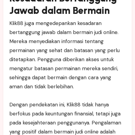
Jawab dalam Bermain
Klik88 juga mengedepankan kesadaran
bertanggung jawab dalam bermain judi online.
Mereka menyediakan informasi tentang
permainan yang sehat dan batasan yang perlu
ditetapkan. Pengguna diberikan akses untuk
mengatur batasan permainan mereka sendiri,
sehingga dapat bermain dengan cara yang
aman dan tidak berlebihan.
Dengan pendekatan ini, Klik88 tidak hanya
berfokus pada keuntungan finansial, tetapi juga
pada kesejahteraan penggunanya. Pengalaman
yang positif dalam bermain judi online adalah