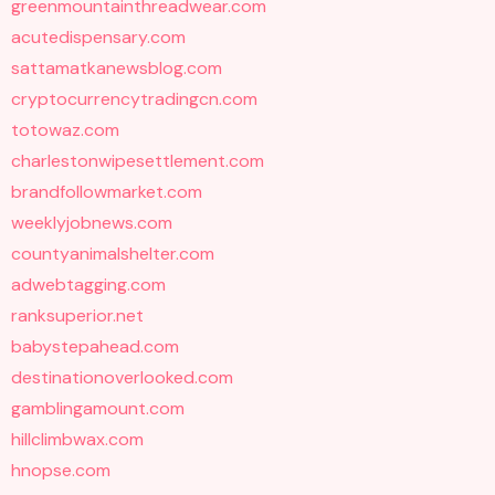
greenmountainthreadwear.com
acutedispensary.com
sattamatkanewsblog.com
cryptocurrencytradingcn.com
totowaz.com
charlestonwipesettlement.com
brandfollowmarket.com
weeklyjobnews.com
countyanimalshelter.com
adwebtagging.com
ranksuperior.net
babystepahead.com
destinationoverlooked.com
gamblingamount.com
hillclimbwax.com
hnopse.com