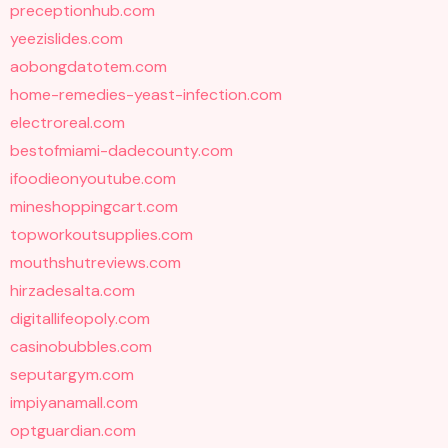
preceptionhub.com
yeezislides.com
aobongdatotem.com
home-remedies-yeast-infection.com
electroreal.com
bestofmiami-dadecounty.com
ifoodieonyoutube.com
mineshoppingcart.com
topworkoutsupplies.com
mouthshutreviews.com
hirzadesalta.com
digitallifeopoly.com
casinobubbles.com
seputargym.com
impiyanamall.com
optguardian.com