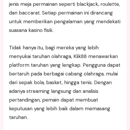
jenis meja permainan seperti blackjack, roulette,
dan baccarat. Setiap permainan ini dirancang
untuk memberikan pengalaman yang mendekati
suasana kasino fisik.
Tidak hanya itu, bagi mereka yang lebih
menyukai taruhan olahraga, Klik88 menawarkan
platform taruhan yang lengkap. Pengguna dapat
bertaruh pada berbagai cabang olahraga, mulai
dari sepak bola, basket, hingga tenis. Dengan
adanya streaming langsung dan analisis
pertandingan, pemain dapat membuat
keputusan yang lebih baik dalam memasang
taruhan.