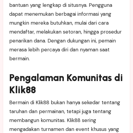
bantuan yang lengkap di situsnya. Pengguna
dapat menemukan berbagai informasi yang
mungkin mereka butuhkan, mulai dari cara
mendaftar, melakukan setoran, hingga prosedur
penarikan dana. Dengan dukungan ini, pemain
merasa lebih percaya diri dan nyaman saat
bermain.
Pengalaman Komunitas di
Klik88
Bermain di Klik88 bukan hanya sekedar tentang
taruhan dan permainan, tetapi juga tentang
membangun komunitas. Klik88 sering
mengadakan turnamen dan event khusus yang