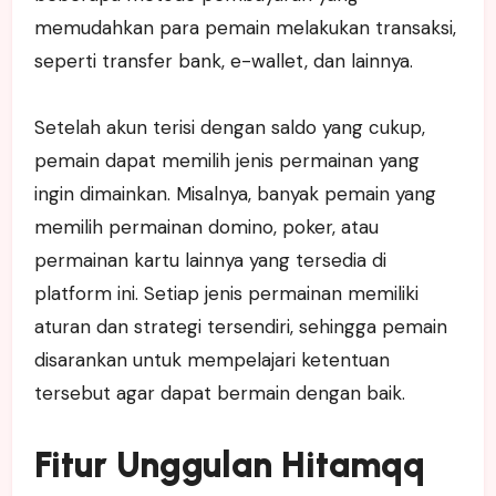
memudahkan para pemain melakukan transaksi,
seperti transfer bank, e-wallet, dan lainnya.
Setelah akun terisi dengan saldo yang cukup,
pemain dapat memilih jenis permainan yang
ingin dimainkan. Misalnya, banyak pemain yang
memilih permainan domino, poker, atau
permainan kartu lainnya yang tersedia di
platform ini. Setiap jenis permainan memiliki
aturan dan strategi tersendiri, sehingga pemain
disarankan untuk mempelajari ketentuan
tersebut agar dapat bermain dengan baik.
Fitur Unggulan Hitamqq