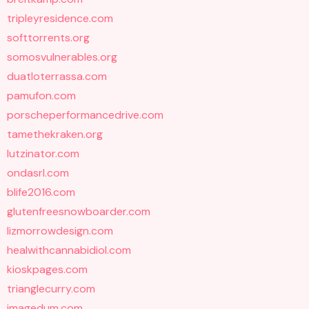
tripleyresidence.com
softtorrents.org
somosvulnerables.org
duatloterrassa.com
pamufon.com
porscheperformancedrive.com
tamethekraken.org
lutzinator.com
ondasrl.com
blife2016.com
glutenfreesnowboarder.com
lizmorrowdesign.com
healwithcannabidiol.com
kioskpages.com
trianglecurry.com
imagedum.com