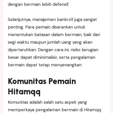
dengan bermain lebih defensif.
Selanjutnya, manajemen bankroll juga sangat
penting. Para pemain disarankan untuk
menentukan batasan dalam bermain, baik dari
segi waktu maupun jumlah uang yang akan
dipertaruhkan. Dengan cara ini, risiko kerugian
besar dapat diminimalisir, serta pengalaman
bermain dapat tetap menyenangkan.
Komunitas Pemain
Hitamqq
Komunitas adalah salah satu aspek yang
memperkaya pengalaman bermain di Hitamqq.