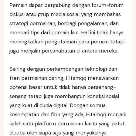
Pemain dapat bergabung dengan forum-forum
diskusi atau grup media sosial yang membahas
strategi permainan, berbagi pengalaman, dan
mencari tips dari pemain lain. Hal ini tidak hanya
meningkatkan pengetahuan para pemain tetapi
juga menjalin persahabatan di antara mereka.
Seiring dengan perkembangan teknologi dan
tren permainan daring, Hitamqq menawarkan
potensi besar untuk tidak hanya bersenang-
senang tetapi juga membangun koneksi sosial
yang kuat di dunia digital. Dengan semua
kesempatan dan fitur yang ada, Hitamqq menjadi
salah satu platform permainan kartu yang patut
dicoba oleh siapa saja yang menyukainya.