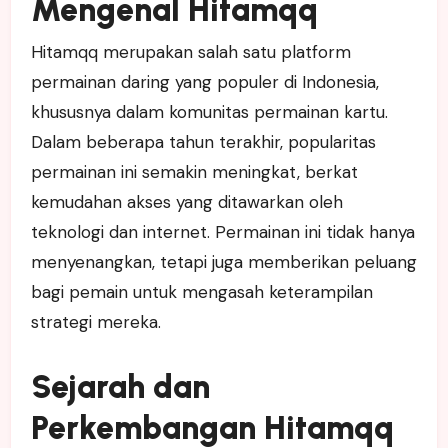
Mengenal Hitamqq
Hitamqq merupakan salah satu platform
permainan daring yang populer di Indonesia,
khususnya dalam komunitas permainan kartu.
Dalam beberapa tahun terakhir, popularitas
permainan ini semakin meningkat, berkat
kemudahan akses yang ditawarkan oleh
teknologi dan internet. Permainan ini tidak hanya
menyenangkan, tetapi juga memberikan peluang
bagi pemain untuk mengasah keterampilan
strategi mereka.
Sejarah dan
Perkembangan Hitamqq