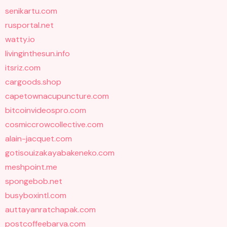
senikartu.com
rusportal.net
watty.io
livinginthesun.info
itsriz.com
cargoods.shop
capetownacupuncture.com
bitcoinvideospro.com
cosmiccrowcollective.com
alain-jacquet.com
gotisouizakayabakeneko.com
meshpoint.me
spongebob.net
busyboxintl.com
auttayanratchapak.com
postcoffeebarva.com