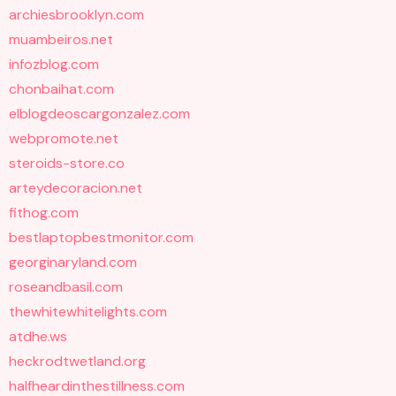
archiesbrooklyn.com
muambeiros.net
infozblog.com
chonbaihat.com
elblogdeoscargonzalez.com
webpromote.net
steroids-store.co
arteydecoracion.net
fithog.com
bestlaptopbestmonitor.com
georginaryland.com
roseandbasil.com
thewhitewhitelights.com
atdhe.ws
heckrodtwetland.org
halfheardinthestillness.com