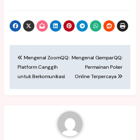
Post
Mengenal ZoomQQ:
Mengenal GemparQQ:
navigation
Platform Canggih
Permainan Poker
untuk Berkomunikasi
Online Terpercaya