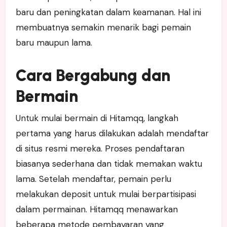
baru dan peningkatan dalam keamanan. Hal ini
membuatnya semakin menarik bagi pemain
baru maupun lama.
Cara Bergabung dan
Bermain
Untuk mulai bermain di Hitamqq, langkah
pertama yang harus dilakukan adalah mendaftar
di situs resmi mereka. Proses pendaftaran
biasanya sederhana dan tidak memakan waktu
lama. Setelah mendaftar, pemain perlu
melakukan deposit untuk mulai berpartisipasi
dalam permainan. Hitamqq menawarkan
beberapa metode pembayaran yang