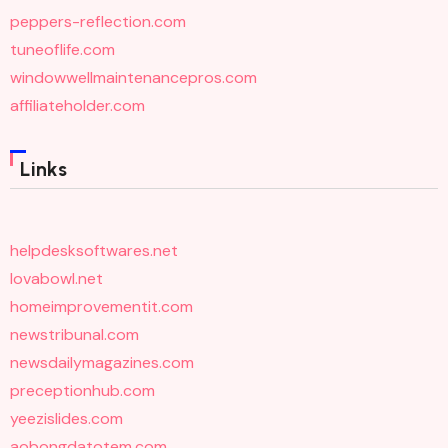
peppers-reflection.com
tuneoflife.com
windowwellmaintenancepros.com
affiliateholder.com
Links
helpdesksoftwares.net
lovabowl.net
homeimprovementit.com
newstribunal.com
newsdailymagazines.com
preceptionhub.com
yeezislides.com
aobongdatotem.com