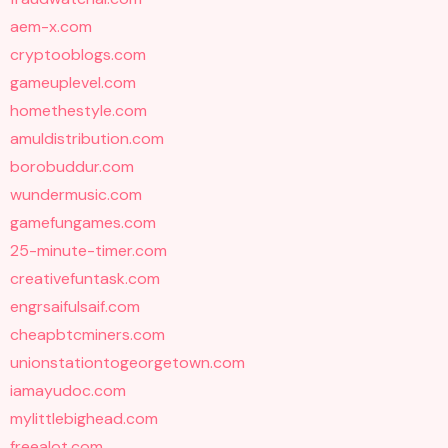
aem-x.com
cryptooblogs.com
gameuplevel.com
homethestyle.com
amuldistribution.com
borobuddur.com
wundermusic.com
gamefungames.com
25-minute-timer.com
creativefuntask.com
engrsaifulsaif.com
cheapbtcminers.com
unionstationtogeorgetown.com
iamayudoc.com
mylittlebighead.com
freealot.com