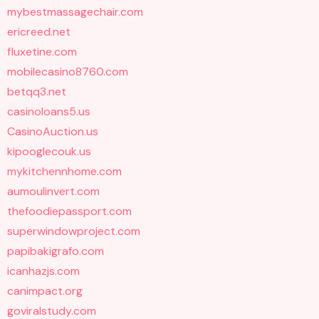
mybestmassagechair.com
ericreed.net
fluxetine.com
mobilecasino8760.com
betqq3.net
casinoloans5.us
CasinoAuction.us
kipooglecouk.us
mykitchennhome.com
aumoulinvert.com
thefoodiepassport.com
superwindowproject.com
papibakigrafo.com
icanhazjs.com
canimpact.org
goviralstudy.com