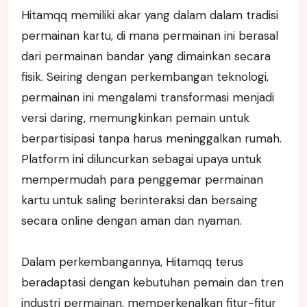
Hitamqq memiliki akar yang dalam dalam tradisi
permainan kartu, di mana permainan ini berasal
dari permainan bandar yang dimainkan secara
fisik. Seiring dengan perkembangan teknologi,
permainan ini mengalami transformasi menjadi
versi daring, memungkinkan pemain untuk
berpartisipasi tanpa harus meninggalkan rumah.
Platform ini diluncurkan sebagai upaya untuk
mempermudah para penggemar permainan
kartu untuk saling berinteraksi dan bersaing
secara online dengan aman dan nyaman.
Dalam perkembangannya, Hitamqq terus
beradaptasi dengan kebutuhan pemain dan tren
industri permainan, memperkenalkan fitur-fitur