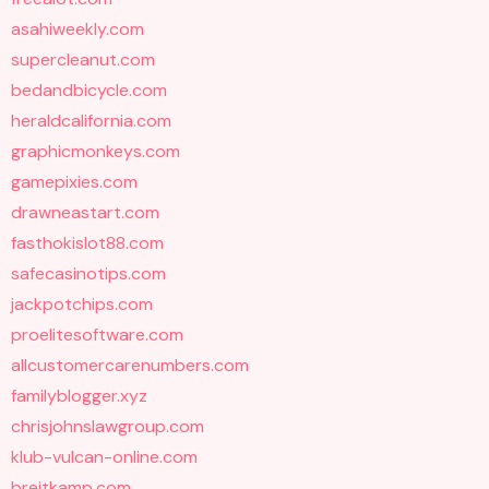
asahiweekly.com
supercleanut.com
bedandbicycle.com
heraldcalifornia.com
graphicmonkeys.com
gamepixies.com
drawneastart.com
fasthokislot88.com
safecasinotips.com
jackpotchips.com
proelitesoftware.com
allcustomercarenumbers.com
familyblogger.xyz
chrisjohnslawgroup.com
klub-vulcan-online.com
breitkamp.com