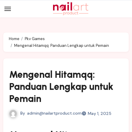
Skip
to
content
Home
Pkv Games
Mengenal Hitamqq: Panduan Lengkap untuk Pemain
Mengenal Hitamqq:
Panduan Lengkap untuk
Pemain
By
admin@nailartproduct.com
May 1, 2025