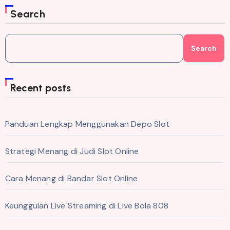
Search
Search
Recent posts
Panduan Lengkap Menggunakan Depo Slot
Strategi Menang di Judi Slot Online
Cara Menang di Bandar Slot Online
Keunggulan Live Streaming di Live Bola 808