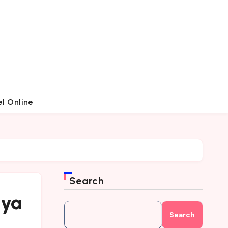
l Online
Search
aya
Search