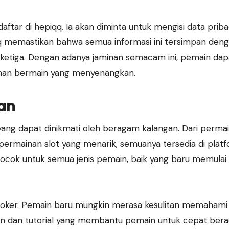
tar di hepiqq. Ia akan diminta untuk mengisi data priba
qq memastikan bahwa semua informasi ini tersimpan den
 ketiga. Dengan adanya jaminan semacam ini, pemain dap
man bermain yang menyenangkan.
an
ang dapat dinikmati oleh beragam kalangan. Dari perma
 permainan slot yang menarik, semuanya tersedia di platfo
cok untuk semua jenis pemain, baik yang baru memulai
 poker. Pemain baru mungkin merasa kesulitan memahami
 dan tutorial yang membantu pemain untuk cepat berad