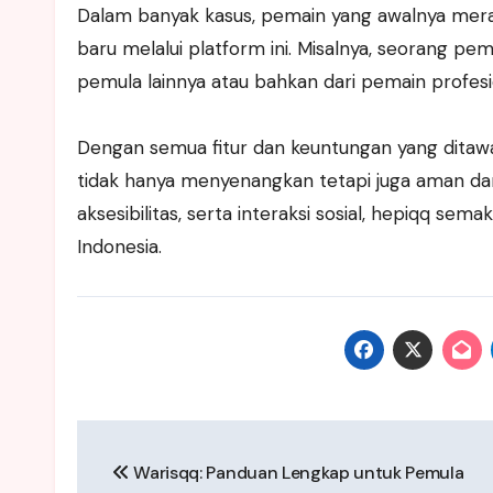
Dalam banyak kasus, pemain yang awalnya mera
baru melalui platform ini. Misalnya, seorang pe
pemula lainnya atau bahkan dari pemain profesi
Dengan semua fitur dan keuntungan yang ditaw
tidak hanya menyenangkan tetapi juga aman da
aksesibilitas, serta interaksi sosial, hepiqq se
Indonesia.
Post
Warisqq: Panduan Lengkap untuk Pemula
navigation