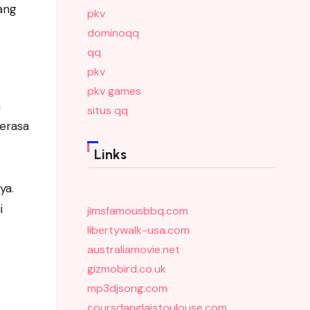
ang
pkv
dominoqq
qq
pkv
pkv games
n
situs qq
erasa
Links
ya.
i
jimsfamousbbq.com
libertywalk-usa.com
australiamovie.net
gizmobird.co.uk
mp3djsong.com
coursdanglaistoulouse.com