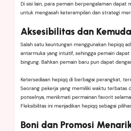
Di sisi lain, para pemain berpengalaman dapat
untuk mengasah keterampilan dan strategi mer
Aksesibilitas dan Kemu
Salah satu keuntungan menggunakan hepiqq ada
antarmuka yang intuitif, sehingga pemain dap
bingung. Bahkan pemain baru pun dapat dengan
Ketersediaan hepiqq di berbagai perangkat, te
Seorang pekerja yang memiliki waktu terbatas 
ponselnya, menikmati permainan favorit selam
Fleksibilitas ini menjadikan hepiqq sebagai pilih
Boni dan Promosi Menari