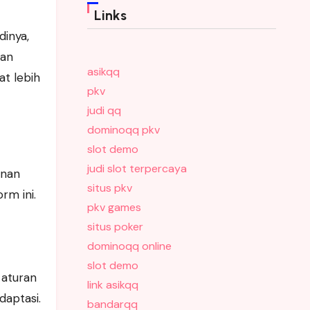
Links
dinya,
gan
asikqq
at lebih
pkv
judi qq
dominoqq pkv
slot demo
judi slot terpercaya
inan
situs pkv
rm ini.
pkv games
situs poker
dominoqq online
slot demo
 aturan
link asikqq
aptasi.
bandarqq