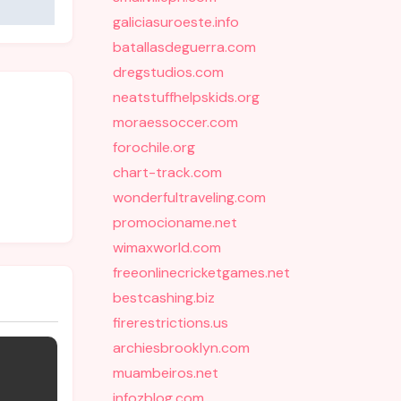
galiciasuroeste.info
batallasdeguerra.com
dregstudios.com
neatstuffhelpskids.org
moraessoccer.com
forochile.org
chart-track.com
wonderfultraveling.com
promocioname.net
wimaxworld.com
freeonlinecricketgames.net
bestcashing.biz
firerestrictions.us
archiesbrooklyn.com
muambeiros.net
infozblog.com