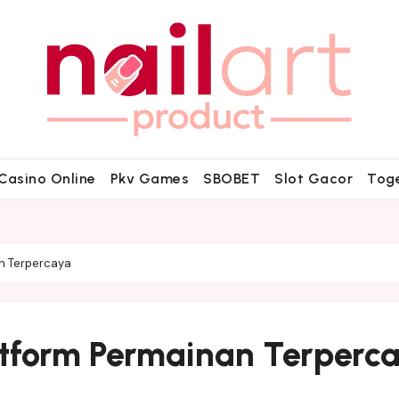
Casino Online
Pkv Games
SBOBET
Slot Gacor
Toge
n Terpercaya
atform Permainan Terperc