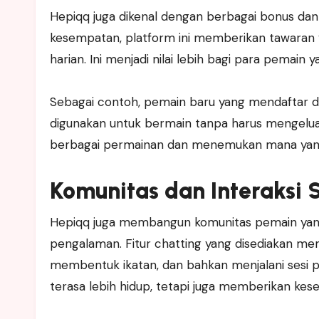
Hepiqq juga dikenal dengan berbagai bonus da
kesempatan, platform ini memberikan tawaran 
harian. Ini menjadi nilai lebih bagi para pema
Sebagai contoh, pemain baru yang mendaftar d
digunakan untuk bermain tanpa harus mengelu
berbagai permainan dan menemukan mana yang 
Komunitas dan Interaksi S
Hepiqq juga membangun komunitas pemain yang 
pengalaman. Fitur chatting yang disediakan me
membentuk ikatan, dan bahkan menjalani sesi 
terasa lebih hidup, tetapi juga memberikan kese