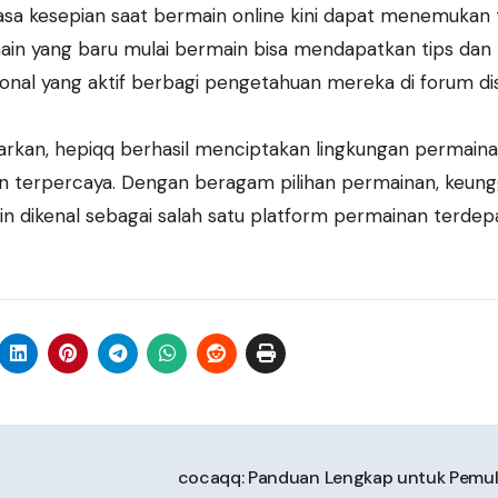
sa kesepian saat bermain online kini dapat menemukan
main yang baru mulai bermain bisa mendapatkan tips dan t
onal yang aktif berbagi pengetahuan mereka di forum dis
arkan, hepiqq berhasil menciptakan lingkungan permain
n terpercaya. Dengan beragam pilihan permainan, keung
makin dikenal sebagai salah satu platform permainan terdep
cocaqq: Panduan Lengkap untuk Pemu