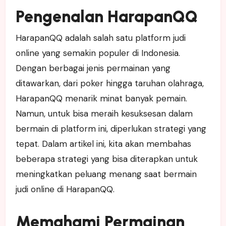
Pengenalan HarapanQQ
HarapanQQ adalah salah satu platform judi
online yang semakin populer di Indonesia.
Dengan berbagai jenis permainan yang
ditawarkan, dari poker hingga taruhan olahraga,
HarapanQQ menarik minat banyak pemain.
Namun, untuk bisa meraih kesuksesan dalam
bermain di platform ini, diperlukan strategi yang
tepat. Dalam artikel ini, kita akan membahas
beberapa strategi yang bisa diterapkan untuk
meningkatkan peluang menang saat bermain
judi online di HarapanQQ.
Memahami Permainan