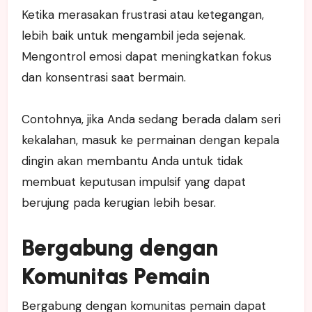
Ketika merasakan frustrasi atau ketegangan,
lebih baik untuk mengambil jeda sejenak.
Mengontrol emosi dapat meningkatkan fokus
dan konsentrasi saat bermain.
Contohnya, jika Anda sedang berada dalam seri
kekalahan, masuk ke permainan dengan kepala
dingin akan membantu Anda untuk tidak
membuat keputusan impulsif yang dapat
berujung pada kerugian lebih besar.
Bergabung dengan
Komunitas Pemain
Bergabung dengan komunitas pemain dapat