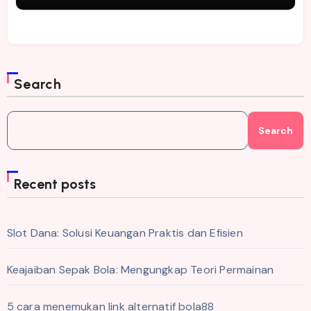
Search
Search
Recent posts
Slot Dana: Solusi Keuangan Praktis dan Efisien
Keajaiban Sepak Bola: Mengungkap Teori Permainan
5 cara menemukan link alternatif bola88