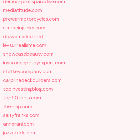
demos-pixelsparadise.com
mediatitude.com
prewarmotorcycles.com
simracinglinks.com
dosyamerkezi.net
le-surrealisme.com
showcasebeauty.com
insurancepolicyexpert.com
statkeycompany.com
carolinadeckbuilders.com
topinvestingblog.com
top50tools.com
the-rep.com
saltyfranks.com
annerani.com
jazzatude.com