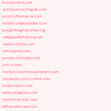
busyboxintl.com
auttayanratchapak.com
postcoffeebarva.com
elteatromilliondollar.com
burgerkingfranchise.org
vallarpadathamma.net
realworldsize.com
teknolama.com
productforbaby.com
orb-z.com
fosterscoachhousetavern.com
mesasdecultivoonline.com
boilersnbits.com
latestviralpost.com
newfreearticle.com
blitzpowerusa.com