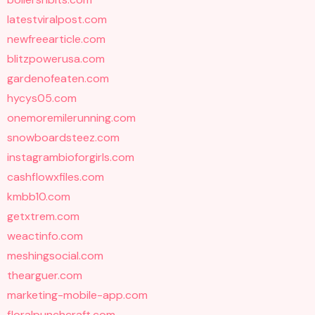
latestviralpost.com
newfreearticle.com
blitzpowerusa.com
gardenofeaten.com
hycys05.com
onemoremilerunning.com
snowboardsteez.com
instagrambioforgirls.com
cashflowxfiles.com
kmbb10.com
getxtrem.com
weactinfo.com
meshingsocial.com
thearguer.com
marketing-mobile-app.com
floralpunchcraft.com