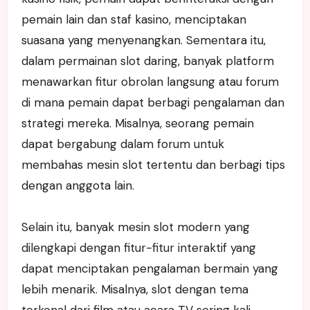
pemain lain dan staf kasino, menciptakan
suasana yang menyenangkan. Sementara itu,
dalam permainan slot daring, banyak platform
menawarkan fitur obrolan langsung atau forum
di mana pemain dapat berbagi pengalaman dan
strategi mereka. Misalnya, seorang pemain
dapat bergabung dalam forum untuk
membahas mesin slot tertentu dan berbagi tips
dengan anggota lain.
Selain itu, banyak mesin slot modern yang
dilengkapi dengan fitur-fitur interaktif yang
dapat menciptakan pengalaman bermain yang
lebih menarik. Misalnya, slot dengan tema
terkenal dari film atau acara TV sering kali