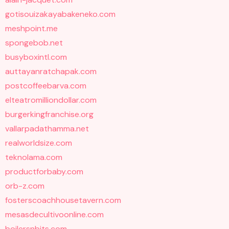
gotisouizakayabakeneko.com
meshpoint.me
spongebob.net
busyboxintl.com
auttayanratchapak.com
postcoffeebarva.com
elteatromilliondollar.com
burgerkingfranchise.org
vallarpadathamma.net
realworldsize.com
teknolama.com
productforbaby.com
orb-z.com
fosterscoachhousetavern.com
mesasdecultivoonline.com
boilersnbits.com