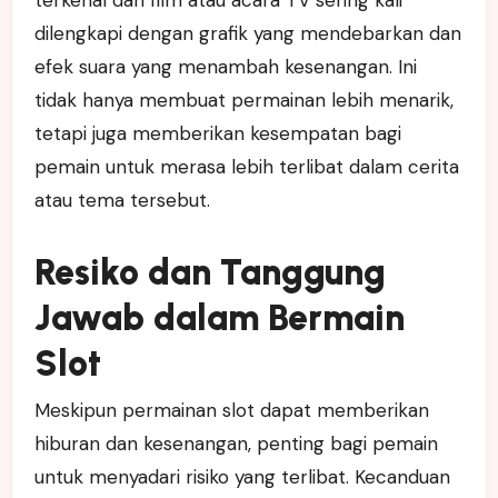
dilengkapi dengan grafik yang mendebarkan dan
efek suara yang menambah kesenangan. Ini
tidak hanya membuat permainan lebih menarik,
tetapi juga memberikan kesempatan bagi
pemain untuk merasa lebih terlibat dalam cerita
atau tema tersebut.
Resiko dan Tanggung
Jawab dalam Bermain
Slot
Meskipun permainan slot dapat memberikan
hiburan dan kesenangan, penting bagi pemain
untuk menyadari risiko yang terlibat. Kecanduan