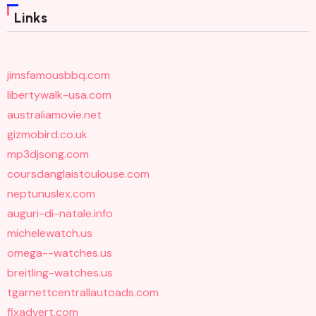
Links
jimsfamousbbq.com
libertywalk-usa.com
australiamovie.net
gizmobird.co.uk
mp3djsong.com
coursdanglaistoulouse.com
neptunuslex.com
auguri-di-natale.info
michelewatch.us
omega--watches.us
breitling-watches.us
tgarnettcentrallautoads.com
fixadvert.com