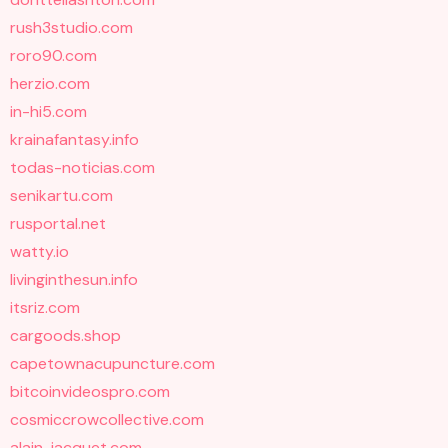
rush3studio.com
roro90.com
herzio.com
in-hi5.com
krainafantasy.info
todas-noticias.com
senikartu.com
rusportal.net
watty.io
livinginthesun.info
itsriz.com
cargoods.shop
capetownacupuncture.com
bitcoinvideospro.com
cosmiccrowcollective.com
alain-jacquet.com