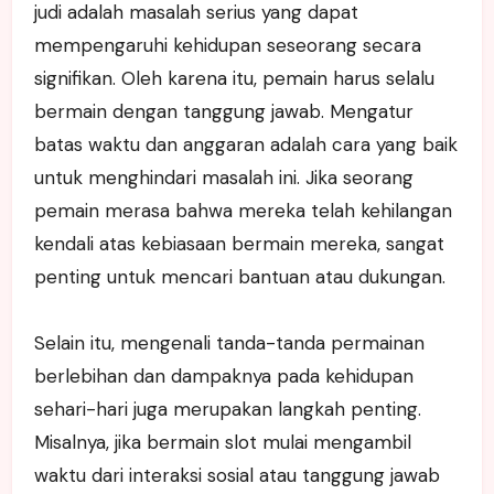
judi adalah masalah serius yang dapat
mempengaruhi kehidupan seseorang secara
signifikan. Oleh karena itu, pemain harus selalu
bermain dengan tanggung jawab. Mengatur
batas waktu dan anggaran adalah cara yang baik
untuk menghindari masalah ini. Jika seorang
pemain merasa bahwa mereka telah kehilangan
kendali atas kebiasaan bermain mereka, sangat
penting untuk mencari bantuan atau dukungan.
Selain itu, mengenali tanda-tanda permainan
berlebihan dan dampaknya pada kehidupan
sehari-hari juga merupakan langkah penting.
Misalnya, jika bermain slot mulai mengambil
waktu dari interaksi sosial atau tanggung jawab