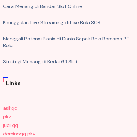
Cara Menang di Bandar Slot Online
Keunggulan Live Streaming di Live Bola 808
Menggali Potensi Bisnis di Dunia Sepak Bola Bersama PT
Bola
Strategi Menang di Kedai 69 Slot
Links
asikqq
pkv
judi qq
dominoqq pkv