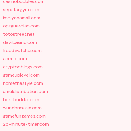
casinobubbles.com
seputargym.com
impiyanamall.com
optguardian.com
totostreet.net
davilcasino.com
fraudwatchai.com
aem-x.com
cryptooblogs.com
gameuplevel.com
homethestyle.com
amuldistribution.com
borobuddur.com
wundermusic.com
gamefungames.com
25-minute-timer.com