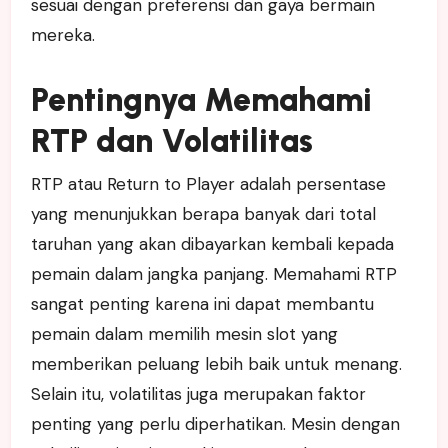
sesuai dengan preferensi dan gaya bermain
mereka.
Pentingnya Memahami
RTP dan Volatilitas
RTP atau Return to Player adalah persentase
yang menunjukkan berapa banyak dari total
taruhan yang akan dibayarkan kembali kepada
pemain dalam jangka panjang. Memahami RTP
sangat penting karena ini dapat membantu
pemain dalam memilih mesin slot yang
memberikan peluang lebih baik untuk menang.
Selain itu, volatilitas juga merupakan faktor
penting yang perlu diperhatikan. Mesin dengan