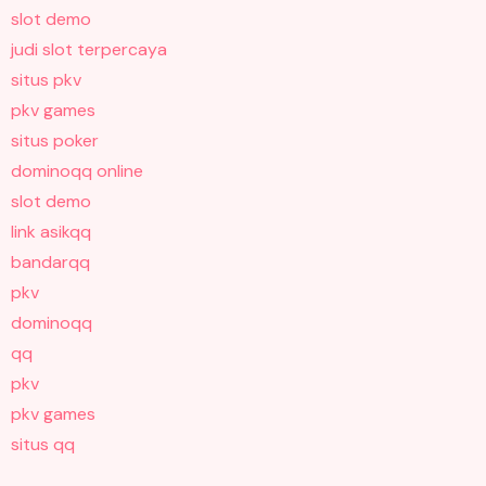
slot demo
judi slot terpercaya
situs pkv
pkv games
situs poker
dominoqq online
slot demo
link asikqq
bandarqq
pkv
dominoqq
qq
pkv
pkv games
situs qq