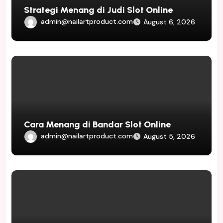
Strategi Menang di Judi Slot Online
admin@nailartproduct.com
August 6, 2026
Cara Menang di Bandar Slot Online
admin@nailartproduct.com
August 5, 2026