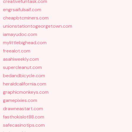
creativefuntask.com
engrsaifulsaif.com
cheapbtcminers.com
unionstationtogeorgetown.com
iamayudoc.com
mylittlebighead.com
freealot.com
asahiweekly.com
supercleanut.com
bedandbicycle.com
heraldcalifornia.com
graphicmonkeys.com
gamepixies.com
drawneastart.com
fasthokislot88.com
safecasinotips.com