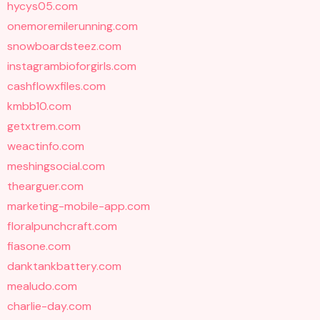
hycys05.com
onemoremilerunning.com
snowboardsteez.com
instagrambioforgirls.com
cashflowxfiles.com
kmbb10.com
getxtrem.com
weactinfo.com
meshingsocial.com
thearguer.com
marketing-mobile-app.com
floralpunchcraft.com
fiasone.com
danktankbattery.com
mealudo.com
charlie-day.com