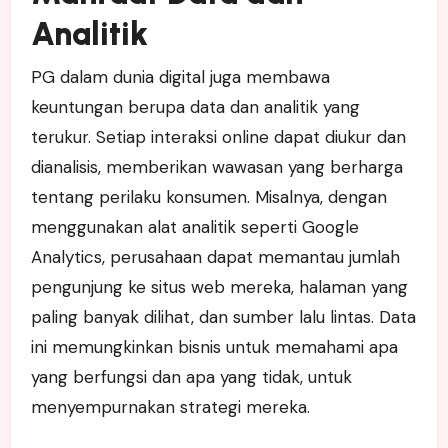
Analitik
PG dalam dunia digital juga membawa
keuntungan berupa data dan analitik yang
terukur. Setiap interaksi online dapat diukur dan
dianalisis, memberikan wawasan yang berharga
tentang perilaku konsumen. Misalnya, dengan
menggunakan alat analitik seperti Google
Analytics, perusahaan dapat memantau jumlah
pengunjung ke situs web mereka, halaman yang
paling banyak dilihat, dan sumber lalu lintas. Data
ini memungkinkan bisnis untuk memahami apa
yang berfungsi dan apa yang tidak, untuk
menyempurnakan strategi mereka.