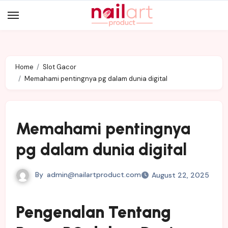
Skip
to
content
Home
Slot Gacor
Memahami pentingnya pg dalam dunia digital
Memahami pentingnya
pg dalam dunia digital
By
admin@nailartproduct.com
August 22, 2025
Pengenalan Tentang