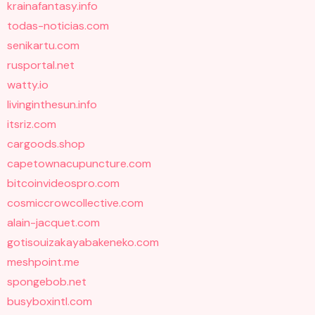
krainafantasy.info
todas-noticias.com
senikartu.com
rusportal.net
watty.io
livinginthesun.info
itsriz.com
cargoods.shop
capetownacupuncture.com
bitcoinvideospro.com
cosmiccrowcollective.com
alain-jacquet.com
gotisouizakayabakeneko.com
meshpoint.me
spongebob.net
busyboxintl.com