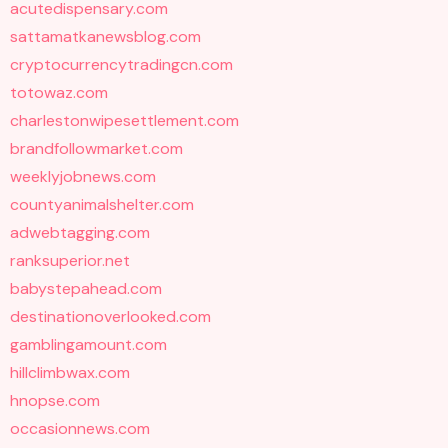
acutedispensary.com
sattamatkanewsblog.com
cryptocurrencytradingcn.com
totowaz.com
charlestonwipesettlement.com
brandfollowmarket.com
weeklyjobnews.com
countyanimalshelter.com
adwebtagging.com
ranksuperior.net
babystepahead.com
destinationoverlooked.com
gamblingamount.com
hillclimbwax.com
hnopse.com
occasionnews.com