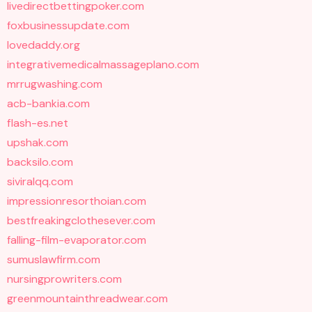
livedirectbettingpoker.com
foxbusinessupdate.com
lovedaddy.org
integrativemedicalmassageplano.com
mrrugwashing.com
acb-bankia.com
flash-es.net
upshak.com
backsilo.com
siviralqq.com
impressionresorthoian.com
bestfreakingclothesever.com
falling-film-evaporator.com
sumuslawfirm.com
nursingprowriters.com
greenmountainthreadwear.com