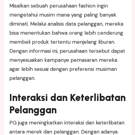
Misalkan sebuah perusahaan fashion ingin
mengetahui musim mana yang paling banyak
diminati. Melalui analisis data pelanggan, mereka
bisa menentukan bahwa orang lebih cenderung
membeli produk tertentu menjelang liburan.
Dengan informasi ini, perusahaan tersebut dapat
menyesuaikan kampanye pemasaran mereka
agar lebih sesuai dengan preferensi musiman
pelanggan.
Interaksi dan Keterlibatan
Pelanggan
PG juga meningkatkan interaksi dan keterlibatan
antara merek dan pelanggan. Dengan adanya