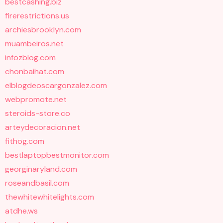
bestcashing.biz
firerestrictions.us
archiesbrooklyn.com
muambeiros.net
infozblog.com
chonbaihat.com
elblogdeoscargonzalez.com
webpromote.net
steroids-store.co
arteydecoracion.net
fithog.com
bestlaptopbestmonitor.com
georginaryland.com
roseandbasil.com
thewhitewhitelights.com
atdhe.ws