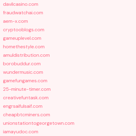
davilcasino.com
fraudwatchai.com
aem-x.com
cryptooblogs.com
gameuplevel.com
homethestyle.com
amuldistribution.com
borobuddur.com
wundermusic.com
gamefungames.com
25-minute-timer.com
creativefuntask.com
engrsaifulsaif.com
cheapbtcminers.com
unionstationtogeorgetown.com
iamayudoc.com