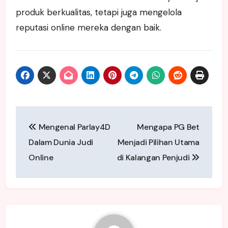
produk berkualitas, tetapi juga mengelola
reputasi online mereka dengan baik.
Post
Mengenal Parlay4D
Mengapa PG Bet
navigation
Dalam Dunia Judi
Menjadi Pilihan Utama
Online
di Kalangan Penjudi