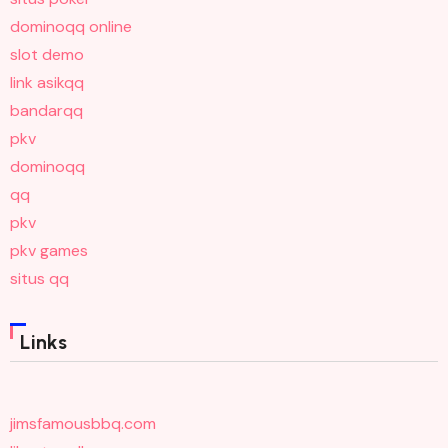
dominoqq online
slot demo
link asikqq
bandarqq
pkv
dominoqq
qq
pkv
pkv games
situs qq
Links
jimsfamousbbq.com