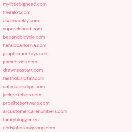
mylittlebighead.com
freealot.com
asahiweekly.com
supercleanut.com
bedandbicycle.com
heraldcalifornia.com
graphicmonkeys.com
gamepixies.com
drawneastart.com
fasthokislot88.com
safecasinotips.com
jackpotchips.com
proelitesoftware.com
allcustomercarenumbers.com
familyblogger.xyz
chrisjohnslawgroup.com