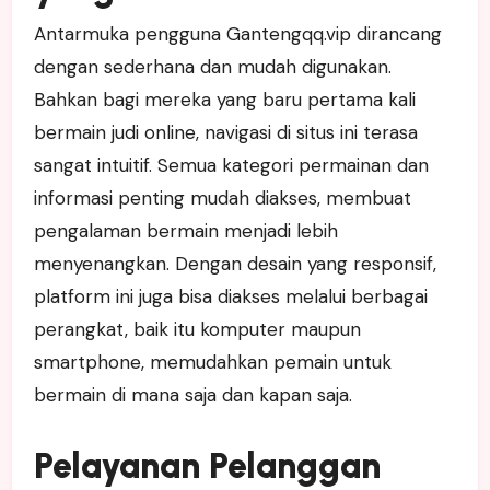
Antarmuka pengguna Gantengqq.vip dirancang
dengan sederhana dan mudah digunakan.
Bahkan bagi mereka yang baru pertama kali
bermain judi online, navigasi di situs ini terasa
sangat intuitif. Semua kategori permainan dan
informasi penting mudah diakses, membuat
pengalaman bermain menjadi lebih
menyenangkan. Dengan desain yang responsif,
platform ini juga bisa diakses melalui berbagai
perangkat, baik itu komputer maupun
smartphone, memudahkan pemain untuk
bermain di mana saja dan kapan saja.
Pelayanan Pelanggan