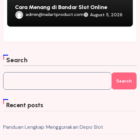
Cara Menang di Bandar Slot Online
admin@nailartproduct.com
August 5, 2026
Search
Search
Recent posts
Panduan Lengkap Menggunakan Depo Slot