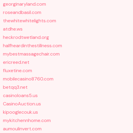
georginaryland.com
roseandbasil.com
thewhitewhitelights.com
atdhe.ws
heckrodtwetland.org
halfheardinthestillness.com
mybestmassagechair.com
ericreed.net
fluxetine.com
mobilecasino8760.com
betqq3.net
casinoloans5.us
CasinoAuction.us
kipooglecouk.us
mykitchennhome.com
aumoulinvert.com