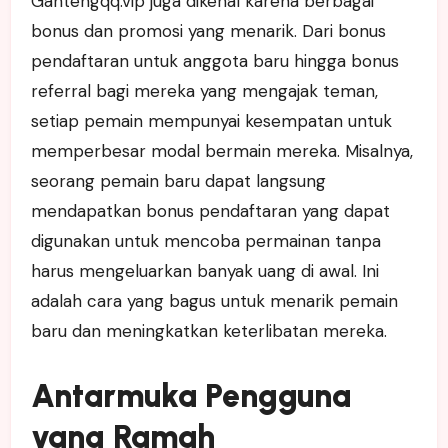
Gantengqq.vip juga dikenal karena berbagai
bonus dan promosi yang menarik. Dari bonus
pendaftaran untuk anggota baru hingga bonus
referral bagi mereka yang mengajak teman,
setiap pemain mempunyai kesempatan untuk
memperbesar modal bermain mereka. Misalnya,
seorang pemain baru dapat langsung
mendapatkan bonus pendaftaran yang dapat
digunakan untuk mencoba permainan tanpa
harus mengeluarkan banyak uang di awal. Ini
adalah cara yang bagus untuk menarik pemain
baru dan meningkatkan keterlibatan mereka.
Antarmuka Pengguna
yang Ramah