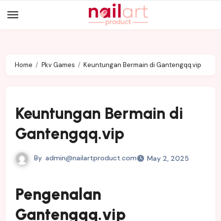
Skip
to
content
Home
Pkv Games
Keuntungan Bermain di Gantengqq.vip
Keuntungan Bermain di
Gantengqq.vip
By
admin@nailartproduct.com
May 2, 2025
Pengenalan
Gantengqq.vip