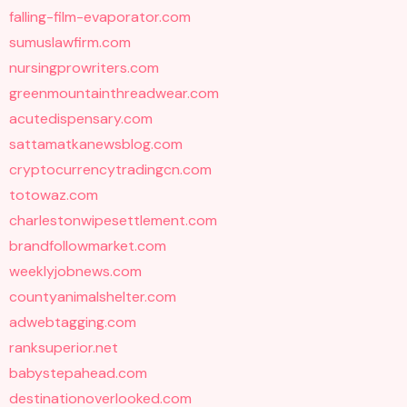
falling-film-evaporator.com
sumuslawfirm.com
nursingprowriters.com
greenmountainthreadwear.com
acutedispensary.com
sattamatkanewsblog.com
cryptocurrencytradingcn.com
totowaz.com
charlestonwipesettlement.com
brandfollowmarket.com
weeklyjobnews.com
countyanimalshelter.com
adwebtagging.com
ranksuperior.net
babystepahead.com
destinationoverlooked.com