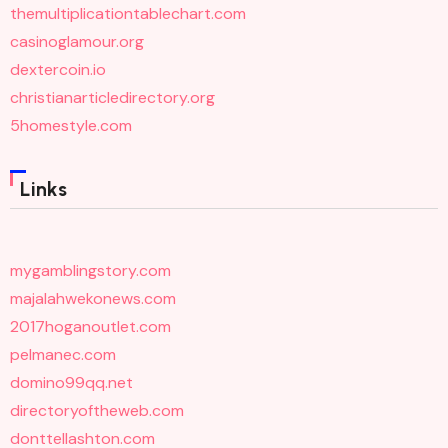
themultiplicationtablechart.com
casinoglamour.org
dextercoin.io
christianarticledirectory.org
5homestyle.com
Links
mygamblingstory.com
majalahwekonews.com
2017hoganoutlet.com
pelmanec.com
domino99qq.net
directoryoftheweb.com
donttellashton.com