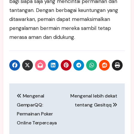
bagi siapa saja yang mencintai permainan dan
tantangan. Dengan berbagai keuntungan yang
ditawarkan, pemain dapat memaksimalkan
pengalaman bermain mereka sambil tetap
merasa aman dan didukung.
Post
Mengenal
Mengenal lebih dekat
navigation
GemparQQ:
tentang Gesitqq
Permainan Poker
Online Terpercaya