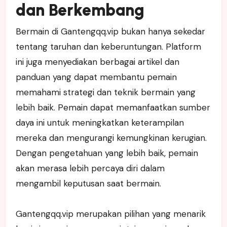
dan Berkembang
Bermain di Gantengqq.vip bukan hanya sekedar
tentang taruhan dan keberuntungan. Platform
ini juga menyediakan berbagai artikel dan
panduan yang dapat membantu pemain
memahami strategi dan teknik bermain yang
lebih baik. Pemain dapat memanfaatkan sumber
daya ini untuk meningkatkan keterampilan
mereka dan mengurangi kemungkinan kerugian.
Dengan pengetahuan yang lebih baik, pemain
akan merasa lebih percaya diri dalam
mengambil keputusan saat bermain.
Gantengqq.vip merupakan pilihan yang menarik