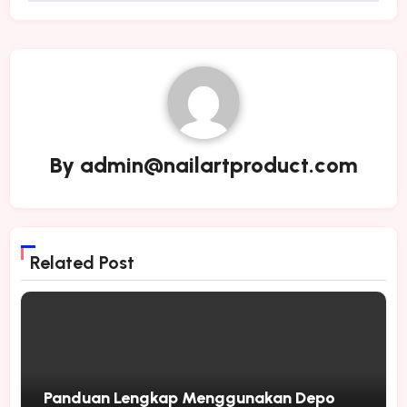
By
admin@nailartproduct.com
Related Post
Panduan Lengkap Menggunakan Depo