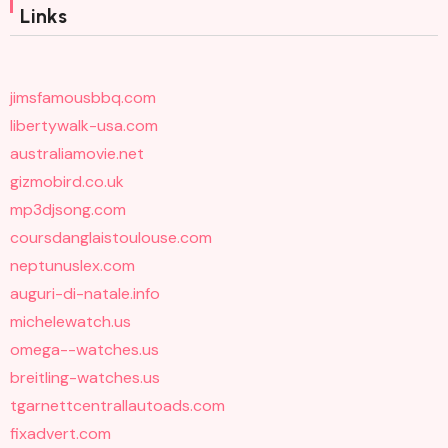
Links
jimsfamousbbq.com
libertywalk-usa.com
australiamovie.net
gizmobird.co.uk
mp3djsong.com
coursdanglaistoulouse.com
neptunuslex.com
auguri-di-natale.info
michelewatch.us
omega--watches.us
breitling-watches.us
tgarnettcentrallautoads.com
fixadvert.com