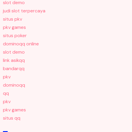
slot demo
judi slot terpercaya
situs pkv
pkv games
situs poker
dominoqq online
slot demo
link asikqq
bandarqq
pkv
dominoqq
qq
pkv
pkv games
situs qq