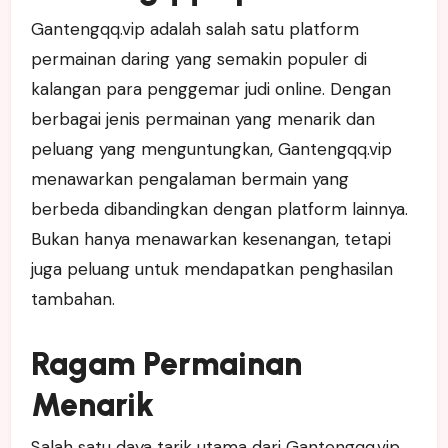
Gantengqq.vip adalah salah satu platform
permainan daring yang semakin populer di
kalangan para penggemar judi online. Dengan
berbagai jenis permainan yang menarik dan
peluang yang menguntungkan, Gantengqq.vip
menawarkan pengalaman bermain yang
berbeda dibandingkan dengan platform lainnya.
Bukan hanya menawarkan kesenangan, tetapi
juga peluang untuk mendapatkan penghasilan
tambahan.
Ragam Permainan
Menarik
Salah satu daya tarik utama dari Gantengqq.vip