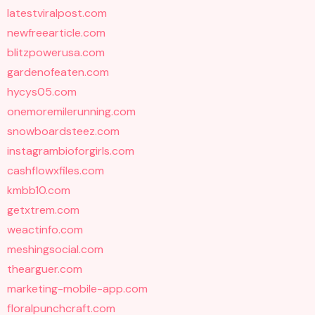
latestviralpost.com
newfreearticle.com
blitzpowerusa.com
gardenofeaten.com
hycys05.com
onemoremilerunning.com
snowboardsteez.com
instagrambioforgirls.com
cashflowxfiles.com
kmbb10.com
getxtrem.com
weactinfo.com
meshingsocial.com
thearguer.com
marketing-mobile-app.com
floralpunchcraft.com