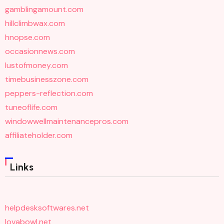
gamblingamount.com
hillclimbwax.com
hnopse.com
occasionnews.com
lustofmoney.com
timebusinesszone.com
peppers-reflection.com
tuneoflife.com
windowwellmaintenancepros.com
affiliateholder.com
Links
helpdesksoftwares.net
lovabowl.net