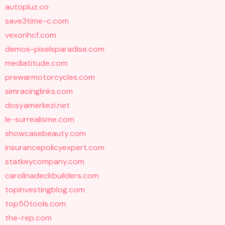
autopluz.co
save3time-c.com
vexonhcf.com
demos-pixelsparadise.com
mediatitude.com
prewarmotorcycles.com
simracinglinks.com
dosyamerkezi.net
le-surrealisme.com
showcasebeauty.com
insurancepolicyexpert.com
statkeycompany.com
carolinadeckbuilders.com
topinvestingblog.com
top50tools.com
the-rep.com