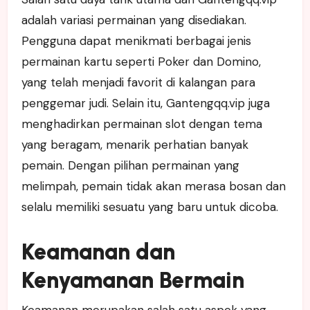
adalah variasi permainan yang disediakan.
Pengguna dapat menikmati berbagai jenis
permainan kartu seperti Poker dan Domino,
yang telah menjadi favorit di kalangan para
penggemar judi. Selain itu, Gantengqq.vip juga
menghadirkan permainan slot dengan tema
yang beragam, menarik perhatian banyak
pemain. Dengan pilihan permainan yang
melimpah, pemain tidak akan merasa bosan dan
selalu memiliki sesuatu yang baru untuk dicoba.
Keamanan dan
Kenyamanan Bermain
Keamanan merupakan salah satu aspek yang