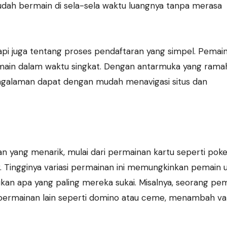
udah bermain di sela-sela waktu luangnya tanpa merasa
api juga tentang proses pendaftaran yang simpel. Pemai
ain dalam waktu singkat. Dengan antarmuka yang rama
galaman dapat dengan mudah menavigasi situs dan
yang menarik, mulai dari permainan kartu seperti poke
r. Tingginya variasi permainan ini memungkinkan pemain 
kan apa yang paling mereka sukai. Misalnya, seorang pe
ermainan lain seperti domino atau ceme, menambah var