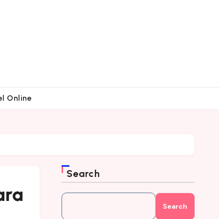
l Online
Search
ara
Search