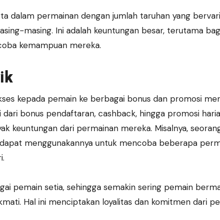
rta dalam permainan dengan jumlah taruhan yang bervaria
sing-masing. Ini adalah keuntungan besar, terutama bag
 coba kemampuan mereka.
ik
es kepada pemain ke berbagai bonus dan promosi men
ai dari bonus pendaftaran, cashback, hingga promosi hari
 keuntungan dari permainan mereka. Misalnya, seoran
 dapat menggunakannya untuk mencoba beberapa perm
i.
rgai pemain setia, sehingga semakin sering pemain berma
ati. Hal ini menciptakan loyalitas dan komitmen dari p