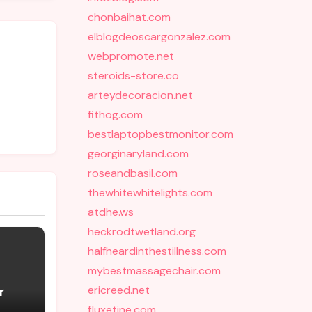
chonbaihat.com
elblogdeoscargonzalez.com
webpromote.net
steroids-store.co
arteydecoracion.net
fithog.com
bestlaptopbestmonitor.com
georginaryland.com
roseandbasil.com
thewhitewhitelights.com
atdhe.ws
heckrodtwetland.org
halfheardinthestillness.com
mybestmassagechair.com
ericreed.net
r
fluxetine.com