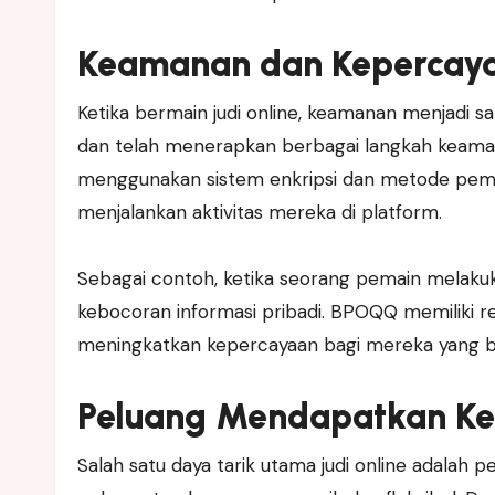
Keamanan dan Kepercay
Ketika bermain judi online, keamanan menjadi 
dan telah menerapkan berbagai langkah keaman
menggunakan sistem enkripsi dan metode pem
menjalankan aktivitas mereka di platform.
Sebagai contoh, ketika seorang pemain melakuk
kebocoran informasi pribadi. BPOQQ memiliki re
meningkatkan kepercayaan bagi mereka yang b
Peluang Mendapatkan Ke
Salah satu daya tarik utama judi online adal