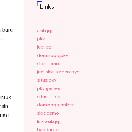
Links
n baru
asikqq
h
pkv
judi qq
dominoqq pkv
slot demo
judi slot terpercaya
situs pkv
r
pkv games
situs poker
untuk
dominoqq online
main
slot demo
iasi
link asikqq
bandarqq