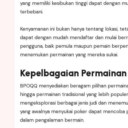
yang memiliki kesibukan tinggi dapat dengan m
terbebani.
Kenyamanan ini bukan hanya tentang lokasi, tet
dapat dengan mudah mendaftar dan mulai berm
pengguna, baik pemula maupun pemain berpen
menemukan permainan yang mereka sukai.
Kepelbagaian Permainan
BPOQQ menyediakan beragam pilihan permainan 
hingga permainan tradisional yang lebih popule
mengeksplorasi berbagai jenis judi dan menemu
yang awalnya menyukai poker dapat mencoba p
dalam pengalaman bermain.