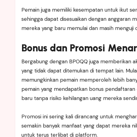
Pemain juga memiliki kesempatan untuk ikut se
sehingga dapat disesuaikan dengan anggaran ma
mereka yang baru memulai dan masih menguji
Bonus dan Promosi Menar
Bergabung dengan BPOQQ juga memberikan aks
yang tidak dapat ditemukan di tempat lain. Mul
memungkinkan pemain memperoleh lebih banyak
pemain yang mendapatkan bonus pendaftaran
baru tanpa risiko kehilangan uang mereka sendir
Promosi ini sering kali dirancang untuk mengha
semakin banyak manfaat yang dapat mereka nikm
untuk terus terlibat di platform.