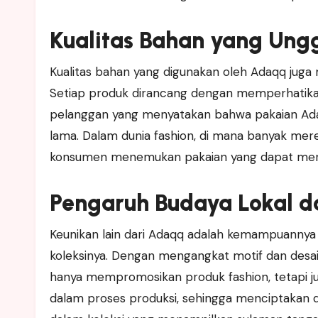
Kualitas Bahan yang Ung
Kualitas bahan yang digunakan oleh Adaqq juga
Setiap produk dirancang dengan memperhatikan 
pelanggan yang menyatakan bahwa pakaian Adaqq
lama. Dalam dunia fashion, di mana banyak mere
konsumen menemukan pakaian yang dapat mere
Pengaruh Budaya Lokal d
Keunikan lain dari Adaqq adalah kemampuannya
koleksinya. Dengan mengangkat motif dan desain 
hanya mempromosikan produk fashion, tetapi juga
dalam proses produksi, sehingga menciptakan da