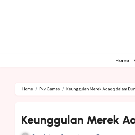
Skip
to
content
Home
Home
Pkv Games
Keunggulan Merek Adaqq dalam Dun
Keunggulan Merek Ad