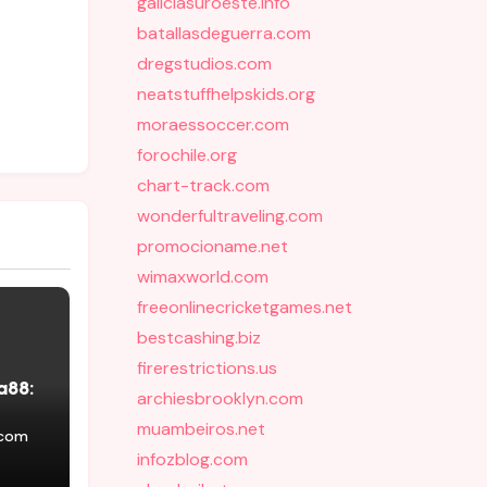
galiciasuroeste.info
batallasdeguerra.com
dregstudios.com
neatstuffhelpskids.org
moraessoccer.com
forochile.org
chart-track.com
wonderfultraveling.com
promocioname.net
wimaxworld.com
freeonlinecricketgames.net
bestcashing.biz
firerestrictions.us
a88:
archiesbrooklyn.com
muambeiros.net
.com
infozblog.com