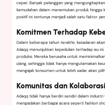
cepat. Banyak pelanggan yang mengungkapkan 
kemudahan dalam menemukan produk hingga ke
positif ini tentunya menjadi salah satu faktor 
Komitmen Terhadap Kebe
Dalam beberapa tahun terakhir, kesadaran akan
Adaqq menunjukkan kepedulian terhadap isu in
produksi. Mereka berusaha untuk meminimalka
ulang, sehingga tidak hanya mengutamakan keun
mengajak konsumen untuk lebih sadar akan pili
Komunitas dan Kolaboras
Adaqq tidak hanya berdiri sendiri dalam industr
mengadakan berbagai acara seperti fashion sho