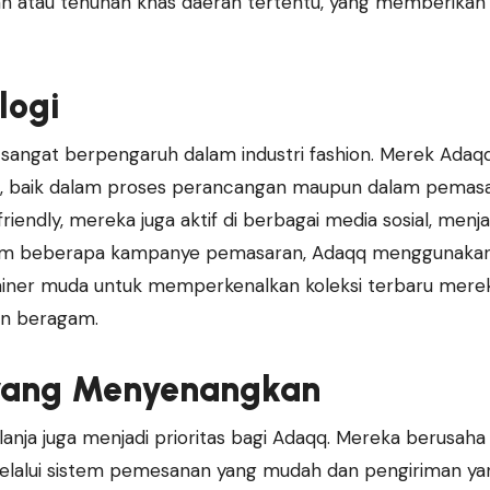
 atau tenunan khas daerah tertentu, yang memberikan n
logi
asi sangat berpengaruh dalam industri fashion. Merek Adaq
k, baik dalam proses perancangan maupun dalam pemas
riendly, mereka juga aktif di berbagai media sosial, menj
Dalam beberapa kampanye pemasaran, Adaqq menggunaka
ainer muda untuk memperkenalkan koleksi terbaru merek
an beragam.
 yang Menyenangkan
anja juga menjadi prioritas bagi Adaqq. Mereka berusaha
elalui sistem pemesanan yang mudah dan pengiriman ya