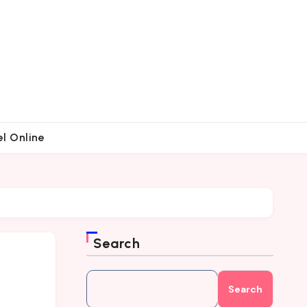
l Online
Search
Search