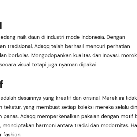
q
tradisional, Adaqq telah berhasil mencuri perhatian
 berkelas. Mengedepankan kualitas dan inovasi, merek 
cara visual tetapi juga nyaman dipakai.
f
alah desainnya yang kreatif dan orisinal. Merek ini tidak
tekstur, yang membuat setiap koleksi mereka selalu din
sim panas, Adaqq memperkenalkan pakaian dengan motif b
enciptakan harmoni antara tradisi dan modernitas. Hal 
 fashion.