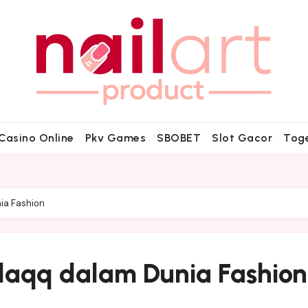
Casino Online
Pkv Games
SBOBET
Slot Gacor
Toge
ia Fashion
aqq dalam Dunia Fashion