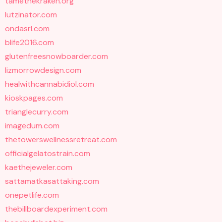
tamethekraken.org
lutzinator.com
ondasrl.com
blife2016.com
glutenfreesnowboarder.com
lizmorrowdesign.com
healwithcannabidiol.com
kioskpages.com
trianglecurry.com
imagedum.com
thetowerswellnessretreat.com
officialgelatostrain.com
kaethejeweler.com
sattamatkasattaking.com
onepetlife.com
thebillboardexperiment.com