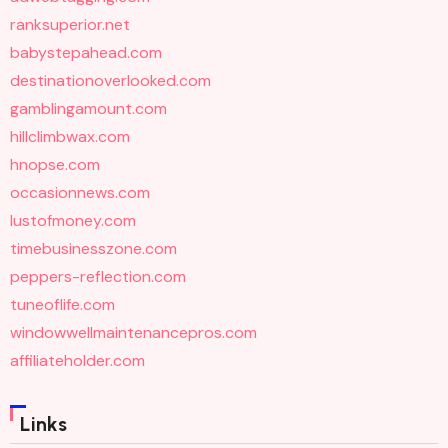
ranksuperior.net
babystepahead.com
destinationoverlooked.com
gamblingamount.com
hillclimbwax.com
hnopse.com
occasionnews.com
lustofmoney.com
timebusinesszone.com
peppers-reflection.com
tuneoflife.com
windowwellmaintenancepros.com
affiliateholder.com
Links