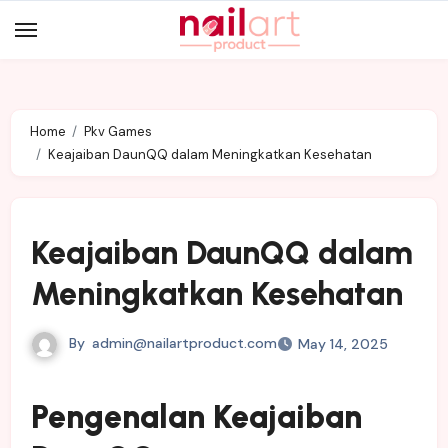
Skip
to
content
Home
Pkv Games
Keajaiban DaunQQ dalam Meningkatkan Kesehatan
Keajaiban DaunQQ dalam
Meningkatkan Kesehatan
By
admin@nailartproduct.com
May 14, 2025
Pengenalan Keajaiban