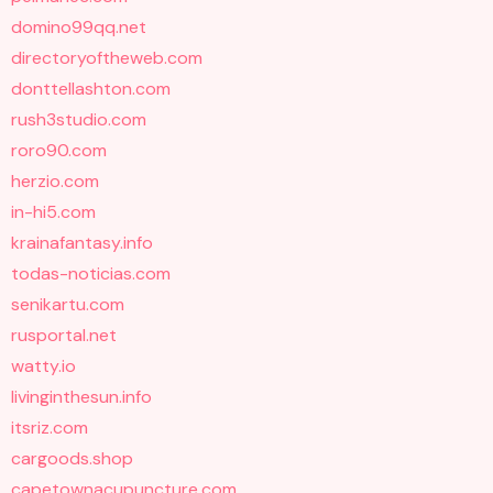
domino99qq.net
directoryoftheweb.com
donttellashton.com
rush3studio.com
roro90.com
herzio.com
in-hi5.com
krainafantasy.info
todas-noticias.com
senikartu.com
rusportal.net
watty.io
livinginthesun.info
itsriz.com
cargoods.shop
capetownacupuncture.com