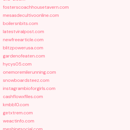
fosterscoachhousetavern.com
mesasdecultivoonline.com
boilersnbits.com
latestviralpost.com
newfreearticle.com
blitzpowerusa.com
gardenofeaten.com
hycys05.com
onemoremilerunning.com
snowboardsteez.com
instagrambioforgirls.com
cashflowxfiles.com
kmbb10.com
getxtrem.com
weactinfo.com
meshingsocial.com