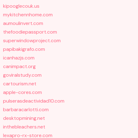
kipooglecouk.us
mykitchennhome.com
aumoulinvert.com
thefoodiepassport.com
superwindowproject.com
papibakigrafo.com
icanhazjs.com
canimpact.org
goviralstudy.com
cartourism.net
apple-cores.com
pulserasdeactividad10.com
barbaracarlotti.com
desktopmining.net
inthebleachers.net
lexapro-rx-store.com