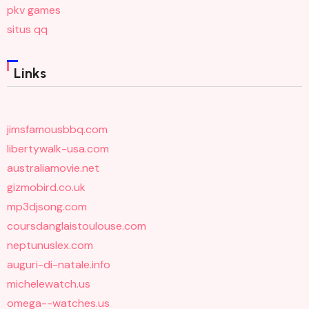
pkv games
situs qq
Links
jimsfamousbbq.com
libertywalk-usa.com
australiamovie.net
gizmobird.co.uk
mp3djsong.com
coursdanglaistoulouse.com
neptunuslex.com
auguri-di-natale.info
michelewatch.us
omega--watches.us