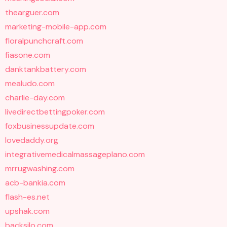
thearguer.com
marketing-mobile-app.com
floralpunchcraft.com
fiasone.com
danktankbattery.com
mealudo.com
charlie-day.com
livedirectbettingpoker.com
foxbusinessupdate.com
lovedaddy.org
integrativemedicalmassageplano.com
mrrugwashing.com
acb-bankia.com
flash-es.net
upshak.com
backsilo.com