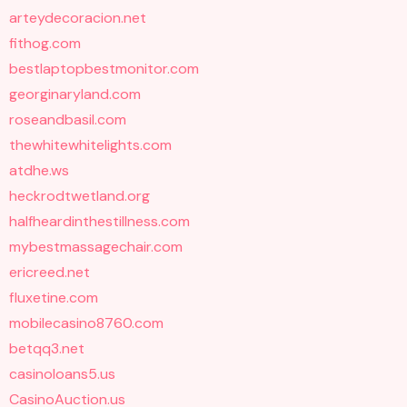
arteydecoracion.net
fithog.com
bestlaptopbestmonitor.com
georginaryland.com
roseandbasil.com
thewhitewhitelights.com
atdhe.ws
heckrodtwetland.org
halfheardinthestillness.com
mybestmassagechair.com
ericreed.net
fluxetine.com
mobilecasino8760.com
betqq3.net
casinoloans5.us
CasinoAuction.us