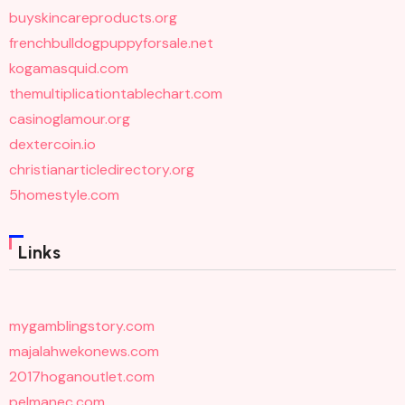
buyskincareproducts.org
frenchbulldogpuppyforsale.net
kogamasquid.com
themultiplicationtablechart.com
casinoglamour.org
dextercoin.io
christianarticledirectory.org
5homestyle.com
Links
mygamblingstory.com
majalahwekonews.com
2017hoganoutlet.com
pelmanec.com