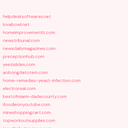
helpdesksoftwares.net
lovabowl.net
homeimprovementit.com
newstribunal.com
newsdailymagazines.com
preceptionhub.com
yeezislides.com
aobongdatotem.com
home-remedies-yeast-infection.com
electroreal.com
bestofmiami-dadecounty.com
ifoodieonyoutube.com
mineshoppingcart.com
topworkoutsupplies.com