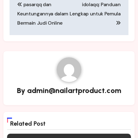
pasarqq dan
idolaqq: Panduan
navigation
Keuntungannya dalam
Lengkap untuk Pemula
Bermain Judi Online
By
admin@nailartproduct.com
Related Post