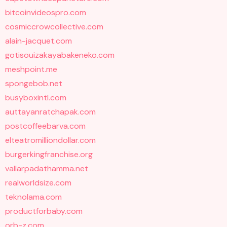
bitcoinvideospro.com
cosmiccrowcollective.com
alain-jacquet.com
gotisouizakayabakeneko.com
meshpoint.me
spongebob.net
busyboxintl.com
auttayanratchapak.com
postcoffeebarva.com
elteatromilliondollar.com
burgerkingfranchise.org
vallarpadathamma.net
realworldsize.com
teknolama.com
productforbaby.com
orb-z.com