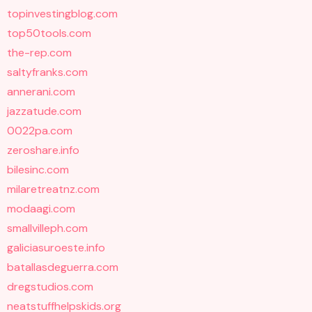
topinvestingblog.com
top50tools.com
the-rep.com
saltyfranks.com
annerani.com
jazzatude.com
0022pa.com
zeroshare.info
bilesinc.com
milaretreatnz.com
modaagi.com
smallvilleph.com
galiciasuroeste.info
batallasdeguerra.com
dregstudios.com
neatstuffhelpskids.org