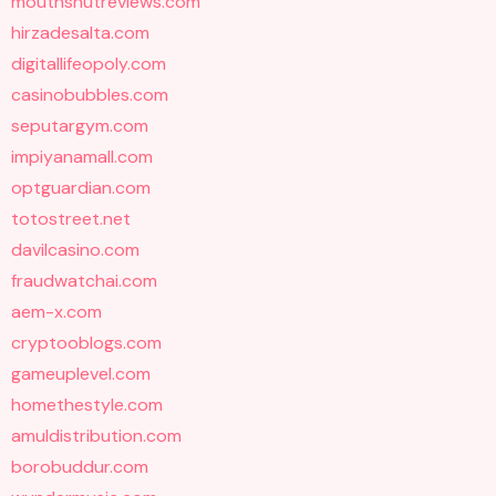
mouthshutreviews.com
hirzadesalta.com
digitallifeopoly.com
casinobubbles.com
seputargym.com
impiyanamall.com
optguardian.com
totostreet.net
davilcasino.com
fraudwatchai.com
aem-x.com
cryptooblogs.com
gameuplevel.com
homethestyle.com
amuldistribution.com
borobuddur.com