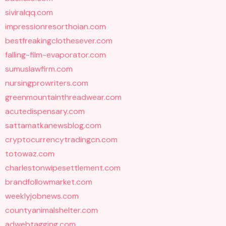
siviralqq.com
impressionresorthoian.com
bestfreakingclothesever.com
falling-film-evaporator.com
sumuslawfirm.com
nursingprowriters.com
greenmountainthreadwear.com
acutedispensary.com
sattamatkanewsblog.com
cryptocurrencytradingcn.com
totowaz.com
charlestonwipesettlement.com
brandfollowmarket.com
weeklyjobnews.com
countyanimalshelter.com
adwebtagging.com