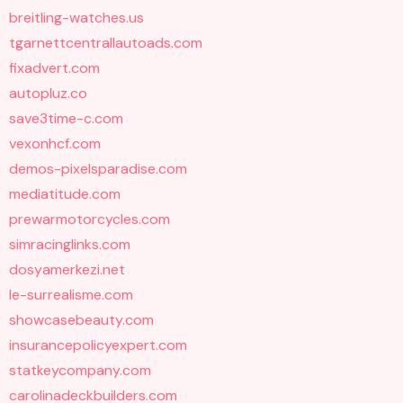
breitling-watches.us
tgarnettcentrallautoads.com
fixadvert.com
autopluz.co
save3time-c.com
vexonhcf.com
demos-pixelsparadise.com
mediatitude.com
prewarmotorcycles.com
simracinglinks.com
dosyamerkezi.net
le-surrealisme.com
showcasebeauty.com
insurancepolicyexpert.com
statkeycompany.com
carolinadeckbuilders.com