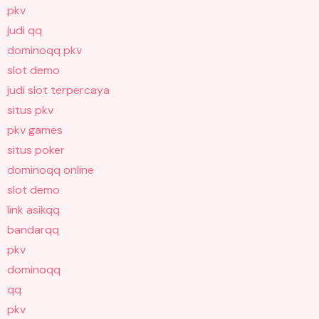
pkv
judi qq
dominoqq pkv
slot demo
judi slot terpercaya
situs pkv
pkv games
situs poker
dominoqq online
slot demo
link asikqq
bandarqq
pkv
dominoqq
qq
pkv