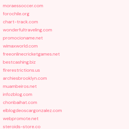
moraessoccer.com
forochile.org
chart-track.com
wonderfultraveling.com
promocioname.net
wimaxworld.com
freeonlinecricketgames.net
bestcashing.biz
firerestrictions.us
archiesbrooklyn.com
muambeiros.net
infozblog.com
chonbaihat.com
elblogdeoscargonzalez.com
webpromote.net
steroids-store.co