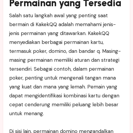
Permainan yang Tersedia
Salah satu langkah awal yang penting saat
bermain di KakekQQ adalah memahami jenis-
jenis permainan yang ditawarkan. KakekQQ
menyediakan berbagai permainan kartu,
termasuk poker, domino, dan bandar q. Masing-
masing permainan memiliki aturan dan strategi
tersendiri. Sebagai contoh, dalam permainan
poker, penting untuk mengenali tangan mana
yang kuat dan mana yang lemah. Pemain yang
dapat mengidentifikasi kombinasi kartu dengan
cepat cenderung memiliki peluang lebih besar
untuk menang.
Di sisi lain, permainan domino mengandalkan