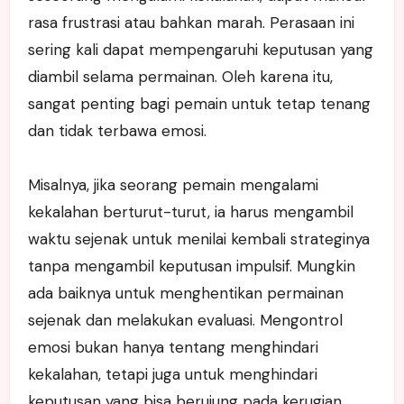
rasa frustrasi atau bahkan marah. Perasaan ini
sering kali dapat mempengaruhi keputusan yang
diambil selama permainan. Oleh karena itu,
sangat penting bagi pemain untuk tetap tenang
dan tidak terbawa emosi.
Misalnya, jika seorang pemain mengalami
kekalahan berturut-turut, ia harus mengambil
waktu sejenak untuk menilai kembali strateginya
tanpa mengambil keputusan impulsif. Mungkin
ada baiknya untuk menghentikan permainan
sejenak dan melakukan evaluasi. Mengontrol
emosi bukan hanya tentang menghindari
kekalahan, tetapi juga untuk menghindari
keputusan yang bisa berujung pada kerugian