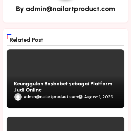
By
admin@nailartproduct.com
Related Post
Keunggulan Bosbobet sebagai Platform
Judi Online
admin@nailartproduct.com
August 1, 2026