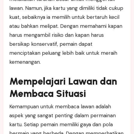
lawan. Namun, jika kartu yang dimiliki tidak cukup
kuat, sebaiknya ia memilih untuk bertaruh kecil
atau bahkan melipat. Dengan memahami kapan
harus mengambil risiko dan kapan harus
bersikap konservatif, pemain dapat
menciptakan peluang lebih baik untuk meraih
kemenangan.
Mempelajari Lawan dan
Membaca Situasi
Kemampuan untuk membaca lawan adalah
aspek yang sangat penting dalam permainan
kartu. Setiap pemain memiliki gaya dan pola
bermain yang berbeda. Dengan memperhatikan