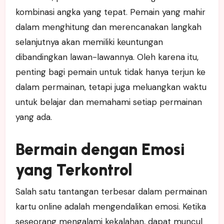
kombinasi angka yang tepat. Pemain yang mahir
dalam menghitung dan merencanakan langkah
selanjutnya akan memiliki keuntungan
dibandingkan lawan-lawannya. Oleh karena itu,
penting bagi pemain untuk tidak hanya terjun ke
dalam permainan, tetapi juga meluangkan waktu
untuk belajar dan memahami setiap permainan
yang ada.
Bermain dengan Emosi
yang Terkontrol
Salah satu tantangan terbesar dalam permainan
kartu online adalah mengendalikan emosi. Ketika
seseorang mengalami kekalahan, dapat muncul