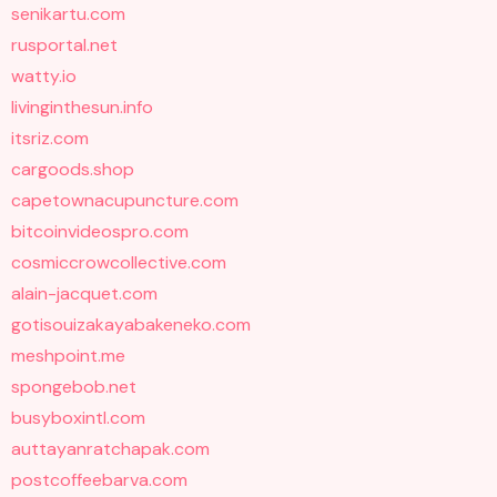
senikartu.com
rusportal.net
watty.io
livinginthesun.info
itsriz.com
cargoods.shop
capetownacupuncture.com
bitcoinvideospro.com
cosmiccrowcollective.com
alain-jacquet.com
gotisouizakayabakeneko.com
meshpoint.me
spongebob.net
busyboxintl.com
auttayanratchapak.com
postcoffeebarva.com