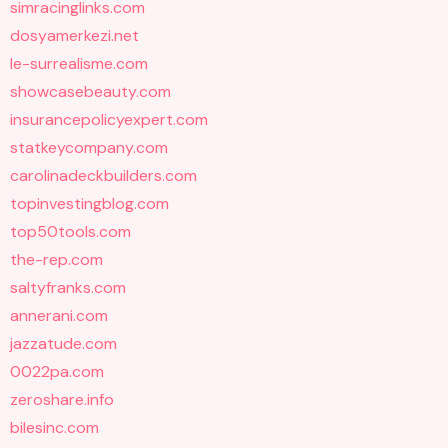
simracinglinks.com
dosyamerkezi.net
le-surrealisme.com
showcasebeauty.com
insurancepolicyexpert.com
statkeycompany.com
carolinadeckbuilders.com
topinvestingblog.com
top50tools.com
the-rep.com
saltyfranks.com
annerani.com
jazzatude.com
0022pa.com
zeroshare.info
bilesinc.com