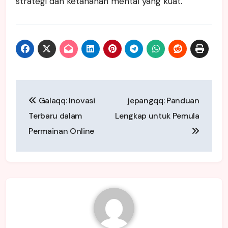
strategi dan ketahanan mental yang kuat.
Post
Galaqq: Inovasi
jepangqq: Panduan
navigation
Terbaru dalam
Lengkap untuk Pemula
Permainan Online