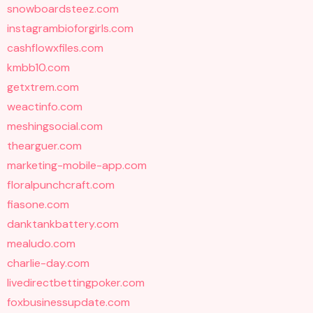
snowboardsteez.com
instagrambioforgirls.com
cashflowxfiles.com
kmbb10.com
getxtrem.com
weactinfo.com
meshingsocial.com
thearguer.com
marketing-mobile-app.com
floralpunchcraft.com
fiasone.com
danktankbattery.com
mealudo.com
charlie-day.com
livedirectbettingpoker.com
foxbusinessupdate.com