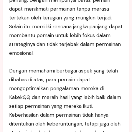
penting. Dengan mempunyai batas, pemain
dapat menikmati permainan tanpa merasa
tertekan oleh kerugian yang mungkin terjadi.
Selain itu, memiliki rencana jangka panjang dapat
membantu pemain untuk lebih fokus dalam
strateginya dan tidak terjebak dalam permainan
emosional.
Dengan memahami berbagai aspek yang telah
dibahas di atas, para pemain dapat
mengoptimalkan pengalaman mereka di
KakekQQ dan meraih hasil yang lebih baik dalam
setiap permainan yang mereka ikuti.
Keberhasilan dalam permainan tidak hanya
ditentukan oleh keberuntungan, tetapi juga oleh