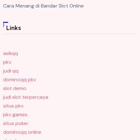
Cara Menang di Bandar Slot Online
Links
asikqq
pkv
judi qq
dominoqq pkv
slot demo
judi slot terpercaya
situs pkv
pkv games
situs poker
dominoqq online