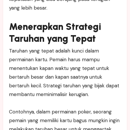
yang lebih besar.
Menerapkan Strategi
Taruhan yang Tepat
Taruhan yang tepat adalah kunci dalam
permainan kartu. Pemain harus mampu
menentukan kapan waktu yang tepat untuk
bertaruh besar dan kapan saatnya untuk
bertaruh kecil. Strategi taruhan yang bijak dapat
membantu meminimalisir kerugian.
Contohnya, dalam permainan poker, seorang
pemain yang memiliki kartu bagus mungkin ingin
melakukan taruhan besar untuk menggertak