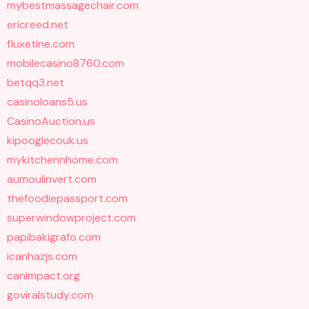
mybestmassagechair.com
ericreed.net
fluxetine.com
mobilecasino8760.com
betqq3.net
casinoloans5.us
CasinoAuction.us
kipooglecouk.us
mykitchennhome.com
aumoulinvert.com
thefoodiepassport.com
superwindowproject.com
papibakigrafo.com
icanhazjs.com
canimpact.org
goviralstudy.com