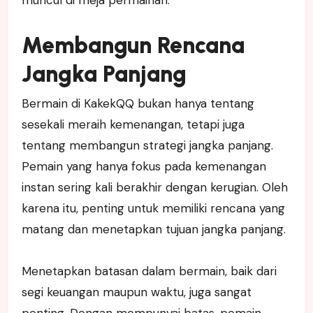
Membangun Rencana
Jangka Panjang
Bermain di KakekQQ bukan hanya tentang
sesekali meraih kemenangan, tetapi juga
tentang membangun strategi jangka panjang.
Pemain yang hanya fokus pada kemenangan
instan sering kali berakhir dengan kerugian. Oleh
karena itu, penting untuk memiliki rencana yang
matang dan menetapkan tujuan jangka panjang.
Menetapkan batasan dalam bermain, baik dari
segi keuangan maupun waktu, juga sangat