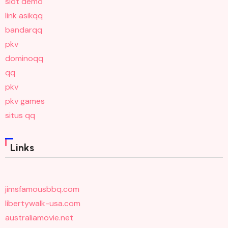
slot demo
link asikqq
bandarqq
pkv
dominoqq
qq
pkv
pkv games
situs qq
Links
jimsfamousbbq.com
libertywalk-usa.com
australiamovie.net