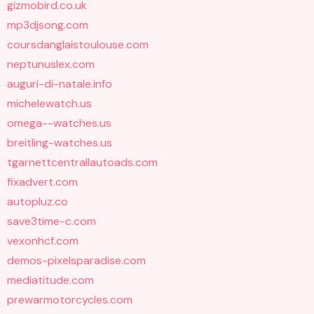
gizmobird.co.uk
mp3djsong.com
coursdanglaistoulouse.com
neptunuslex.com
auguri-di-natale.info
michelewatch.us
omega--watches.us
breitling-watches.us
tgarnettcentrallautoads.com
fixadvert.com
autopluz.co
save3time-c.com
vexonhcf.com
demos-pixelsparadise.com
mediatitude.com
prewarmotorcycles.com