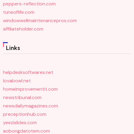
peppers-reflection.com
tuneoflife.com
windowwellmaintenancepros.com
affiliateholder.com
Links
helpdesksoftwares.net
lovabowl.net
homeimprovementit.com
newstribunal.com
newsdailymagazines.com
preceptionhub.com
yeezislides.com
aobongdatotem.com