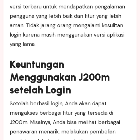
versi terbaru untuk mendapatkan pengalaman
pengguna yang lebih baik dan fitur yang lebih
aman. Tidak jarang orang mengalami kesulitan
login karena masih menggunakan versi aplikasi
yang lama.
Keuntungan
Menggunakan J200m
setelah Login
Setelah berhasil login, Anda akan dapat
mengakses berbagai fitur yang tersedia di
J200m. Misalnya, Anda bisa melihat berbagai
penawaran menarik, melakukan pembelian