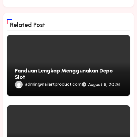
Related Post
Panduan Lengkap Menggunakan Depo
Slot
admin@nailartproduct.com
August 6, 2026