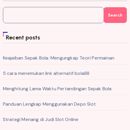
Search
Recent posts
Keajaiban Sepak Bola: Mengungkap Teori Permainan
5 cara menemukan link alternatif bola88
Menghitung Lama Waktu Pertandingan Sepak Bola
Panduan Lengkap Menggunakan Depo Slot
Strategi Menang di Judi Slot Online