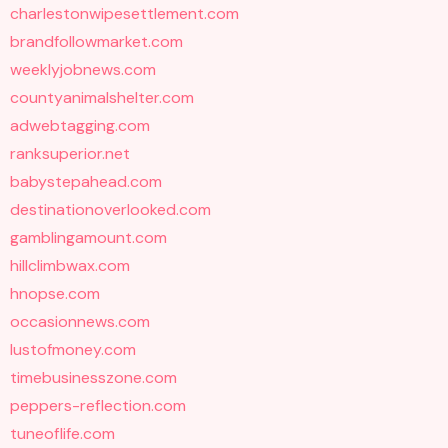
charlestonwipesettlement.com
brandfollowmarket.com
weeklyjobnews.com
countyanimalshelter.com
adwebtagging.com
ranksuperior.net
babystepahead.com
destinationoverlooked.com
gamblingamount.com
hillclimbwax.com
hnopse.com
occasionnews.com
lustofmoney.com
timebusinesszone.com
peppers-reflection.com
tuneoflife.com