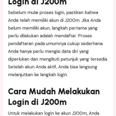
Login di J200m
Sebelum mulai proses login, pastikan bahwa
Anda telah memiliki akun di J200m. Jika Anda
belum memiliki akun, langkah pertama yang
perlu dilakukan adalah mendaftar. Proses
pendaftaran pada umumnya cukup sederhana.
Anda hanya perlu mengisi data diri yang
diperlukan dan mengikuti petunjuk yang tersedia.
Setelah akun Anda aktif, Anda bisa langsung
melanjutkan ke langkah login.
Cara Mudah Melakukan
Login di J200m
Untuk melakukan login ke akun J200m, Anda