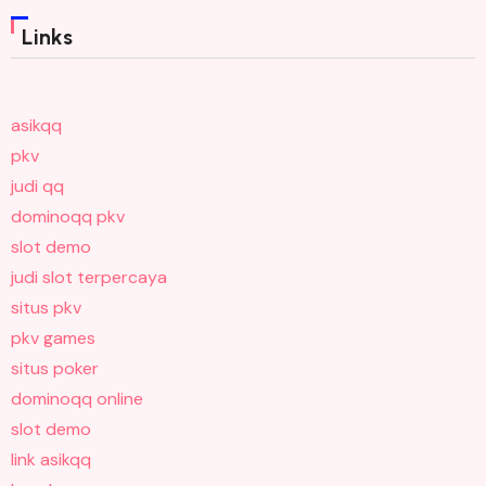
Links
asikqq
pkv
judi qq
dominoqq pkv
slot demo
judi slot terpercaya
situs pkv
pkv games
situs poker
dominoqq online
slot demo
link asikqq