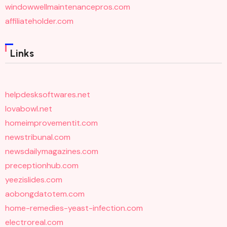
windowwellmaintenancepros.com
affiliateholder.com
Links
helpdesksoftwares.net
lovabowl.net
homeimprovementit.com
newstribunal.com
newsdailymagazines.com
preceptionhub.com
yeezislides.com
aobongdatotem.com
home-remedies-yeast-infection.com
electroreal.com