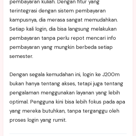
pembayaran kuliah. Dengan fitur yang
terintegrasi dengan sistem pembayaran
kampusnya, dia merasa sangat memudahkan.
Setiap kali login, dia bisa langsung melakukan
pembayaran tanpa perlu repot mencari info
pembayaran yang mungkin berbeda setiap
semester.
Dengan segala kemudahan ini, login ke J200m
bukan hanya tentang akses, tetapi juga tentang
pengalaman menggunakan layanan yang lebih
optimal. Pengguna kini bisa lebih fokus pada apa
yang mereka butuhkan, tanpa terganggu oleh
proses login yang rumit.