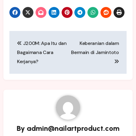
Post
J200M: Apa Itu dan
Keberanian dalam
navigation
Bagaimana Cara
Bermain di Jamintoto
Kerjanya?
By
admin@nailartproduct.com