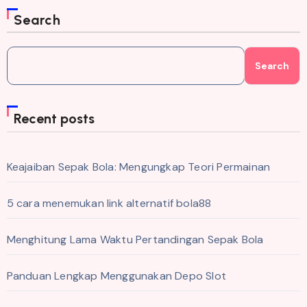
Search
Search
Recent posts
Keajaiban Sepak Bola: Mengungkap Teori Permainan
5 cara menemukan link alternatif bola88
Menghitung Lama Waktu Pertandingan Sepak Bola
Panduan Lengkap Menggunakan Depo Slot