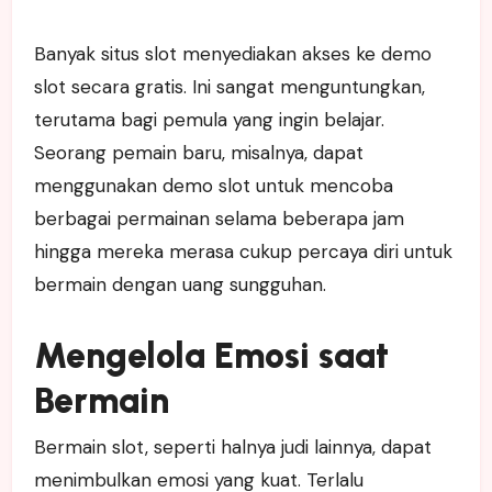
Banyak situs slot menyediakan akses ke demo
slot secara gratis. Ini sangat menguntungkan,
terutama bagi pemula yang ingin belajar.
Seorang pemain baru, misalnya, dapat
menggunakan demo slot untuk mencoba
berbagai permainan selama beberapa jam
hingga mereka merasa cukup percaya diri untuk
bermain dengan uang sungguhan.
Mengelola Emosi saat
Bermain
Bermain slot, seperti halnya judi lainnya, dapat
menimbulkan emosi yang kuat. Terlalu