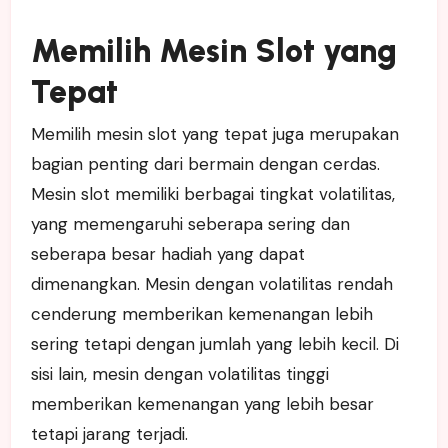
Memilih Mesin Slot yang
Tepat
Memilih mesin slot yang tepat juga merupakan
bagian penting dari bermain dengan cerdas.
Mesin slot memiliki berbagai tingkat volatilitas,
yang memengaruhi seberapa sering dan
seberapa besar hadiah yang dapat
dimenangkan. Mesin dengan volatilitas rendah
cenderung memberikan kemenangan lebih
sering tetapi dengan jumlah yang lebih kecil. Di
sisi lain, mesin dengan volatilitas tinggi
memberikan kemenangan yang lebih besar
tetapi jarang terjadi.