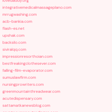
lovedaddy.org
integrativemedicalmassageplano.com
mrrugwashing.com
acb-bankia.com
flash-es.net
upshak.com
backsilo.com
siviralqq.com
impressionresorthoian.com
bestfreakingclothesever.com
falling-film-evaporator.com
sumuslawfirm.com
nursingprowriters.com
greenmountainthreadwear.com
acutedispensary.com
sattamatkanewsblog.com