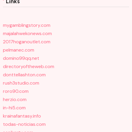
Links
mygamblingstory.com
majalahwekonews.com
2017hoganoutlet.com
pelmanec.com
domino99qq.net
directoryoftheweb.com
donttellashton.com
rush3studio.com
roro90.com
herzio.com
in-hi5.com
krainafantasy.info
todas-noticias.com