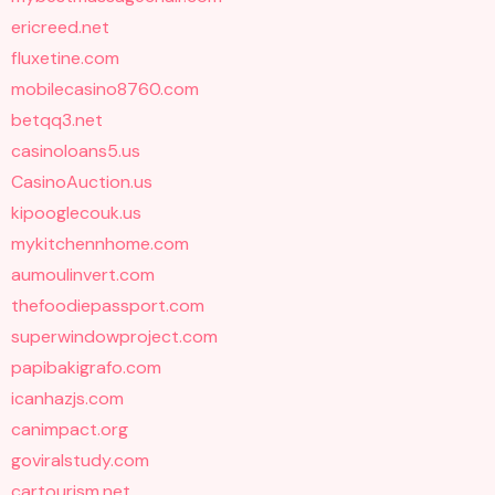
ericreed.net
fluxetine.com
mobilecasino8760.com
betqq3.net
casinoloans5.us
CasinoAuction.us
kipooglecouk.us
mykitchennhome.com
aumoulinvert.com
thefoodiepassport.com
superwindowproject.com
papibakigrafo.com
icanhazjs.com
canimpact.org
goviralstudy.com
cartourism.net