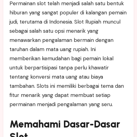
Permainan slot telah menjadi salah satu bentuk
hiburan yang sangat populer di kalangan pemain
judi, terutama di Indonesia. Slot Rupiah muncul
sebagai salah satu opsi menarik yang
menawarkan pengalaman bermain dengan
taruhan dalam mata uang rupiah. Ini
memberikan kemudahan bagi pemain lokal
untuk berpartisipasi tanpa perlu khawatir
tentang konversi mata uang atau biaya
tambahan. Slots ini memiliki berbagai tema dan
fitur menarik yang dapat membuat setiap
permainan menjadi pengalaman yang seru.
Memahami Dasar-Dasar
Slot