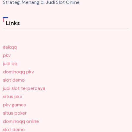
Strategi Menang di Judi Slot Online
Links
asikqq
pkv
judi qq
dominoqq pkv
slot demo
judi slot terpercaya
situs pkv
pkv games
situs poker
dominoqq online
slot demo