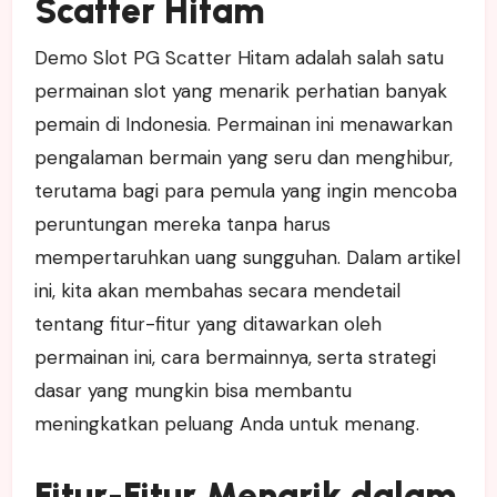
Scatter Hitam
Demo Slot PG Scatter Hitam adalah salah satu
permainan slot yang menarik perhatian banyak
pemain di Indonesia. Permainan ini menawarkan
pengalaman bermain yang seru dan menghibur,
terutama bagi para pemula yang ingin mencoba
peruntungan mereka tanpa harus
mempertaruhkan uang sungguhan. Dalam artikel
ini, kita akan membahas secara mendetail
tentang fitur-fitur yang ditawarkan oleh
permainan ini, cara bermainnya, serta strategi
dasar yang mungkin bisa membantu
meningkatkan peluang Anda untuk menang.
Fitur-Fitur Menarik dalam