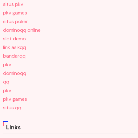
situs pkv
pkv games
situs poker
dominoqq online
slot demo
link asikqq
bandarqq
pkv
dominoqq
qq
pkv
pkv games
situs qq
Links