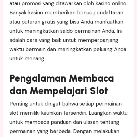
atau promosi yang ditawarkan oleh kasino online.
Banyak kasino memberikan bonus pendaftaran
atau putaran gratis yang bisa Anda manfaatkan
untuk meningkatkan saldo permainan Anda. Ini
adalah cara yang baik untuk memperpanjang
waktu bermain dan meningkatkan peluang Anda
untuk menang.
Pengalaman Membaca
dan Mempelajari Slot
Penting untuk diingat bahwa setiap permainan
slot memiliki keunikan tersendiri. Luangkan waktu
untuk membaca panduan dan ulasan tentang
permainan yang berbeda. Dengan melakukan