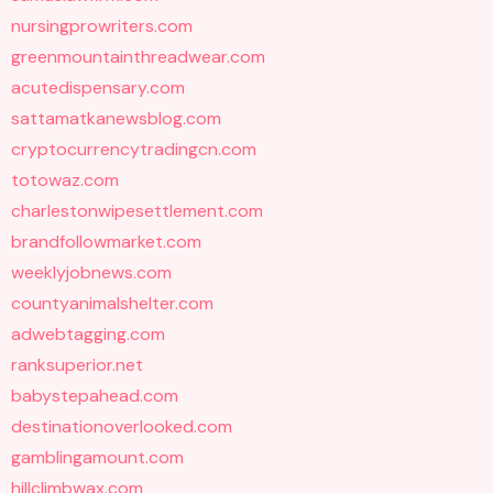
nursingprowriters.com
greenmountainthreadwear.com
acutedispensary.com
sattamatkanewsblog.com
cryptocurrencytradingcn.com
totowaz.com
charlestonwipesettlement.com
brandfollowmarket.com
weeklyjobnews.com
countyanimalshelter.com
adwebtagging.com
ranksuperior.net
babystepahead.com
destinationoverlooked.com
gamblingamount.com
hillclimbwax.com