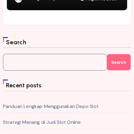
Search
Search
Recent posts
Panduan Lengkap Menggunakan Depo Slot
Strategi Menang di Judi Slot Online