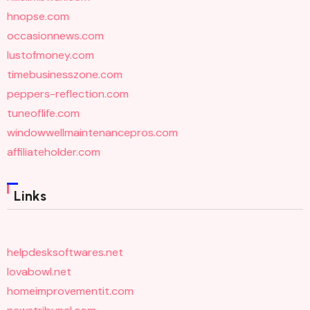
hnopse.com
occasionnews.com
lustofmoney.com
timebusinesszone.com
peppers-reflection.com
tuneoflife.com
windowwellmaintenancepros.com
affiliateholder.com
Links
helpdesksoftwares.net
lovabowl.net
homeimprovementit.com