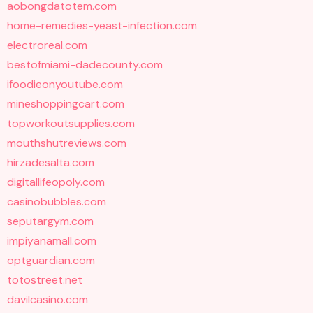
aobongdatotem.com
home-remedies-yeast-infection.com
electroreal.com
bestofmiami-dadecounty.com
ifoodieonyoutube.com
mineshoppingcart.com
topworkoutsupplies.com
mouthshutreviews.com
hirzadesalta.com
digitallifeopoly.com
casinobubbles.com
seputargym.com
impiyanamall.com
optguardian.com
totostreet.net
davilcasino.com