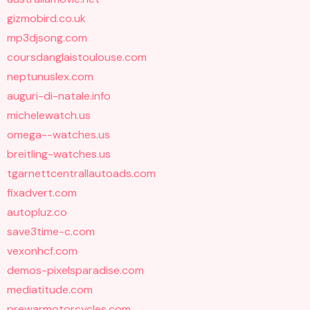
gizmobird.co.uk
mp3djsong.com
coursdanglaistoulouse.com
neptunuslex.com
auguri-di-natale.info
michelewatch.us
omega--watches.us
breitling-watches.us
tgarnettcentrallautoads.com
fixadvert.com
autopluz.co
save3time-c.com
vexonhcf.com
demos-pixelsparadise.com
mediatitude.com
prewarmotorcycles.com