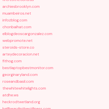
archiesbrooklyn.com
muambeiros.net
infozblog.com
chonbaihat.com
elblogdeoscargonzalez.com
webpromote.net
steroids-store.co
arteydecoracion.net
fithog.com
bestlaptopbestmonitor.com
georginaryland.com
roseandbasil.com
thewhitewhitelights.com
atdhe.ws
heckrodtwetland.org
halfheardinthestillness.com