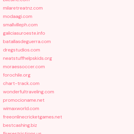
milaretreatnz.com
modaagi.com
smallvilleph.com
galiciasuroeste.info
batallasdeguerra.com
dregstudios.com
neatstuffhelpskids.org
moraessoccer.com
forochile.org
chart-track.com
wonderfultraveling.com
promocioname.net
wimaxworld.com
freeonlinecricketgames.net
bestcashing.biz
firerestrictions.us