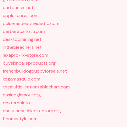
cartourism.net
apple-cores.com
pulserasdeactividad10.com
barbaracarlotti.com
desktopmining.net
inthebleachers.net
lexapro-rx-store.com
buyskincareproducts.org
frenchbulldogpuppyforsale.net
kogamasquid.com
themultiplicationtablechart.com
casinoglamour.org
dextercoin.io
christianarticledirectory.org
5homestyle.com