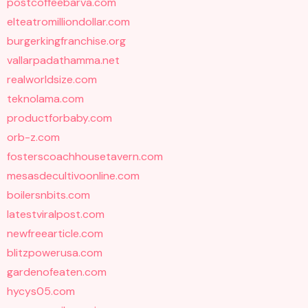
postcoffeebarva.com
elteatromilliondollar.com
burgerkingfranchise.org
vallarpadathamma.net
realworldsize.com
teknolama.com
productforbaby.com
orb-z.com
fosterscoachhousetavern.com
mesasdecultivoonline.com
boilersnbits.com
latestviralpost.com
newfreearticle.com
blitzpowerusa.com
gardenofeaten.com
hycys05.com