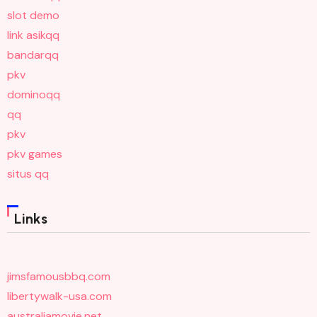
slot demo
link asikqq
bandarqq
pkv
dominoqq
qq
pkv
pkv games
situs qq
Links
jimsfamousbbq.com
libertywalk-usa.com
australiamovie.net