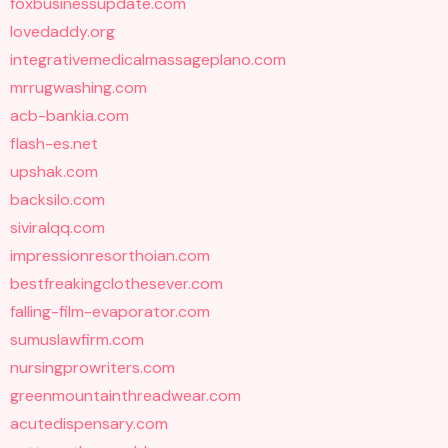
foxbusinessupdate.com
lovedaddy.org
integrativemedicalmassageplano.com
mrrugwashing.com
acb-bankia.com
flash-es.net
upshak.com
backsilo.com
siviralqq.com
impressionresorthoian.com
bestfreakingclothesever.com
falling-film-evaporator.com
sumuslawfirm.com
nursingprowriters.com
greenmountainthreadwear.com
acutedispensary.com