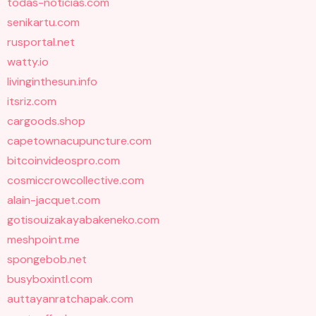
todas-noticias.com
senikartu.com
rusportal.net
watty.io
livinginthesun.info
itsriz.com
cargoods.shop
capetownacupuncture.com
bitcoinvideospro.com
cosmiccrowcollective.com
alain-jacquet.com
gotisouizakayabakeneko.com
meshpoint.me
spongebob.net
busyboxintl.com
auttayanratchapak.com