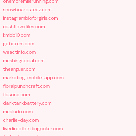
onemoremilerunning.com
snowboardsteez.com
instagrambioforgirls.com
cashflowxfiles.com
kmbb10.com
getxtrem.com
weactinfo.com
meshingsocial.com
thearguer.com
marketing-mobile-app.com
floralpunchcraft.com
fiasone.com
danktankbattery.com
mealudo.com
charlie-day.com
livedirectbettingpoker.com