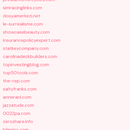
simracinglinks.com
dosyamerkezi.net
le-surrealisme.com
showcasebeauty.com
insurancepolicyexpert.com
statkeycompany.com
carolinadeckbuilders.com
topinvestingblog.com
top50tools.com
the-rep.com
saltyfranks.com
annerani.com
jazzatude.com
0022pa.com
zeroshare.info
bilesinc.com