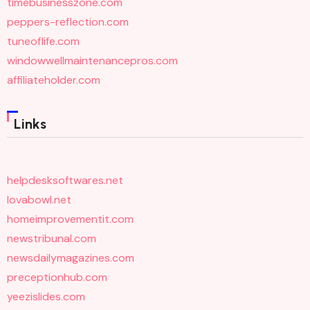
timebusinesszone.com
peppers-reflection.com
tuneoflife.com
windowwellmaintenancepros.com
affiliateholder.com
Links
helpdesksoftwares.net
lovabowl.net
homeimprovementit.com
newstribunal.com
newsdailymagazines.com
preceptionhub.com
yeezislides.com