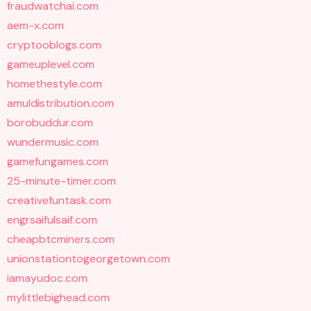
fraudwatchai.com
aem-x.com
cryptooblogs.com
gameuplevel.com
homethestyle.com
amuldistribution.com
borobuddur.com
wundermusic.com
gamefungames.com
25-minute-timer.com
creativefuntask.com
engrsaifulsaif.com
cheapbtcminers.com
unionstationtogeorgetown.com
iamayudoc.com
mylittlebighead.com