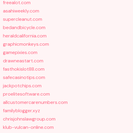
freealot.com
asahiweekly.com
supercleanut.com
bedandbicycle.com
heraldcalifornia.com
graphicmonkeys.com
gamepixies.com
drawneastart.com
fasthokislot88.com
safecasinotips.com
jackpotchips.com
proelitesoftware.com
allcustomercarenumbers.com
familyblogger.xyz
chrisjohnslawgroup.com
klub-vulcan-online.com