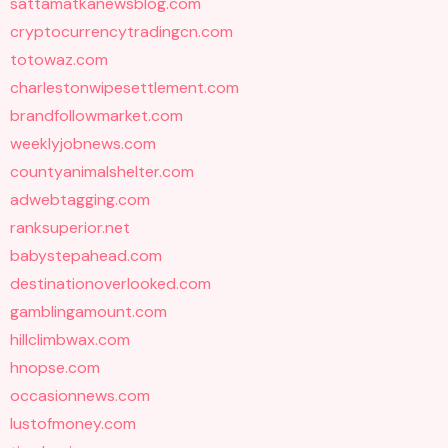
sattamatkanewsblog.com
cryptocurrencytradingcn.com
totowaz.com
charlestonwipesettlement.com
brandfollowmarket.com
weeklyjobnews.com
countyanimalshelter.com
adwebtagging.com
ranksuperior.net
babystepahead.com
destinationoverlooked.com
gamblingamount.com
hillclimbwax.com
hnopse.com
occasionnews.com
lustofmoney.com