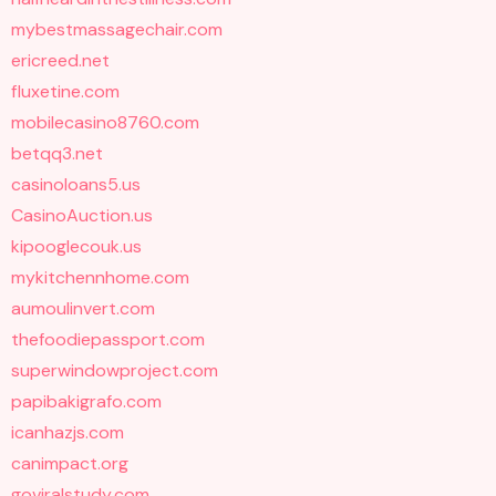
mybestmassagechair.com
ericreed.net
fluxetine.com
mobilecasino8760.com
betqq3.net
casinoloans5.us
CasinoAuction.us
kipooglecouk.us
mykitchennhome.com
aumoulinvert.com
thefoodiepassport.com
superwindowproject.com
papibakigrafo.com
icanhazjs.com
canimpact.org
goviralstudy.com