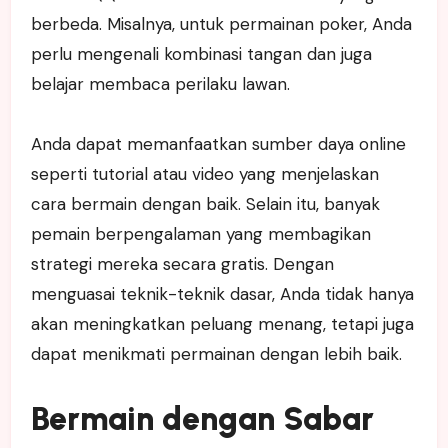
berbeda. Misalnya, untuk permainan poker, Anda
perlu mengenali kombinasi tangan dan juga
belajar membaca perilaku lawan.
Anda dapat memanfaatkan sumber daya online
seperti tutorial atau video yang menjelaskan
cara bermain dengan baik. Selain itu, banyak
pemain berpengalaman yang membagikan
strategi mereka secara gratis. Dengan
menguasai teknik-teknik dasar, Anda tidak hanya
akan meningkatkan peluang menang, tetapi juga
dapat menikmati permainan dengan lebih baik.
Bermain dengan Sabar