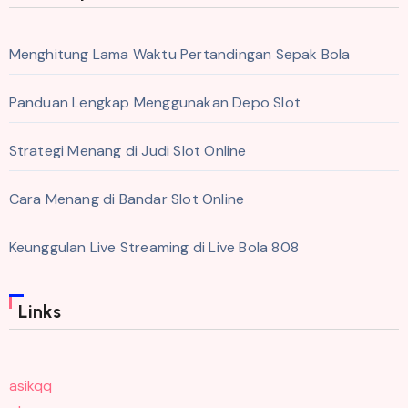
Menghitung Lama Waktu Pertandingan Sepak Bola
Panduan Lengkap Menggunakan Depo Slot
Strategi Menang di Judi Slot Online
Cara Menang di Bandar Slot Online
Keunggulan Live Streaming di Live Bola 808
Links
asikqq