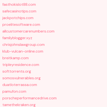
fasthokislot88.com
safecasinotips.com
jackpotchips.com
proelitesoftware.com
allcustomercarenumbers.com
familyblogger.xyz
chrisjohnslawgroup.com
klub-vulcan-online.com
breitkamp.com
tripleyresidence.com
softtorrents.org
somosvulnerables.org
duatloterrassa.com
pamufon.com
porscheperformancedrive.com
tamethekraken.org