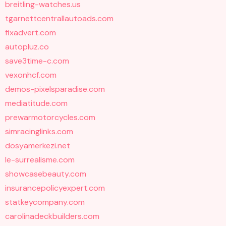
breitling-watches.us
tgarnettcentrallautoads.com
fixadvert.com
autopluz.co
save3time-c.com
vexonhcf.com
demos-pixelsparadise.com
mediatitude.com
prewarmotorcycles.com
simracinglinks.com
dosyamerkezi.net
le-surrealisme.com
showcasebeauty.com
insurancepolicyexpert.com
statkeycompany.com
carolinadeckbuilders.com