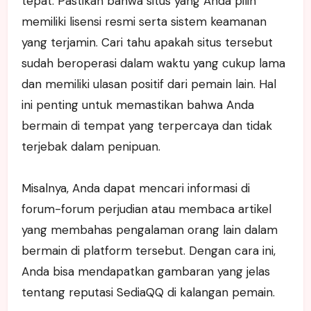
tepat. Pastikan bahwa situs yang Anda pilih
memiliki lisensi resmi serta sistem keamanan
yang terjamin. Cari tahu apakah situs tersebut
sudah beroperasi dalam waktu yang cukup lama
dan memiliki ulasan positif dari pemain lain. Hal
ini penting untuk memastikan bahwa Anda
bermain di tempat yang terpercaya dan tidak
terjebak dalam penipuan.
Misalnya, Anda dapat mencari informasi di
forum-forum perjudian atau membaca artikel
yang membahas pengalaman orang lain dalam
bermain di platform tersebut. Dengan cara ini,
Anda bisa mendapatkan gambaran yang jelas
tentang reputasi SediaQQ di kalangan pemain.