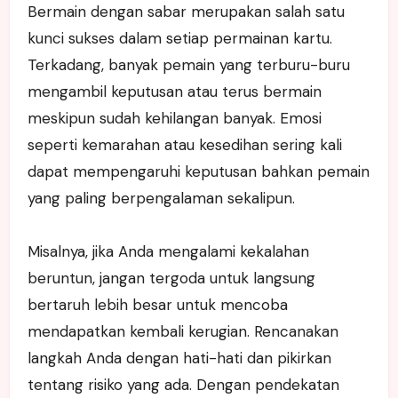
Bermain dengan sabar merupakan salah satu
kunci sukses dalam setiap permainan kartu.
Terkadang, banyak pemain yang terburu-buru
mengambil keputusan atau terus bermain
meskipun sudah kehilangan banyak. Emosi
seperti kemarahan atau kesedihan sering kali
dapat mempengaruhi keputusan bahkan pemain
yang paling berpengalaman sekalipun.
Misalnya, jika Anda mengalami kekalahan
beruntun, jangan tergoda untuk langsung
bertaruh lebih besar untuk mencoba
mendapatkan kembali kerugian. Rencanakan
langkah Anda dengan hati-hati dan pikirkan
tentang risiko yang ada. Dengan pendekatan