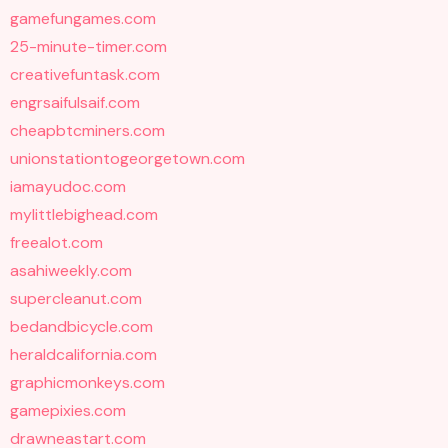
gamefungames.com
25-minute-timer.com
creativefuntask.com
engrsaifulsaif.com
cheapbtcminers.com
unionstationtogeorgetown.com
iamayudoc.com
mylittlebighead.com
freealot.com
asahiweekly.com
supercleanut.com
bedandbicycle.com
heraldcalifornia.com
graphicmonkeys.com
gamepixies.com
drawneastart.com