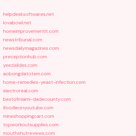
helpdesksoftwares.net
lovabowl.net
homeimprovementit.com
newstribunal.com
newsdailymagazines.com
preceptionhub.com
yeezislides.com
aobongdatotem.com
home-remedies-yeast-infection.com
electroreal.com
bestofmiami-dadecounty.com
ifoodieonyoutube.com
mineshoppingcart.com
topworkoutsupplies.com
mouthshutreviews.com