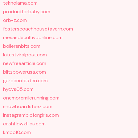
teknolama.com
productforbaby.com
orb-z.com
fosterscoachhousetavern.com
mesasdecultivoonline.com
boilersnbits.com
latestviralpost.com
newfreearticle.com
blitzpowerusa.com
gardenofeaten.com
hycys05.com
onemoremilerunning.com
snowboardsteez.com
instagrambioforgirls.com
cashflowxfiles.com
kmbb10.com