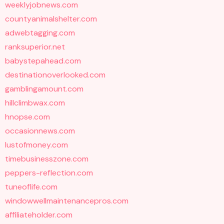
weeklyjobnews.com
countyanimalshelter.com
adwebtagging.com
ranksuperior.net
babystepahead.com
destinationoverlooked.com
gamblingamount.com
hillclimbwax.com
hnopse.com
occasionnews.com
lustofmoney.com
timebusinesszone.com
peppers-reflection.com
tuneoflife.com
windowwellmaintenancepros.com
affiliateholder.com