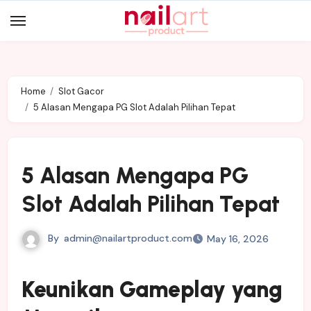
Skip
to
content
Home
Slot Gacor
5 Alasan Mengapa PG Slot Adalah Pilihan Tepat
5 Alasan Mengapa PG
Slot Adalah Pilihan Tepat
By
admin@nailartproduct.com
May 16, 2026
Keunikan Gameplay yang