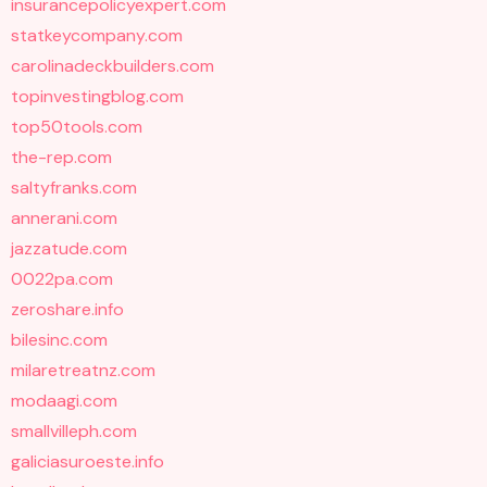
insurancepolicyexpert.com
statkeycompany.com
carolinadeckbuilders.com
topinvestingblog.com
top50tools.com
the-rep.com
saltyfranks.com
annerani.com
jazzatude.com
0022pa.com
zeroshare.info
bilesinc.com
milaretreatnz.com
modaagi.com
smallvilleph.com
galiciasuroeste.info