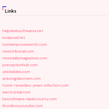
Links
helpdesksoftwares.net
lovabowl.net
homeimprovementit.com
newstribunal.com
newsdailymagazines.com
preceptionhub.com
yeezislides.com
aobongdatotem.com
home-remedies-yeast-infection.com
electroreal.com
bestofmiami-dadecounty.com
ifoodieonyoutube.com