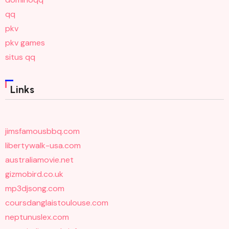
qq
pkv
pkv games
situs qq
Links
jimsfamousbbq.com
libertywalk-usa.com
australiamovie.net
gizmobird.co.uk
mp3djsong.com
coursdanglaistoulouse.com
neptunuslex.com