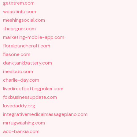
getxtrem.com
weactinfo.com
meshingsocial.com
thearguer.com
marketing-mobile-app.com
floralpunchcraft.com
fiasone.com
danktankbattery.com
mealudo.com
charlie-day.com
livedirectbettingpoker.com
foxbusinessupdate.com
lovedaddy.org
integrativemedicalmassageplano.com
mrrugwashing.com
acb-bankia.com