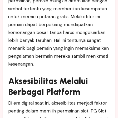
permainan, pemain mungkin ditemukan dengan
simbol tertentu yang memberikan kesempatan
untuk memicu putaran gratis. Melalui fitur ini,
pemain dapat berpeluang mendapatkan
kemenangan besar tanpa harus mengeluarkan
lebih banyak taruhan. Hal ini tentunya sangat
menarik bagi pemain yang ingin memaksimalkan
pengalaman bermain mereka sambil menikmati
kesenangan.
Aksesibilitas Melalui
Berbagai Platform
Di era digital saat ini, aksesibilitas menjadi faktor
penting dalam memilih permainan slot. PG Slot