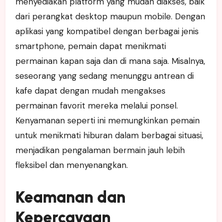
menyediakan platform yang mudah diakses, baik
dari perangkat desktop maupun mobile. Dengan
aplikasi yang kompatibel dengan berbagai jenis
smartphone, pemain dapat menikmati
permainan kapan saja dan di mana saja. Misalnya,
seseorang yang sedang menunggu antrean di
kafe dapat dengan mudah mengakses
permainan favorit mereka melalui ponsel.
Kenyamanan seperti ini memungkinkan pemain
untuk menikmati hiburan dalam berbagai situasi,
menjadikan pengalaman bermain jauh lebih
fleksibel dan menyenangkan.
Keamanan dan
Kepercayaan