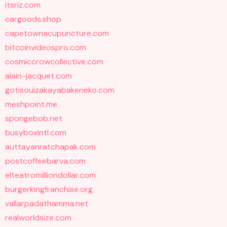
itsriz.com
cargoods.shop
capetownacupuncture.com
bitcoinvideospro.com
cosmiccrowcollective.com
alain-jacquet.com
gotisouizakayabakeneko.com
meshpoint.me
spongebob.net
busyboxintl.com
auttayanratchapak.com
postcoffeebarva.com
elteatromilliondollar.com
burgerkingfranchise.org
vallarpadathamma.net
realworldsize.com