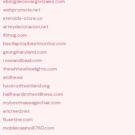
elblogdeoscargonzalez.com
webpromote.net
steroids-store.co
arteydecoracion.net
fithog.com
bestlaptopbestmonitor.com
georginaryland.com
roseandbasil.com
thewhitewhitelights.com
atdhe.ws
heckrodtwetland.org
halfheardinthestillness.com
mybestmassagechair.com
ericreed.net
fluxetine.com
mobilecasino8760.com