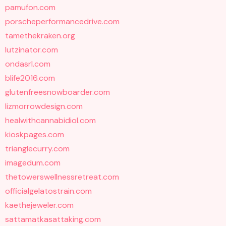
pamufon.com
porscheperformancedrive.com
tamethekraken.org
lutzinator.com
ondasrl.com
blife2016.com
glutenfreesnowboarder.com
lizmorrowdesign.com
healwithcannabidiol.com
kioskpages.com
trianglecurry.com
imagedum.com
thetowerswellnessretreat.com
officialgelatostrain.com
kaethejeweler.com
sattamatkasattaking.com