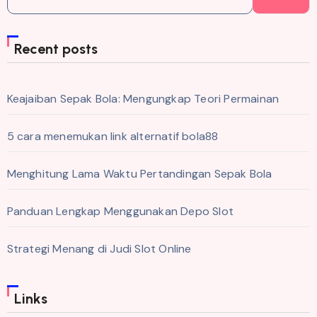
Recent posts
Keajaiban Sepak Bola: Mengungkap Teori Permainan
5 cara menemukan link alternatif bola88
Menghitung Lama Waktu Pertandingan Sepak Bola
Panduan Lengkap Menggunakan Depo Slot
Strategi Menang di Judi Slot Online
Links