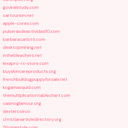
goviralstudy.com
cartourism.net
apple-cores.com
pulserasdeactividad10.com
barbaracarlotti.com
desktopmining.net
inthebleachers.net
lexapro-rx-store.com
buyskincareproducts.org
frenchbulldogpuppyforsale.net
kogamasquid.com
themultiplicationtablechart.com
casinoglamour.org
dextercoin.io
christianarticledirectory.org
5homestyle.com