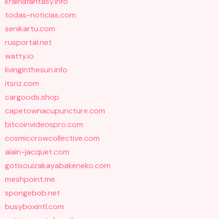
krainafantasy.info
todas-noticias.com
senikartu.com
rusportal.net
watty.io
livinginthesun.info
itsriz.com
cargoods.shop
capetownacupuncture.com
bitcoinvideospro.com
cosmiccrowcollective.com
alain-jacquet.com
gotisouizakayabakeneko.com
meshpoint.me
spongebob.net
busyboxintl.com