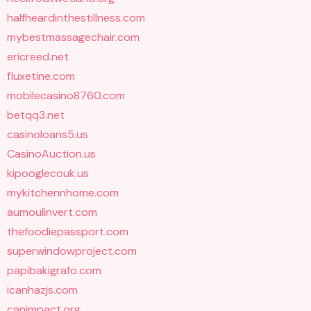
halfheardinthestillness.com
mybestmassagechair.com
ericreed.net
fluxetine.com
mobilecasino8760.com
betqq3.net
casinoloans5.us
CasinoAuction.us
kipooglecouk.us
mykitchennhome.com
aumoulinvert.com
thefoodiepassport.com
superwindowproject.com
papibakigrafo.com
icanhazjs.com
canimpact.org