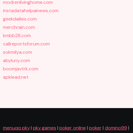
modrenlivinghome.com
instadatahelpainews.com
geekdailies.com
merchrain.com
kmbb28.com
callreportsforum.com
sokmilya.com
abyluny.com
boomjavtrk.com
apklead.net
menuqq pkv
|
pkv games
|
poker online
|
poker
|
domino99
|