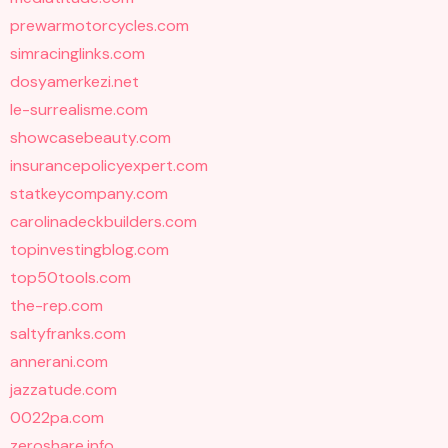
prewarmotorcycles.com
simracinglinks.com
dosyamerkezi.net
le-surrealisme.com
showcasebeauty.com
insurancepolicyexpert.com
statkeycompany.com
carolinadeckbuilders.com
topinvestingblog.com
top50tools.com
the-rep.com
saltyfranks.com
annerani.com
jazzatude.com
0022pa.com
zeroshare.info