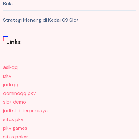
Bola
Strategi Menang di Kedai 69 Slot
Links
asikqq
pkv
judi qq
dominoqq pkv
slot demo
judi slot terpercaya
situs pkv
pkv games
situs poker