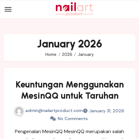
Skip
to
content
January 2026
Home
2026
January
Keuntungan Menggunakan
MesinQQ untuk Taruhan
admin@nailartproduct.com
January 31, 2026
No Comments
Pengenalan MesinQQ MesinQQ merupakan salah