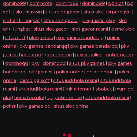
domino99
|
domino99
|
domino99
|
domino99
|
pg slot
|
pg
soft
|
slot maxwin
|
situs slot gacor
|
situs slot terpercaya
|
slot anti rungkat
|
situs slot gacor
|
pragmatic play
|
slot
anti rungkat
|
situs slot gacor
|
slot gacor resmi
|
demo slot
|
situs slot
|
pkv games
|
pkv games bandarqq
|
poker
online
|
pkv games bandarqq
|
pkv games bandarqq
|
pkv
games bandarqq
|
poker online
|
poker online
|
poker online
|
dominoqq
|
pkv
|
dominoqq
|
situs pkv games
|
pkv games
bandarqq
|
pkv games
|
poker online
|
poker online
|
poker
online
|
demo pg soft
|
situs judi bola resmi
|
situs judi bola
resmi
|
situs judi bola resmi
|
link alternatif sbobet
|
murniqq
pkv
|
hematqq pkv
|
qq poker online
|
situs judi bola resmi
|
poker
|
pkv games qq
|
situs slot online