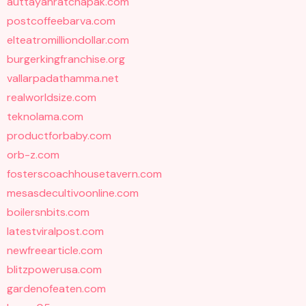
auttayanratchapak.com
postcoffeebarva.com
elteatromilliondollar.com
burgerkingfranchise.org
vallarpadathamma.net
realworldsize.com
teknolama.com
productforbaby.com
orb-z.com
fosterscoachhousetavern.com
mesasdecultivoonline.com
boilersnbits.com
latestviralpost.com
newfreearticle.com
blitzpowerusa.com
gardenofeaten.com