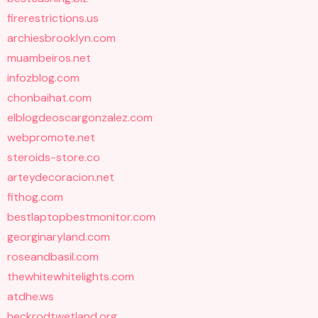
firerestrictions.us
archiesbrooklyn.com
muambeiros.net
infozblog.com
chonbaihat.com
elblogdeoscargonzalez.com
webpromote.net
steroids-store.co
arteydecoracion.net
fithog.com
bestlaptopbestmonitor.com
georginaryland.com
roseandbasil.com
thewhitewhitelights.com
atdhe.ws
heckrodtwetland.org